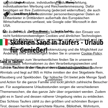
Langlauf
Wetter
statistischen Analyse, individuellen Produktempfehlung,
individualisierten Werbung und Reichweitenmessung. Dafür
benötigen wir Ihre Zustimmung (jederzeit widerrufbar), die auch
Last-Minute & Deals
die Datenweitergabe bestimmter personenbezogener Daten an
Drittanbieter in Drittländern außerhalb des Europäischen
Wirtschaftsraumes umfasst, wie Google oder Microsoft in den
USA.
S
Italien
Tauferer Ahrntal
Sand in Taufers
Mit einem Klick auf
Zustimmen
akzeptieren Sie den Einsatz von
nicht funktionsnotwendigen Cookies und ähnlichen Technologien.
Skiferien
Sand in Taufers - Urlaub
Wenn Sie
Ablehnen
klicken, verwenden wir nur technisch und zur
t
Vertragserfüllung notwendige Dienste.
für Genießer!
Weitere Informationen zur Cookienutzung und die Möglichkeit zur
a
Änderung Ihrer Einstellungen finden Sie in unserer
Cookie-Policy
.
Informationen zum Verantwortlichen finden Sie in unserem
r
Sand in Taufers
Impressum
. Informationen zu den Verarbeitungszwecken und
Ihren Rechten finden Sie in unserer
Datenschutzerklärung
.
Sand in Taufers ist der Hauptort des abwechslungsreichen Tauferer
t
Ahrntals und liegt auf 865 m Höhe inmitten der drei Skigebiete Rein,
Klausberg und Speikboden. Der hübsche Ort bietet jede Menge Spaß
Zustimmen
s
und Action für die ganze Familie und lockt jährlich zahlreiche Besucher
an. Für ausgelassene Urlaubsstunden sorgen die verschiedenen
e
Themenwochen, die das ganze Jahr über organisiert werden. Zudem
gibt es in Sand und dessen näherer Umgebung vieles zu entdecken.
i
Das Schloss Taufers zählt zu den größten und schönsten Burgen in
Tirol, dessen herrlich eingerichtete Räume, Bibliothek, Wohnturm,