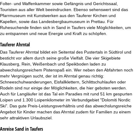
t
Folter- und Waffenkammer sowie Gefängnis und Gerichtssaal,
Touristen aus aller Welt beeindrucken. Ebenso sehenswert sind das
e
Pfarrmuseum mit Kunstwerken aus den Tauferer Kirchen und
Kapellen, sowie das Landesbergbaumuseum in Prettau. Für
Ruhesuchende finden sich in Sand in Taufers viele Möglichkeiten, um
zu entspannen und neue Energie und Kraft zu schöpfen.
Tauferer Ahrntal
Das Tauferer Ahrntal bildet ein Seitental des Pustertals in Südtirol und
besticht vor allem durch seine große Vielfalt. Die vier Skigebiete
Klausberg, Rein, Weißenbach und Speikboden laden zu
abwechslungsreichem Pistenspaß ein. Wer neben den Abfahrten noch
mehr Vergnügen sucht, der ist im Ahrntal genau richtig:
Schneeschuhwanderungen, Eisfallklettern, Schlittschuhlaufen oder
Rodeln sind nur einige der Möglichkeiten, die hier geboten werden.
Auch für Langläufer ist das Tal ein Paradies mit rund 51 km gespurten
Loipen und 1.300 Loipenkilometer im Verbundgebiet "Dolomiti Nordic
Ski". Das gute Preis-Leistungsverhältnis und das abwechslungsreiche
Angebot für Kinder machen das Ahrntal zudem für Familien zu einem
sehr attraktiven Urlaubsziel.
Anreise Sand in Taufers