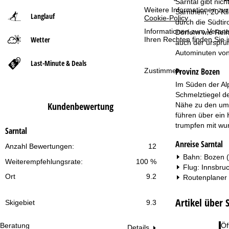
Sarntal gibt nic
Weitere Informationen zur
Sarnthein, 20 Ki
Langlauf
Cookie-Policy
.
t
durch die Südtir
Informationen zum Verant
Dörfern wie Rein
Wetter
Ihren Rechten finden Sie 
s
auch der ursprün
Autominuten von
e
Last-Minute & Deals
Provinz Bozen
Zustimmen
i
Im Süden der Alp
Schmelztiegel de
t
Kundenbewertung
Nähe zu den uml
führen über ein 
e
trumpfen mit wu
Sarntal
Anreise Sarntal
Anzahl Bewertungen:
12
Bahn: Bozen (
Weiterempfehlungsrate:
100 %
Flug: Innsbru
Ort
9.2
Routenplaner
Artikel über 
Skigebiet
9.3
Beratung
Öf
Details