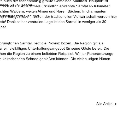
n auch die flächenmäßig größte Gemeinde Südtirols. Hauptort ist
inden Sie in unserer
 sich das 1142 erstmals urkundlich erwähnte Sarntal 45 Kilometer
dichten Wäldern, weiten Almen und klaren Bächen. In charmanten
erarbeitungszwecken und
e spürbar geblieben. Neben der traditionellen Viehwirtschaft werden hier
ebt! Dank seiner zentralen Lage ist das Sarntal in weniger als 30
bar.
glichen Sarntal, liegt die Provinz Bozen. Die Region gilt als
er ein vielfältiges Unterhaltungsangebot für seine Gäste bereit. Die
achen die Region zu einem beliebten Reiseziel. Winter-Panoramawege
den knirschenden Schnee genießen können. Die vielen urigen Hütten
Alle Artikel