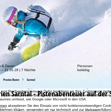
von unseren Rabatt-Aktionen!
m & Dauer
Personen
 – 31.05.28 | 7 Nächte
beliebig
bot erheben wir mit Hilfe von Cookies Nutzungsinformationen, die wir
Provinz Bozen
Sarntal
 teilen. Auf Basis Ihrer Aktivitäten werden dabei Nutzungsprofile anh
llt. Diese Nutzungsprofile dienen der statistischen Analyse, individue
rien
Sarntal - Pistenabenteuer auf der
g und Reichweitenmessung. Dafür benötigen wir Ihre Zustimmung (jederz
 bestimmter personenbezogener Daten an Drittanbieter in Drittländern
raumes umfasst, wie Google oder Microsoft in den USA.
mmen
akzeptieren Sie den Einsatz von nicht funktionsnotwendigen Cook
blehnen
klicken, verwenden wir nur technisch und zur Vertragserfüllun