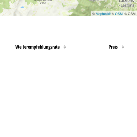
©
Maptoolkit
©
OSM
, © OSM
Weiterempfehlungsrate
Preis