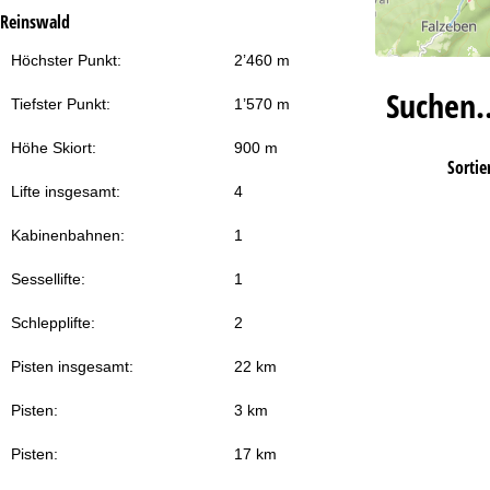
Reinswald
Höchster Punkt:
2’460 m
Suchen
Tiefster Punkt:
1’570 m
Höhe Skiort:
900 m
Sortie
Lifte insgesamt:
4
Kabinenbahnen:
1
Sessellifte:
1
Schlepplifte:
2
Pisten insgesamt:
22 km
Pisten:
3 km
Pisten:
17 km