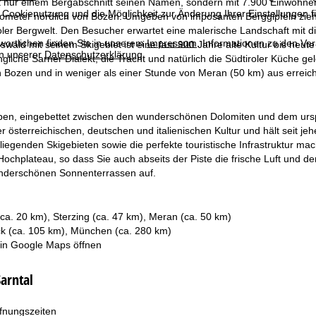
ht nur einem Bergabschnitt seinen Namen, sondern mit 7.900 Einwohner
 Cookienutzung und die Möglichkeit zur Änderung Ihrer Einstellungen f
lometer nördlich von Bozen. Umgeben von imposanten Berggipfeln zieht
oler Bergwelt. Den Besucher erwartet eine malerische Landschaft mit 
wortlichen finden Sie in unserem
Impressum
. Informationen zu den V
swald mit seinem Skigebiet ist eine fast 900 Jahre alte Kultur bis heut
in unserer
Datenschutzerklärung
.
gliche Sarner Dialekt, die Tracht und natürlich die Südtiroler Küche gel
 Bozen und in weniger als einer Stunde von Meran (50 km) aus erreich
en, eingebettet zwischen den wunderschönen Dolomiten und dem ursprün
r österreichischen, deutschen und italienischen Kultur und hält seit jeh
iegenden Skigebieten sowie die perfekte touristische Infrastruktur m
Hochplateau, so dass Sie auch abseits der Piste die frische Luft und 
nderschönen Sonnenterrassen auf.
ca. 20 km), Sterzing (ca. 47 km), Meran (ca. 50 km)
ck (ca. 105 km), München (ca. 280 km)
 in
Google Maps
öffnen
Sarntal
fnungszeiten