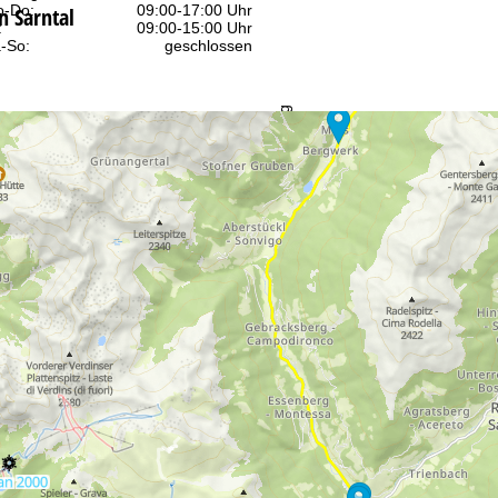
-Do:
09:00-17:00 Uhr
n Sarntal
:
09:00-15:00 Uhr
-So:
geschlossen
Beratung
r Kontaktseite