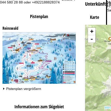
044 580 28 88 oder +4922188828374
Mo
Unterkünfte i
Fr
Sa
Pistenplan
Karte
Reinswald
+
-
Zu
Pistenplan vergrößern
Informationen zum Skigebiet