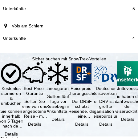
5
Völs am Schlern
4
Sicher buchen mit SnowTrex-Vorteilen
Kostenlos
Best-Price-
Schneegarantie
Reisepreis-
Deutscher
Reiserücktrittsvers
stornieren
Garantie
Sicherungsschein
Reiseverband
Sollten fünf
Sie haben d
&
Sollten Sie
Tage vor
Der DRSF
Der DRV ist die
Wahl zwisch
umbuchen
eine von uns
Reisebeginn
schützt
größte
der
Sie können
angebotene
(Ankunftstag)
Reisende, die
Organisation von
Reiserücktrit
innerhalb
Reise - mit
aufgrund von
eine
Reisebüros und
Versicheru
Details
Details
von 5 Tagen
gleicher
Schneemangel
Pauschalreise
Reiseveranstaltern
(inklusive 
Details
Details
Details
nach der
Leistung und
…
oder
in …
Buchung
Verfügbarkeit
verbundene
Details
kostenfrei
…
Reiseleistungen