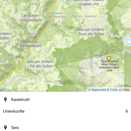
©
Maptoolkit
©
OSM
, © OSM
Ort
Kastelruth
Unterkünfte
6
Seis