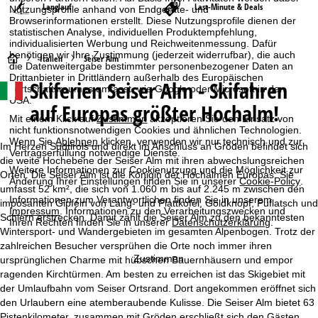
Langlauf
Last-Minute & Deals
Nutzungsprofile anhand von Endgeräte- und
Browserinformationen erstellt. Diese Nutzungsprofile dienen der
statistischen Analyse, individuellen Produktempfehlung,
individualisierten Werbung und Reichweitenmessung. Dafür
benötigen wir Ihre Zustimmung (jederzeit widerrufbar), die auch
S
Italien
Seiser Alm
die Datenweitergabe bestimmter personenbezogener Daten an
Drittanbieter in Drittländern außerhalb des Europäischen
Skiferien Seiser Alm - Skifahren
t
Wirtschaftsraumes umfasst, wie Google oder Microsoft in den
USA.
auf Europas größter Hochalm!
a
Mit einem Klick auf
Zustimmen
akzeptieren Sie den Einsatz von
nicht funktionsnotwendigen Cookies und ähnlichen Technologien.
Wenn Sie
Ablehnen
klicken, verwenden wir nur technisch und zur
r
Im Herzen Südtirols und direkt im Anschluss an Gröden befindet sich
Vertragserfüllung notwendige Dienste.
die weite Hochebene der Seiser Alm mit ihren abwechslungsreichen
Weitere Informationen zur Cookienutzung und die Möglichkeit zur
t
Orten. Die Seiser Alm ist die Königin der Hochalmen Europas: Sie
Änderung Ihrer Einstellungen finden Sie in unserer
Cookie-Policy
.
umfasst 52 km², die sich von 1.060 m bis auf 2.245 m zwischen den
Informationen zum Verantwortlichen finden Sie in unserem
imposanten Gipfeln von Lang- und Plattkofel, Goldknopf, Puflatsch und
s
Impressum
. Informationen zu den Verarbeitungszwecken und
Schlern erstrecken. Damit zählt die Seiser Alm zu den bekanntesten
Ihren Rechten finden Sie in unserer
Datenschutzerklärung
.
Wintersport- und Wandergebieten im gesamten Alpenbogen. Trotz der
e
zahlreichen Besucher versprühen die Orte noch immer ihren
Zustimmen
ursprünglichen Charme mit hübschen Bauernhäusern und empor
i
ragenden Kirchtürmen. Am besten zu erreichen ist das Skigebiet mit
der Umlaufbahn vom Seiser Ortsrand. Dort angekommen eröffnet sich
t
den Urlaubern eine atemberaubende Kulisse. Die Seiser Alm bietet 63
Pistenkilometer, zusammen mit Gröden erschließt sich den Gästen