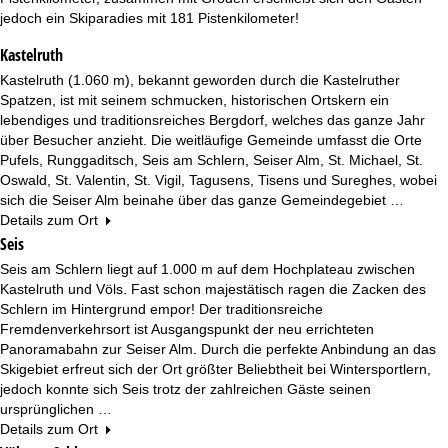
e
jedoch ein Skiparadies mit 181 Pistenkilometer!
Kastelruth
Kastelruth (1.060 m), bekannt geworden durch die Kastelruther
Spatzen, ist mit seinem schmucken, historischen Ortskern ein
lebendiges und traditionsreiches Bergdorf, welches das ganze Jahr
über Besucher anzieht. Die weitläufige Gemeinde umfasst die Orte
Pufels, Runggaditsch, Seis am Schlern, Seiser Alm, St. Michael, St.
Oswald, St. Valentin, St. Vigil, Tagusens, Tisens und Sureghes, wobei
sich die Seiser Alm beinahe über das ganze Gemeindegebiet …
Details zum Ort
Seis
Seis am Schlern liegt auf 1.000 m auf dem Hochplateau zwischen
Kastelruth und Völs. Fast schon majestätisch ragen die Zacken des
Schlern im Hintergrund empor! Der traditionsreiche
Fremdenverkehrsort ist Ausgangspunkt der neu errichteten
Panoramabahn zur Seiser Alm. Durch die perfekte Anbindung an das
Skigebiet erfreut sich der Ort größter Beliebtheit bei Wintersportlern,
jedoch konnte sich Seis trotz der zahlreichen Gäste seinen
ursprünglichen …
Details zum Ort