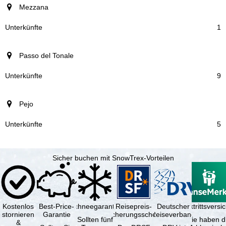
Mezzana
1
Passo del Tonale
9
Pejo
5
Sicher buchen mit SnowTrex-Vorteilen
Kostenlos
Best-Price-
Schneegarantie
Reisepreis-
Deutscher
Reiserücktrittsvers
stornieren
Garantie
Sicherungsschein
Reiseverband
Sollten fünf
Sie haben d
&