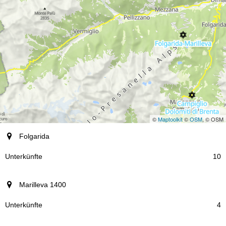
©
Maptoolkit
©
OSM
, © OSM
Ort
Folgarida
Unterkünfte
10
Marilleva 1400
4