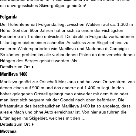
e
ein unvergessliches Skivergnügen genießen!
Folgarida
Der Höhenferienort Folgarida liegt zwischen Wäldern auf ca. 1.300 m
Höhe. Seit den 60er Jahren hat er sich zu einem der wichtigsten
Ferienorte im Trentino entwickelt. Die direkt in Folgarida vorhandenen
Liftanlagen bieten einen schnellen Anschluss zum Skigebiet und zu
weiteren Wintersportorten wie Marilleva und Madonna di Campiglio.
So können problemlos alle vorhandenen Pisten an den verschiedenen
Hängen des Berges genutzt werden. Als …
Details zum Ort
Marilleva 1400
Marilleva gehört zur Ortschaft Mezzana und hat zwei Ortszentren, von
denen eines auf 900 m und das andere auf 1.400 m liegt. In den
höher gelegenen Ortsteil gelangt man entweder mit dem Auto oder
man lässt sich bequem mit der Gondel nach oben befördern. Die
Infrastruktur des beschaulichen Marilleva 1400 ist so angelegt, dass
alles einfach und ohne Auto erreichbar ist. Von hier aus führen die
Liftanlagen ins Skigebiet, welches mit den …
Details zum Ort
Mezzana