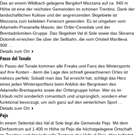
Das an einem Wildbach gelegene Bergdorf Mezzana auf ca. 940 m
Höhe ist eine der reichsten Gemeinden im schönen Trentino. Dank der
landschaftlichen Kulisse und der angrenzenden Skigebiete ist
Mezzana zum beliebten Ferienort geworden. Es ist umgeben vom
Adamello-Presanella-Massiv, der Ortler-Cevedale und der
Brentadolomiten-Gruppe. Das Skigebiet Val di Sole sowie das Skirama
Dolomiti erreichen Sie über die Seilbahn, die vom Ortsteil Marilleva
900 …
Details zum Ort
Passo del Tonale
In Passo del Tonale kommen alle Freaks und Fans des Wintersports
auf ihre Kosten - denn die Lage des schnell gewachsenen Ortes ist
nahezu perfekt. Sobald man das Tal erreicht hat, schlägt das Herz
eines jeden Wintersportfans beim Anblick der Bergriesen des
Adamello-Brentaparks sowie der Ortlergruppe höher. Wer es im
Urlaub nicht sonderlich romantisch und ursprünglich, sondern eher
funktional bevorzugt, um sich ganz auf den winterlichen Sport …
Details zum Ort
Pejo
In einem Seitental des Val di Sole liegt die Gemeinde Pejo. Mit dem
Dorfzentrum auf 1.400 m Höhe ist Pejo die höchstgelegene Ortschaft
im Trentino und das kulturelle Zentrum des Valle di Pejo. Hier befindet