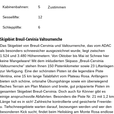
t
Kabinenbahnen:
5
Zustimmen
e
Sessellifte:
12
Schlepplifte:
6
Skigebiet
Breuil-Cervinia Valtournenche
Das Skigebiet von Breuil-Cervinia und Valtournenche, das vom ADAC
als besonders schneesicher ausgezeichnet wurde, liegt zwischen
1.524 und 3.480 Höhenmetern. Von Oktober bis Mai ist Schnee hier
keine Mangelware! Mit dem inkludierten Skipass „Breuil-Cervinia
Valtournenche“ stehen Ihnen 150 Pistenkilometer sowie 23 Liftanlagen
zur Verfügung. Eine der schönsten Pisten ist die legendäre Piste
Ventina, eine 15 km lange Talabfahrt vom Plateau Rosa. Anfängern
bieten sich schöne, ortsnahe Übungshänge sowie ein überwiegend
flaches Terrain am Plan Maison und breite, gut präparierte Pisten im
gesamten Skigebiet Breuil-Cervinia. Doch auch für Könner gibt es
einige anspruchsvolle Abfahrten. Besonders die Piste Nr. 21 mit 1,2 km
Länge hat es in sich! Zahlreiche kontrollierte und gesicherte Freeride-
u. Tiefschneegebiete warten darauf, bezwungen werden und wer den
besonderen Kick sucht, findet beim Heliskiing am Monte Rosa endlose