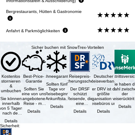
Informationstafeln & Ausschilderung)
Bergrestaurants, Hütten & Gastronomie
Anfahrt & Parkmöglichkeiten
Sicher buchen mit SnowTrex-Vorteilen
Kostenlos
Best-Price-
Schneegarantie
Reisepreis-
Deutscher
Reiserücktrittsvers
stornieren
Garantie
Sicherungsschein
Reiseverband
Sollten fünf
Sie haben d
&
Sollten Sie
Tage vor
Der DRSF
Der DRV ist die
Wahl zwisch
umbuchen
eine von uns
Reisebeginn
schützt
größte
der
Sie können
angebotene
(Ankunftstag)
Reisende, die
Organisation von
Reiserücktrit
innerhalb
Reise - mit
aufgrund von
eine
Reisebüros und
Versicheru
Details
Details
von 5 Tagen
gleicher
Schneemangel
Pauschalreise
Reiseveranstaltern
(inklusive 
Details
Details
Details
nach der
Leistung und
…
oder
in …
Buchung
Verfügbarkeit
verbundene
Details
kostenfrei
…
Reiseleistungen
Sicherheit
:
zurücktreten,
…
…