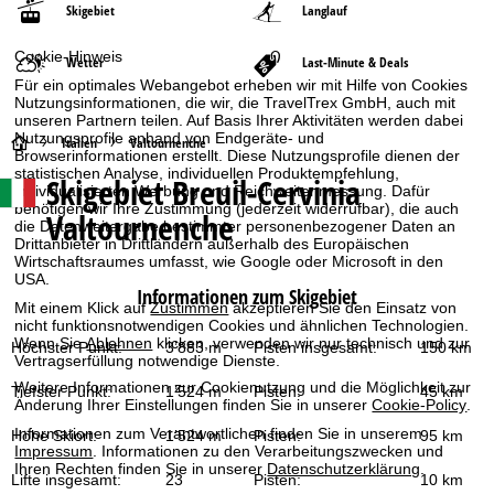
Skigebiet
Langlauf
Cookie-Hinweis
Wetter
Last-Minute & Deals
Für ein optimales Webangebot erheben wir mit Hilfe von Cookies
Nutzungsinformationen, die wir, die TravelTrex GmbH, auch mit
unseren Partnern teilen. Auf Basis Ihrer Aktivitäten werden dabei
Nutzungsprofile anhand von Endgeräte- und
S
Italien
Valtournenche
Browserinformationen erstellt. Diese Nutzungsprofile dienen der
statistischen Analyse, individuellen Produktempfehlung,
Skigebiet
Breuil-Cervinia
t
individualisierten Werbung und Reichweitenmessung. Dafür
benötigen wir Ihre Zustimmung (jederzeit widerrufbar), die auch
Valtournenche
die Datenweitergabe bestimmter personenbezogener Daten an
a
Drittanbieter in Drittländern außerhalb des Europäischen
Wirtschaftsraumes umfasst, wie Google oder Microsoft in den
r
USA.
Informationen zum Skigebiet
Mit einem Klick auf
Zustimmen
akzeptieren Sie den Einsatz von
t
nicht funktionsnotwendigen Cookies und ähnlichen Technologien.
Wenn Sie
Ablehnen
klicken, verwenden wir nur technisch und zur
Höchster Punkt:
3’883 m
Pisten insgesamt:
150 km
Vertragserfüllung notwendige Dienste.
s
Weitere Informationen zur Cookienutzung und die Möglichkeit zur
Tiefster Punkt:
1’524 m
Pisten:
45 km
Änderung Ihrer Einstellungen finden Sie in unserer
Cookie-Policy
.
e
Informationen zum Verantwortlichen finden Sie in unserem
Höhe Skiort:
1’524 m
Pisten:
95 km
Impressum
. Informationen zu den Verarbeitungszwecken und
i
Ihren Rechten finden Sie in unserer
Datenschutzerklärung
.
Lifte insgesamt:
23
Pisten:
10 km