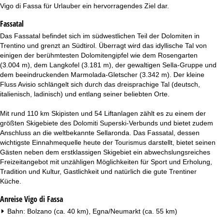
t
Vigo di Fassa für Urlauber ein hervorragendes Ziel dar.
Fassatal
e
Das Fassatal befindet sich im südwestlichen Teil der Dolomiten in
Trentino und grenzt an Südtirol. Überragt wird das idyllische Tal von
einigen der berühmtesten Dolomitengipfel wie dem Rosengarten
(3.004 m), dem Langkofel (3.181 m), der gewaltigen Sella-Gruppe und
dem beeindruckenden Marmolada-Gletscher (3.342 m). Der kleine
Fluss Avisio schlängelt sich durch das dreisprachige Tal (deutsch,
italienisch, ladinisch) und entlang seiner beliebten Orte.
Mit rund 110 km Skipisten und 54 Liftanlagen zählt es zu einem der
größten Skigebiete des Dolomiti Superski-Verbunds und bietet zudem
Anschluss an die weltbekannte Sellaronda. Das Fassatal, dessen
wichtigste Einnahmequelle heute der Tourismus darstellt, bietet seinen
Gästen neben dem erstklassigen Skigebiet ein abwechslungsreiches
Freizeitangebot mit unzähligen Möglichkeiten für Sport und Erholung,
Tradition und Kultur, Gastlichkeit und natürlich die gute Trentiner
Küche.
Anreise Vigo di Fassa
Bahn: Bolzano (ca. 40 km), Egna/Neumarkt (ca. 55 km)