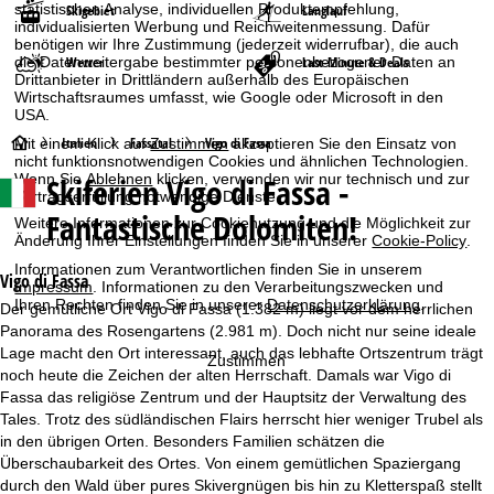
statistischen Analyse, individuellen Produktempfehlung,
Skigebiet
Langlauf
individualisierten Werbung und Reichweitenmessung. Dafür
benötigen wir Ihre Zustimmung (jederzeit widerrufbar), die auch
die Datenweitergabe bestimmter personenbezogener Daten an
Wetter
Last-Minute & Deals
Drittanbieter in Drittländern außerhalb des Europäischen
Wirtschaftsraumes umfasst, wie Google oder Microsoft in den
USA.
S
Italien
Fassatal
Vigo di Fassa
Mit einem Klick auf
Zustimmen
akzeptieren Sie den Einsatz von
nicht funktionsnotwendigen Cookies und ähnlichen Technologien.
Wenn Sie
Ablehnen
klicken, verwenden wir nur technisch und zur
Skiferien
Vigo di Fassa -
t
Vertragserfüllung notwendige Dienste.
Fantastische Dolomiten!
Weitere Informationen zur Cookienutzung und die Möglichkeit zur
a
Änderung Ihrer Einstellungen finden Sie in unserer
Cookie-Policy
.
Informationen zum Verantwortlichen finden Sie in unserem
r
Vigo di Fassa
Impressum
. Informationen zu den Verarbeitungszwecken und
Ihren Rechten finden Sie in unserer
Datenschutzerklärung
.
Der gemütliche Ort Vigo di Fassa (1.382 m) liegt vor dem herrlichen
t
Panorama des Rosengartens (2.981 m). Doch nicht nur seine ideale
Lage macht den Ort interessant, auch das lebhafte Ortszentrum trägt
Zustimmen
s
noch heute die Zeichen der alten Herrschaft. Damals war Vigo di
Fassa das religiöse Zentrum und der Hauptsitz der Verwaltung des
e
Tales. Trotz des südländischen Flairs herrscht hier weniger Trubel als
in den übrigen Orten. Besonders Familien schätzen die
i
Überschaubarkeit des Ortes. Von einem gemütlichen Spaziergang
durch den Wald über pures Skivergnügen bis hin zu Kletterspaß stellt