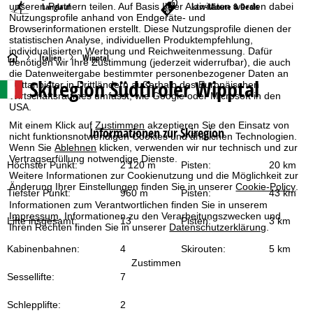
unseren Partnern teilen. Auf Basis Ihrer Aktivitäten werden dabei
Langlauf
Last-Minute & Deals
Nutzungsprofile anhand von Endgeräte- und
Browserinformationen erstellt. Diese Nutzungsprofile dienen der
statistischen Analyse, individuellen Produktempfehlung,
individualisierten Werbung und Reichweitenmessung. Dafür
S
Italien
Wipptal
benötigen wir Ihre Zustimmung (jederzeit widerrufbar), die auch
die Datenweitergabe bestimmter personenbezogener Daten an
Skiregion Südtiroler Wipptal
Drittanbieter in Drittländern außerhalb des Europäischen
t
Wirtschaftsraumes umfasst, wie Google oder Microsoft in den
USA.
a
Mit einem Klick auf
Zustimmen
akzeptieren Sie den Einsatz von
Informationen zur Skiregion
nicht funktionsnotwendigen Cookies und ähnlichen Technologien.
r
Wenn Sie
Ablehnen
klicken, verwenden wir nur technisch und zur
Vertragserfüllung notwendige Dienste.
Höchster Punkt:
2’120 m
Pisten:
20 km
t
Weitere Informationen zur Cookienutzung und die Möglichkeit zur
Änderung Ihrer Einstellungen finden Sie in unserer
Cookie-Policy
.
Tiefster Punkt:
960 m
Pisten:
43 km
s
Informationen zum Verantwortlichen finden Sie in unserem
Impressum
. Informationen zu den Verarbeitungszwecken und
Lifte insgesamt:
13
Pisten:
3 km
Ihren Rechten finden Sie in unserer
Datenschutzerklärung
.
e
Kabinenbahnen:
4
Skirouten:
5 km
i
Zustimmen
Sessellifte:
7
t
Schlepplifte:
2