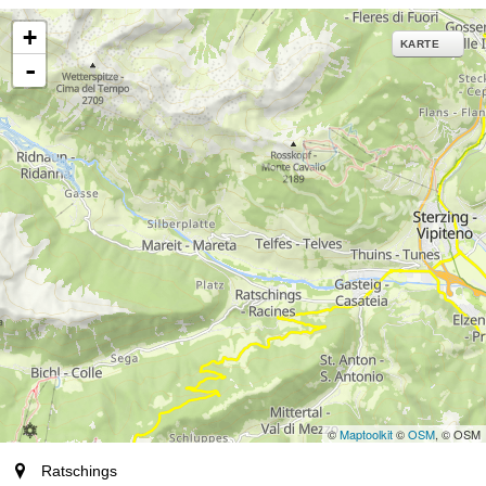
+
KARTE
-
©
Maptoolkit
©
OSM
, © OSM
Ort
Ratschings