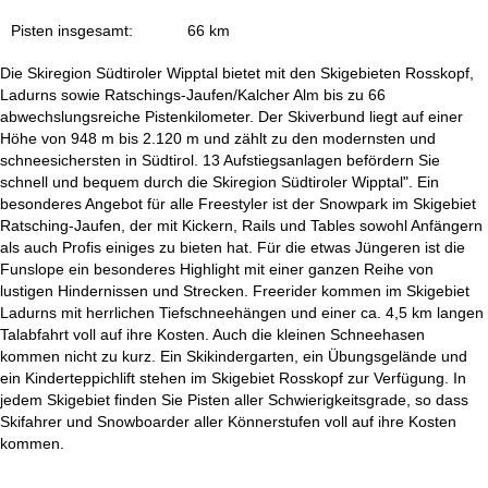
e
Pisten insgesamt:
66 km
Die Skiregion Südtiroler Wipptal bietet mit den Skigebieten Rosskopf,
Ladurns sowie Ratschings-Jaufen/Kalcher Alm bis zu 66
abwechslungsreiche Pistenkilometer. Der Skiverbund liegt auf einer
Höhe von 948 m bis 2.120 m und zählt zu den modernsten und
schneesichersten in Südtirol. 13 Aufstiegsanlagen befördern Sie
schnell und bequem durch die Skiregion Südtiroler Wipptal". Ein
besonderes Angebot für alle Freestyler ist der Snowpark im Skigebiet
Ratsching-Jaufen, der mit Kickern, Rails und Tables sowohl Anfängern
als auch Profis einiges zu bieten hat. Für die etwas Jüngeren ist die
Funslope ein besonderes Highlight mit einer ganzen Reihe von
lustigen Hindernissen und Strecken. Freerider kommen im Skigebiet
Ladurns mit herrlichen Tiefschneehängen und einer ca. 4,5 km langen
Talabfahrt voll auf ihre Kosten. Auch die kleinen Schneehasen
kommen nicht zu kurz. Ein Skikindergarten, ein Übungsgelände und
ein Kinderteppichlift stehen im Skigebiet Rosskopf zur Verfügung. In
jedem Skigebiet finden Sie Pisten aller Schwierigkeitsgrade, so dass
Skifahrer und Snowboarder aller Könnerstufen voll auf ihre Kosten
kommen.