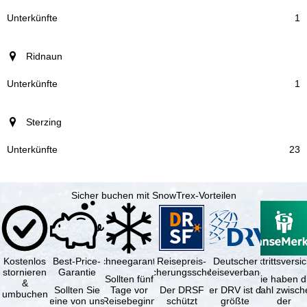
Unterkünfte
1
Ridnaun
1
Sterzing
23
Sicher buchen mit SnowTrex-Vorteilen
Kostenlos
Best-Price-
Schneegarantie
Reisepreis-
Deutscher
Reiserücktrittsvers
stornieren
Garantie
Sicherungsschein
Reiseverband
Sollten fünf
Sie haben d
&
Sollten Sie
Tage vor
Der DRSF
Der DRV ist die
Wahl zwisch
umbuchen
eine von uns
Reisebeginn
schützt
größte
der