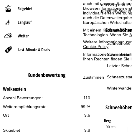
auch mit unseren Partnern
am Berg und im 
Browserinformationen erste
Skigebiet
t
gesamte Saison 
individualisierten Werbun
auch die Datenweitergabe
Langlauf
Europäischen Wirtschafts
s
Schneehöhen 
Mit einem Klick auf
Zusti
Technologien. Wenn Sie
A
e
Wetter
Weitere Informationen zur
Schneehöhe T
Cookie-Policy
.
i
Last-Minute & Deals
Informationen zum Verant
Schneehöhe 
t
Ihren Rechten finden Sie 
Letzter Schne
e
Kundenbewertung
Schneezusta
Zustimmen
Winterwande
Wolkenstein
Anzahl Bewertungen:
110
Schneehöhe
Weiterempfehlungsrate:
99 %
Ort
9.6
Berg
90 cm
Skigebiet
9.8