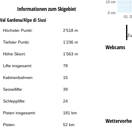
10 cm
Informationen zum Skigebiet
0 cm
01. 
Val Gardena/Alpe di Siusi
Höchster Punkt:
2’518 m
Zu
Tiefster Punkt:
1’236 m
Webcams
Höhe Skiort:
1’563 m
Lifte insgesamt:
78
Kabinenbahnen:
15
Sessellifte:
39
Schlepplifte:
24
Pisten insgesamt:
181 km
Wettervorhe
Pisten:
52 km