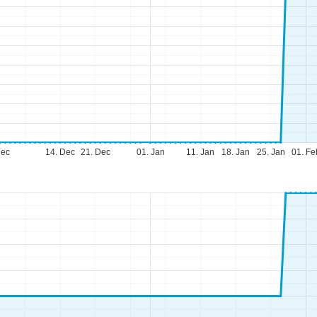
Dec
14. Dec
21. Dec
01. Jan
11. Jan
18. Jan
25. Jan
01. Fe
fnungszeiten
-Do:
09:00-17:00 Uhr
:
09:00-15:00 Uhr
-So:
geschlossen