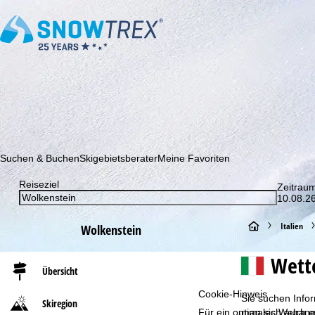
Abonnieren Sie unseren Newsletter und erfahren Sie als Erster 
Suchen & Buchen
Skigebietsberater
Meine Favoriten
Reiseziel
Zeitrau
10.08.26
S
Italien
Wolkenstein
t
Wett
Übersicht
a
Cookie-Hinweis
Sie suchen Infor
Skiregion
r
Für ein optimales Webange
man sich auch e