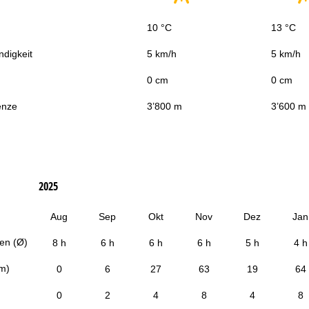
10 °C
13 °C
digkeit
5 km/h
5 km/h
0 cm
0 cm
enze
3’800 m
3’600 m
2025
Aug
Sep
Okt
Nov
Dez
Jan
en (Ø)
8 h
6 h
6 h
6 h
5 h
4 h
cm)
0
6
27
63
19
64
0
2
4
8
4
8