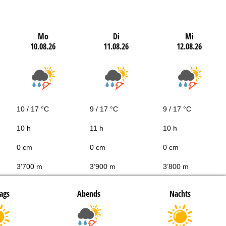
Mo
Di
Mi
10.08.26
11.08.26
12.08.26
10 / 17 °C
9 / 17 °C
9 / 17 °C
10 h
11 h
10 h
0 cm
0 cm
0 cm
3’700 m
3’900 m
3’800 m
ags
Abends
Nachts