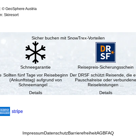
: © GeoSphere Austria
: Skiresort
Sicher buchen mit SnowTrex-Vorteilen
Schneegarantie
Reisepreis-Sicherungsschein
e
Sollten fünf Tage vor Reisebeginn
Der DRSF schützt Reisende, die e
(Ankunftstag) aufgrund von
Pauschalreise oder verbunden
Schneemangel …
Reiseleistungen …
Details
Details
Impressum
Datenschutz
Barrierefreiheit
AGB
FAQ