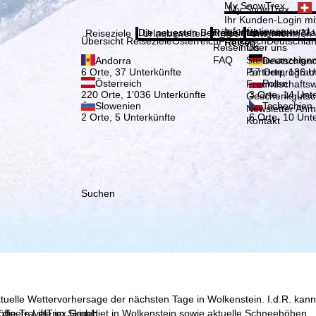
Bitte
My SnowTrex
My SnowTrex
Anmelden
Ihr Kunden-Login mit
Informationen rund 
Die neuesten Beiträge aus unserem Ma
Reiseinfos
Über uns
Reiseziele
Urlaubswelten
Infos
Unternehmen
Übersicht Reiseziele
Österreich
Frankreich
Deutschla
Reisen.
Reiseinfos
Über uns
FAQ
Stellenanzeige
Andorra
Deutschlan
Partnerprogra
6 Orte, 37 Unterkünfte
57 Orte, 136 U
Österreich
Polen
Freundschafts
220 Orte, 1’036 Unterkünfte
3 Orte, 14 Unt
Geschenkgutsc
Slowenien
Tschechien
Newsletter An
2 Orte, 5 Unterkünfte
6 Orte, 10 Unt
Kontakt
Suchen
ktuelle Wettervorhersage der nächsten Tage in Wolkenstein. I.d.R. kann
, die TravelTrex GmbH,
fnete Lifte im Skigebiet in Wolkenstein sowie aktuelle Schneehöhen