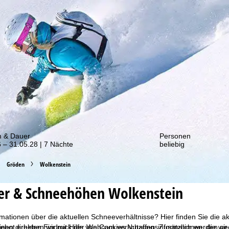
von unseren Rabatt-Aktionen!
m & Dauer
Personen
 – 31.05.28 | 7 Nächte
beliebig
Gröden
Wolkenstein
er & Schneehöhen Wolkenstein
mationen über die aktuellen Schneeverhältnisse? Hier finden Sie die a
bot erheben wir mit Hilfe von Cookies Nutzungsinformationen, die wir
inen direkten Eindruck per Webcam verschaffen. Zusätzlich werden geöf