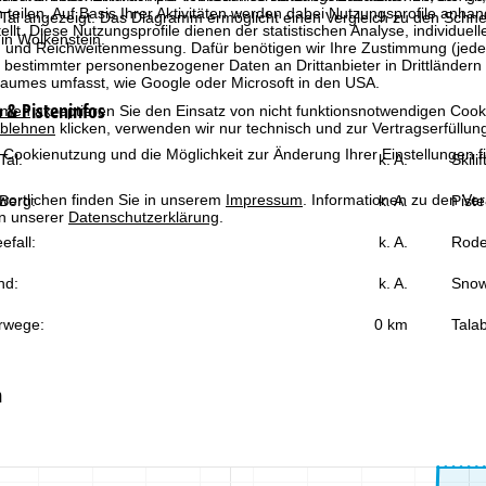
 teilen. Auf Basis Ihrer Aktivitäten werden dabei Nutzungsprofile anh
Tal angezeigt. Das Diagramm ermöglicht einen Vergleich zu den Schnee
llt. Diese Nutzungsprofile dienen der statistischen Analyse, individue
in Wolkenstein.
g und Reichweitenmessung. Dafür benötigen wir Ihre Zustimmung (jederz
 bestimmter personenbezogener Daten an Drittanbieter in Drittländern
raumes umfasst, wie Google oder Microsoft in den USA.
& Pisteninfos
mmen
akzeptieren Sie den Einsatz von nicht funktionsnotwendigen Cook
blehnen
klicken, verwenden wir nur technisch und zur Vertragserfüllun
 Cookienutzung und die Möglichkeit zur Änderung Ihrer Einstellungen f
al:
k. A.
Skili
wortlichen finden Sie in unserem
Impressum
. Informationen zu den V
Berg:
k. A.
Piste
in unserer
Datenschutzerklärung
.
efall:
k. A.
Rode
nd:
k. A.
Snow
rwege:
0 km
Talab
n