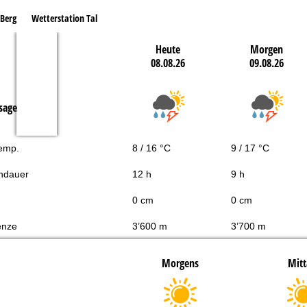
 Berg
Wetterstation Tal
Heute
Morgen
08.08.26
09.08.26
sage
Temp.
8 / 16 °C
9 / 17 °C
ndauer
12 h
9 h
0 cm
0 cm
enze
3’600 m
3’700 m
Morgens
Mitt