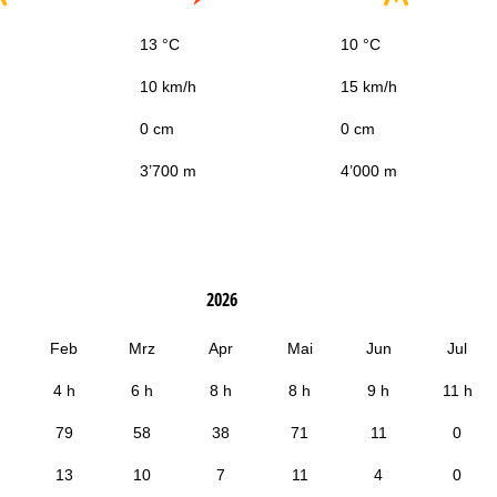
13 °C
10 °C
10 km/h
15 km/h
0 cm
0 cm
3’700 m
4’000 m
2026
Feb
Mrz
Apr
Mai
Jun
Jul
4 h
6 h
8 h
8 h
9 h
11 h
79
58
38
71
11
0
13
10
7
11
4
0