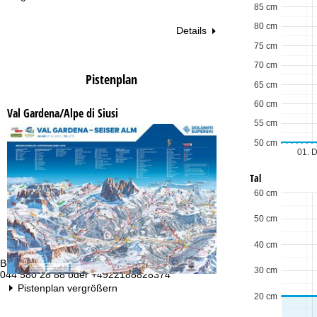
85 cm
80 cm
Details
75 cm
70 cm
Pistenplan
65 cm
60 cm
Val Gardena/Alpe di Siusi
55 cm
50 cm
01. 
Tal
60 cm
50 cm
40 cm
Beratung
Öf
30 cm
044 580 28 88 oder +4922188828374
Mo
Fr
Pistenplan vergrößern
20 cm
Sa