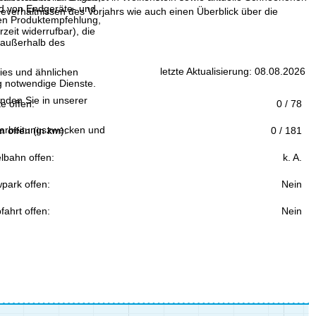
and von Endgeräte- und
verhältnissen des Vorjahrs wie auch einen Überblick über die
llen Produktempfehlung,
eit widerrufbar), die
 außerhalb des
letzte Aktualisierung: 08.08.2026
ies und ähnlichen
g notwendige Dienste.
inden Sie in unserer
fte offen:
0 / 78
erarbeitungszwecken und
n offen (in km):
0 / 181
lbahn offen:
k. A.
park offen:
Nein
fahrt offen:
Nein