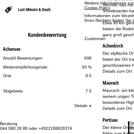
Weitere Informationen zur
Hochtal, das nur
Cookie-Policy
.
Last-Minute & Deals
t
Snowboarder habe
Informationen zum Verant
Ihren Rechten finden Sie 
Etwa 90 km gerä
s
bieten die Rode
Kundenbewertung
ganz groß gesch
e
Zustimmen
Achenkirch
i
Achensee
Der idyllische O
Anzahl Bewertungen:
698
bietet der Ort t
t
geschlossenes N
Weiterempfehlungsrate:
93 %
Details zum Ort
e
Orte
8.5
Maurach
Maurach, ein kle
Skigebiete
7.5
seinem urigen Ti
besonderes Highl
Details
Details zum Ort
Pertisau
Beratung
Öf
Der kleine Ort P
044 580 28 88 oder +4922188828374
Mo
Fr
Nähe zum Karwen