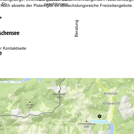
-So:
geschlossen
 Auch abseits der Pisten gibt es abwechslungsreiche Freizeitangebote
Beratung
Achensee
r Kontaktseite
e