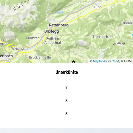
©
Maptoolkit
©
OSM
, © OSM
Unterkünfte
7
3
3