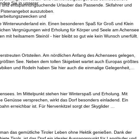
inden Sie in unserer
lien und entspannungsuchende Urlauber das Passende. Skifahrer und
m Pistenangebot auszutoben.
erarbeitungszwecken und
 Winterwunderland ein. Einen besonderen Spaß für Groß und Klein
rtlichen Vergnügungen wird Erholung für Körper und Seele am Achensee
t heilsamem Steinöl - hier bleibt so gut wie kein Wunsch unerfüllt.
verstreuten Ortsteilen. Am nördlichen Anfang des Achensees gelegen,
 größten See. Neben dem tollen Skigebiet wartet auch Europas größtes
wbiken und Rodeln haben Sie hier auch die einmalige Gelegenheit,…
chensees. Im Mittelpunkt stehen hier Winterspaß und Erholung. Mit
he Genüsse versprechen, wirkt das Dorf besonders einladend. Ein
ahn erreichbar ist. Für Nervenkitzel sorgt der Skyglider …
n man das gemütliche Tiroler Leben ohne Hektik genießen. Dank der
 Tirols, ist das Dorf ein idealer Ausgangspunkt für Langläufer und