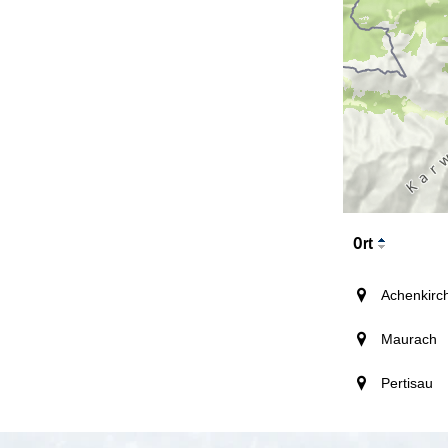
Ort
Achenkirc
Maurach
Pertisau