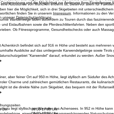
 Cookienutzung und die Möglichkeit zur Änderung Ihrer Einstellungen f
 eine Autostunde von München entfernt ist, bietet vor allem für Fami
n hier die Möglichkeit, sich in drei Skigebieten mit unterschiedliche
wortlichen finden Sie in unserem
Impressum
. Informationen zu den V
in unserer
Datenschutzerklärung
.
umte Wanderwege laden außerdem zu Touren durch das faszinierende
l- und Eislaufbahnen sowie die Pferdeschlittenfahrten. Neben den spo
rieben. Ob Fitnessprogramme, Gesundheitschecks oder auch Massagen mi
rt Achenkirch befindet sich auf 916 m Höhe und besteht aus mehreren 
raumhafte Ausblicke auf das umliegende Karwendelgebirge sowie Tirols
aturschutzgebiet "Karwendel" darauf, erkundet zu werden. Außer Sno
iner, aber feiner Ort auf 950 m Höhe, liegt idyllisch am Südufer des A
roler Charme und zahlreichen gemütlichen Restaurants, die kulinarisc
ight ist die direkte Nähe zum Skigebiet, das bequem mit der Rofanseilb
fnungszeiten
ertisau liegt idyllisch am Westufer des Achensees. In 952 m Höhe kan
-Do:
09:00-17:00 Uhr
:
09:00-15:00 Uhr
delgebirge, einem der größten zusammenhängenden Naturschutzgebiete