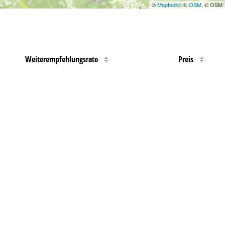
©
Maptoolkit
©
OSM
, © OSM
Weiterempfehlungsrate
Preis