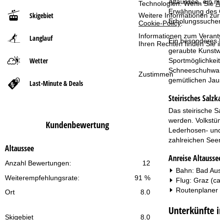
Altaussee, ein m
Technologien. Wenn Sie
A
Erwähnung des Or
Skigebiet
Weitere Informationen zur
t
Erholungssuchen
Cookie-Policy
.
Informationen zum Verant
Langlauf
s
Ein besonderes H
Ihren Rechten finden Sie 
geraubte Kunstwe
e
Wetter
Sportmöglichkeit
Schneeschuhwande
Zustimmen
i
gemütlichen Jau
Last-Minute & Deals
Steirisches Salz
t
Das steirische S
e
werden. Volkstü
Kundenbewertung
Lederhosen- und
zahlreichen See
Altaussee
Anreise Altausse
Anzahl Bewertungen:
12
Bahn: Bad Aus
Weiterempfehlungsrate:
91 %
Flug: Graz (ca
Routenplaner
Ort
8.0
Unterkünfte i
Skigebiet
8.0