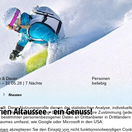
von unseren Rabatt-Aktionen!
m & Dauer
Personen
 – 31.05.28 | 7 Nächte
beliebig
Altaussee
bot erheben wir mit Hilfe von Cookies Nutzungsinformationen, die wir
 teilen. Auf Basis Ihrer Aktivitäten werden dabei Nutzungsprofile anh
rien
Altaussee - ein Genuss!
llt. Diese Nutzungsprofile dienen der statistischen Analyse, individue
g und Reichweitenmessung. Dafür benötigen wir Ihre Zustimmung (jederz
 bestimmter personenbezogener Daten an Drittanbieter in Drittländern
raumes umfasst, wie Google oder Microsoft in den USA.
mmen
akzeptieren Sie den Einsatz von nicht funktionsnotwendigen Cook