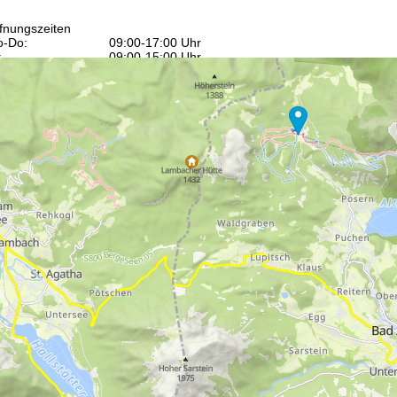
fnungszeiten
-Do:
09:00-17:00 Uhr
:
09:00-15:00 Uhr
-So:
geschlossen
Beratung
r Kontaktseite