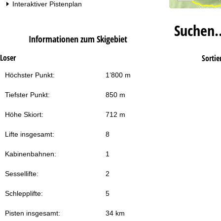
Interaktiver Pistenplan
Suchen
Informationen zum Skigebiet
Loser
Sortie
Höchster Punkt:
1’800 m
Tiefster Punkt:
850 m
Höhe Skiort:
712 m
Lifte insgesamt:
8
Kabinenbahnen:
1
Sessellifte:
2
Schlepplifte:
5
Pisten insgesamt:
34 km