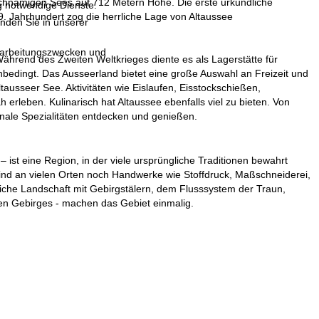
eichnamigen Sees auf 712 Metern Höhe. Die erste urkundliche
g notwendige Dienste.
9. Jahrhundert zog die herrliche Lage von Altaussee
inden Sie in unserer
erarbeitungszwecken und
ährend des Zweiten Weltkrieges diente es als Lagerstätte für
nbedingt. Das Ausseerland bietet eine große Auswahl an Freizeit und
tausseer See. Aktivitäten wie Eislaufen, Eisstockschießen,
rleben. Kulinarisch hat Altaussee ebenfalls viel zu bieten. Von
ale Spezialitäten entdecken und genießen.
ist eine Region, in der viele ursprüngliche Traditionen bewahrt
sind an vielen Orten noch Handwerke wie Stoffdruck, Maßschneiderei,
iche Landschaft mit Gebirgstälern, dem Flusssystem der Traun,
en Gebirges - machen das Gebiet einmalig.