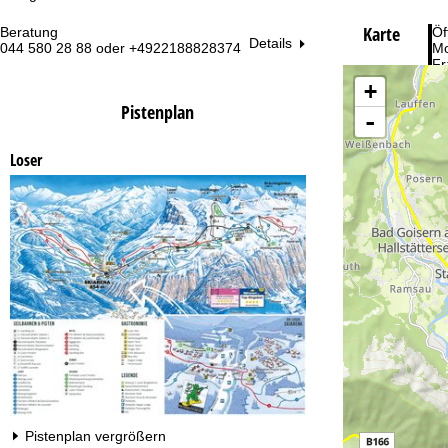
Karte
Beratung
Öf
Details
044 580 28 88 oder +4922188828374
Mo
Fr
Sa
+
Pistenplan
-
Loser
Zu
Pistenplan vergrößern