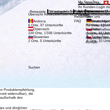
Bitte
My SnowTrex
My SnowTrex
Anmelden
Ihr Kunden-Login mit
Informationen rund 
Die neuesten Beiträge aus unserem Ma
Reiseinfos
Über uns
Reiseziele
Urlaubswelten
Infos
Unternehmen
Übersicht Reiseziele
Österreich
Frankreich
Deutschla
Reisen.
Reiseinfos
Über uns
FAQ
Stellenanzeige
Andorra
Deutschlan
Partnerprogra
6 Orte, 37 Unterkünfte
57 Orte, 136 U
Österreich
Polen
Freundschafts
220 Orte, 1’036 Unterkünfte
3 Orte, 14 Unt
Geschenkgutsc
Slowenien
Tschechien
Newsletter An
2 Orte, 5 Unterkünfte
6 Orte, 10 Unt
Kontakt
Suchen
, die TravelTrex GmbH,
and von Endgeräte- und
llen Produktempfehlung,
eit widerrufbar), die
 außerhalb des
ies und ähnlichen