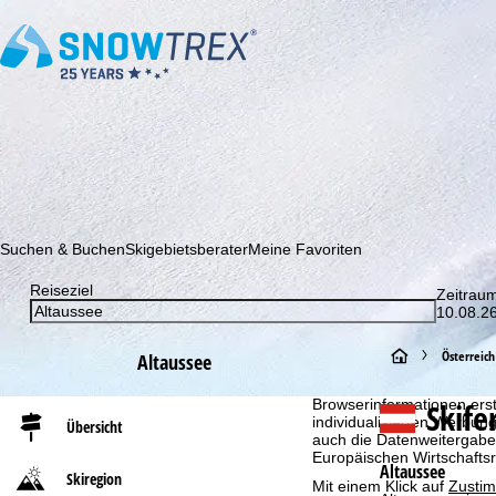
Abonnieren Sie unseren Newsletter und erfahren Sie als Erster 
Suchen & Buchen
Skigebietsberater
Meine Favoriten
Reiseziel
Zeitrau
10.08.26
Cookie-Hinweis
S
Österreich
Altaussee
Für ein optimales Webange
auch mit unseren Partnern
t
Skife
Browserinformationen erste
individualisierten Werbun
Übersicht
auch die Datenweitergabe
a
Europäischen Wirtschafts
Altaussee
Skiregion
Mit einem Klick auf
Zusti
r