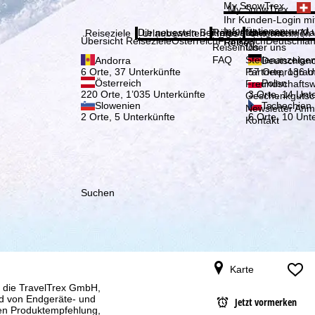
Bitte
My SnowTrex
My SnowTrex
Anmelden
Ihr Kunden-Login mit
Informationen rund 
Die neuesten Beiträge aus unserem Ma
Reiseinfos
Über uns
Reiseziele
Urlaubswelten
Infos
Unternehmen
Übersicht Reiseziele
Österreich
Frankreich
Deutschla
Reisen.
Reiseinfos
Über uns
FAQ
Stellenanzeige
Andorra
Deutschlan
Partnerprogra
6 Orte, 37 Unterkünfte
57 Orte, 136 U
Österreich
Polen
Freundschafts
220 Orte, 1’035 Unterkünfte
3 Orte, 14 Unt
Geschenkgutsc
Slowenien
Tschechien
Newsletter An
2 Orte, 5 Unterkünfte
6 Orte, 10 Unt
Kontakt
Suchen
Karte
, die TravelTrex GmbH,
and von Endgeräte- und
Jetzt vormerken
llen Produktempfehlung,