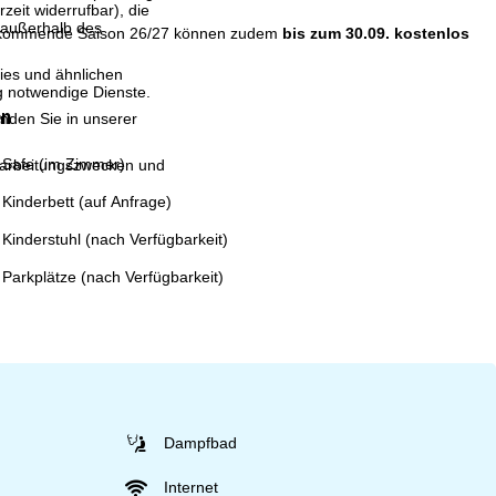
eit widerrufbar), die
 außerhalb des
e kommende Saison 26/27 können zudem
bis zum 30.09. kostenlos
ies und ähnlichen
g notwendige Dienste.
en
inden Sie in unserer
Safe (im Zimmer)
erarbeitungszwecken und
Kinderbett (auf Anfrage)
Kinderstuhl (nach Verfügbarkeit)
Parkplätze (nach Verfügbarkeit)
Dampfbad
Internet