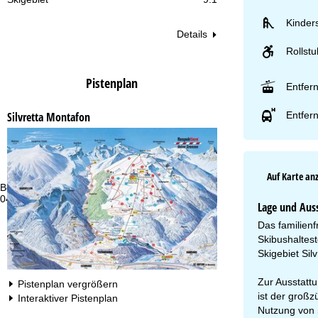
Kinder
Details
Rollstu
Pistenplan
Entfer
Entfern
Silvretta Montafon
Auf Karte an
Beratung
Öf
044 580 28 88 oder +4922188828374
Mo
Lage und Aus
Fr
Sa
Das familienf
Skibushaltest
Skigebiet Sil
Zur Ausstatt
Pistenplan vergrößern
ist der großz
Interaktiver Pistenplan
Nutzung von 