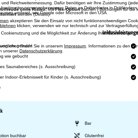
g und Reichweitenmessung. Dafür benötigen wir Ihre Zustimmung (jederz
 bestimmter personenbezogener Daten an Drittanbieter in Drittländern
Vorfreude ohne Risiko:
Mit
Flex-Option
buchen | Buchungen für di
raumes umfasst, wie Google oder Microsoft in den USA.
storniert
werden
(Details)
mmen
akzeptieren Sie den Einsatz von nicht funktionsnotwendigen Cook
blehnen
klicken, verwenden wir nur technisch und zur Vertragserfüllun
Inklusivleistung
 Cookienutzung und die Möglichkeit zur Änderung Ihrer Einstellungen f
ung wie gebucht
wortlichen finden Sie in unserem
Impressum
. Informationen zu den V
in unserer
Datenschutzerklärung
.
ng wie gebucht
es Saunabereiches (s. Ausschreibung)
r Indoor-Erlebniswelt für Kinder (s. Ausschreibung)
ck
Bar
ption buchbar
Glutenfrei