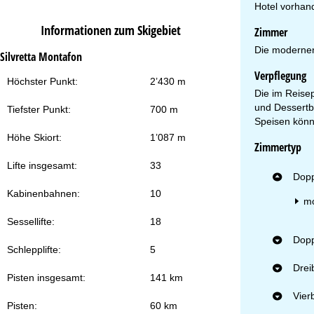
Hotel vorhan
Zu
Informationen zum Skigebiet
Zimmer
Die modernen
Silvretta Montafon
Verpflegung
Höchster Punkt:
2’430 m
Die im Reisep
und Dessertbu
Tiefster Punkt:
700 m
Speisen könn
Höhe Skiort:
1’087 m
Zimmertyp
Lifte insgesamt:
33
Dopp
Kabinenbahnen:
10
mo
Sessellifte:
18
Dop
Schlepplifte:
5
Drei
Pisten insgesamt:
141 km
Vier
Pisten:
60 km