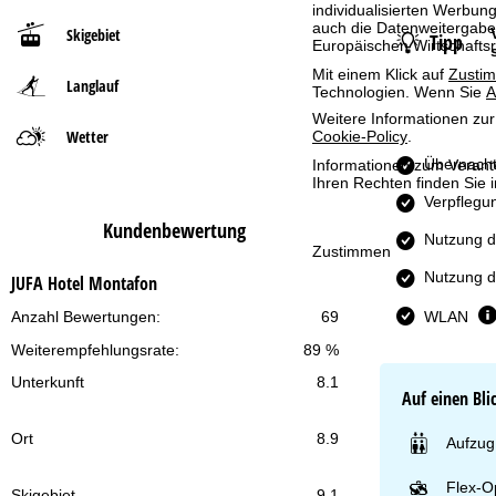
individualisierten Werbun
auch die Datenweitergabe
Skigebiet
Tipp
t
Europäischen Wirtschafts
Mit einem Klick auf
Zusti
Langlauf
s
Technologien. Wenn Sie
A
Weitere Informationen zur
e
Wetter
Cookie-Policy
.
Übernacht
Informationen zum Verant
i
Ihren Rechten finden Sie 
Verpflegu
t
Kundenbewertung
Nutzung d
Zustimmen
e
Nutzung de
JUFA Hotel Montafon
WLAN
Anzahl Bewertungen:
69
Weiterempfehlungsrate:
89 %
Unterkunft
8.1
Auf einen Bli
Ort
8.9
Aufzug
Flex-O
Skigebiet
9.1