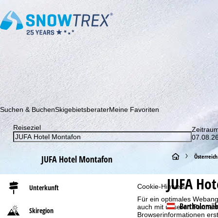
Abonnieren Sie unseren Newsletter und erfahren Sie als Erster 
Suchen & Buchen
Skigebietsberater
Meine Favoriten
Reiseziel
Zeitrau
07.08.26
S
Österreich
JUFA Hotel Montafon
t
JUFA Hot
Cookie-Hinweis
Unterkunft
a
Für ein optimales Webange
Bartholomäb
auch mit unseren Partnern
Skiregion
Browserinformationen erste
r