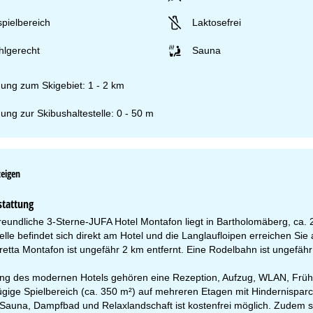
spielbereich
Laktosefrei
hlgerecht
Sauna
nung zum Skigebiet: 1 - 2 km
ung zur Skibushaltestelle: 0 - 50 m
zeigen
fnungszeiten
-Do:
09:00-17:00 Uhr
stattung
:
09:00-15:00 Uhr
-So:
geschlossen
reundliche 3-Sterne-JUFA Hotel Montafon liegt in Bartholomäberg, ca. 
elle befindet sich direkt am Hotel und die Langlaufloipen erreichen Si
vretta Montafon ist ungefähr 2 km entfernt. Eine Rodelbahn ist ungefähr
Beratung
ung des modernen Hotels gehören eine Rezeption, Aufzug, WLAN, Frühst
ügige Spielbereich (ca. 350 m²) auf mehreren Etagen mit Hindernisparcou
Sauna, Dampfbad und Relaxlandschaft ist kostenfrei möglich. Zudem s