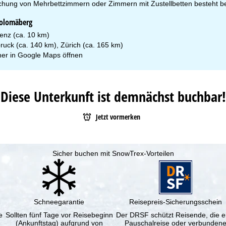
chung von Mehrbettzimmern oder Zimmern mit Zustellbetten besteht bei
holomäberg
enz (ca. 10 km)
bruck (ca. 140 km), Zürich (ca. 165 km)
er in
Google Maps
öffnen
Diese Unterkunft ist demnächst buchbar!
Jetzt vormerken
Sicher buchen mit SnowTrex-Vorteilen
Schneegarantie
Reisepreis-Sicherungsschein
e
Sollten fünf Tage vor Reisebeginn
Der DRSF schützt Reisende, die e
(Ankunftstag) aufgrund von
Pauschalreise oder verbunden