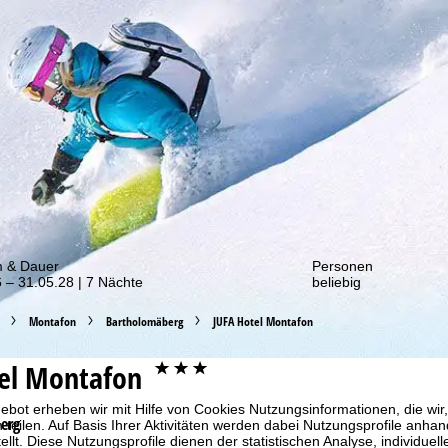
von unseren Rabatt-Aktionen!
m & Dauer
Personen
 – 31.05.28 | 7 Nächte
beliebig
Montafon
Bartholomäberg
JUFA Hotel Montafon
el Montafon
***
bot erheben wir mit Hilfe von Cookies Nutzungsinformationen, die wir
erg
 teilen. Auf Basis Ihrer Aktivitäten werden dabei Nutzungsprofile anh
llt. Diese Nutzungsprofile dienen der statistischen Analyse, individue