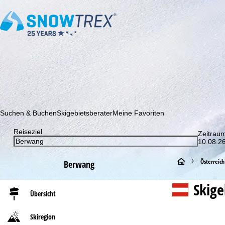
Abonnieren Sie unseren Newsletter und erfahren Sie als Erster 
Suchen & Buchen
Skigebietsberater
Meine Favoriten
Reiseziel
Zeitrau
10.08.26
S
Österreich
Berwang
t
Skig
Übersicht
a
Skiregion
r