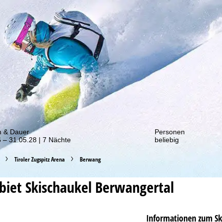
von unseren Rabatt-Aktionen!
m & Dauer
Personen
 – 31.05.28 | 7 Nächte
beliebig
Tiroler Zugspitz Arena
Berwang
ebiet
Skischaukel Berwangertal
Informationen zum Sk