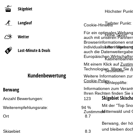
Skigebiet
t
Höchster Punkt
Langlauf
s
Tiefster Punkt:
Cookie-Hinweis
Für ein optimales Webange
e
Höhe Skiort:
Wetter
auch mit unseren Partnern
Browserinformationen erste
individualisierten Werbun
Lifte insgesamt
i
Last-Minute & Deals
auch die Datenweitergabe
Europäischen Wirtschafts
Kabinenbahne
t
Mit einem Klick auf
Zusti
Technologien. Wenn Sie
A
Sessellifte:
e
Kundenbewertung
Weitere Informationen zur
Cookie-Policy
.
Schlepplifte:
Informationen zum Verant
Berwang
Ihren Rechten finden Sie 
Skigebiet
Skisch
Anzahl Bewertungen:
123
Mit der "Top Sno
Weiterempfehlungsrate:
94 %
Mittenwald und G
Zustimmen
Ort
8.7
Berwang, der höc
und bleiben doch
Skigebiet
8.3