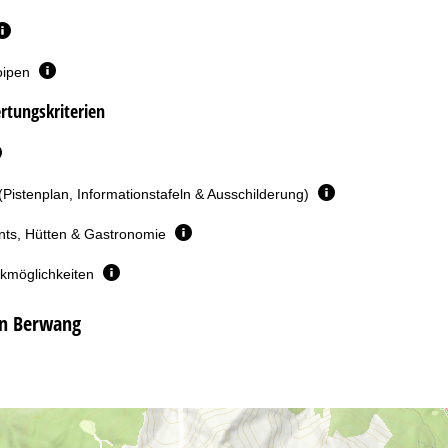
oipen
rtungskriterien
(Pistenplan, Informationstafeln & Ausschilderung)
nts, Hütten & Gastronomie
rkmöglichkeiten
in Berwang