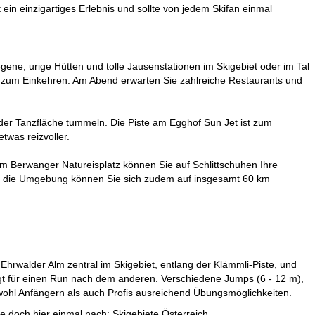
 ein einzigartiges Erlebnis und sollte von jedem Skifan einmal
gene, urige Hütten und tolle Jausenstationen im Skigebiet oder im Tal
ars zum Einkehren. Am Abend erwarten Sie zahlreiche Restaurants und
der Tanzfläche tummeln. Die Piste am Egghof Sun Jet ist zum
twas reizvoller.
dem Berwanger Natureisplatz können Sie auf Schlittschuhen Ihre
h die Umgebung können Sie sich zudem auf insgesamt 60 km
Ehrwalder Alm zentral im Skigebiet, entlang der Klämmli-Piste, und
sorgt für einen Run nach dem anderen. Verschiedene Jumps (6 - 12 m),
owohl Anfängern als auch Profis ausreichend Übungsmöglichkeiten.
ie doch hier einmal nach:
Skigebiete Österreich