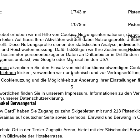
:
1’743 m
Piste
1’079 m
Pisten
bot erheben wir mit Hilfe von Cookies Nutzungsinformationen, die wir
1’342 m
Pisten
 teilen. Auf Basis Ihrer Aktivitäten werden dabei Nutzungsprofile anh
llt. Diese Nutzungsprofile dienen der statistischen Analyse, individue
g und Reichweitenmessung. Dafür benötigen wir Ihre Zustimmung (jederz
:
12
Pisten
 bestimmter personenbezogener Daten an Drittanbieter in Drittländern
raumes umfasst, wie Google oder Microsoft in den USA.
n:
3
mmen
akzeptieren Sie den Einsatz von nicht funktionsnotwendigen Cook
blehnen
klicken, verwenden wir nur technisch und zur Vertragserfüllun
4
 Cookienutzung und die Möglichkeit zur Änderung Ihrer Einstellungen f
5
wortlichen finden Sie in unserem
Impressum
. Informationen zu den V
in unserer
Datenschutzerklärung
.
aukel Berwangertal
w Card" haben Sie Zugang zu zehn Skigebieten mit rund 213 Pistenkilom
rainau auf deutscher Seite sowie Lermoos, Ehrwald und Berwang in Öst
hste Ort in der Tiroler Zugspitz Arena, bietet mit der Skischaukel Berw
 in Blickweite der Hotelterrasse.