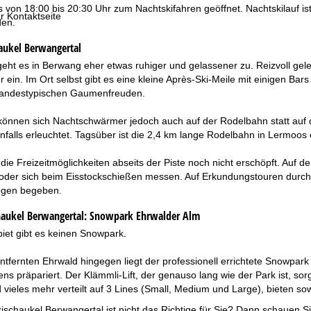
s von 18:00 bis 20:30 Uhr zum Nachtskifahren geöffnet. Nachtskilauf ist
r Kontaktseite
den.
aukel Berwangertal
eht es in Berwang eher etwas ruhiger und gelassener zu. Reizvoll gele
r ein. Im Ort selbst gibt es eine kleine Après-Ski-Meile mit einigen B
landestypischen Gaumenfreuden.
 können sich Nachtschwärmer jedoch auch auf der Rodelbahn statt auf 
nfalls erleuchtet. Tagsüber ist die 2,4 km lange Rodelbahn in Lermoos e
die Freizeitmöglichkeiten abseits der Piste noch nicht erschöpft. Auf 
der sich beim Eisstockschießen messen. Auf Erkundungstouren durc
gen begeben.
aukel Berwangertal:
Snowpark Ehrwalder Alm
iet gibt es keinen Snowpark.
tfernten Ehrwald hingegen liegt der professionell errichtete Snowpark 
tens präpariert. Der Klämmli-Lift, der genauso lang wie der Park ist, 
 vieles mehr verteilt auf 3 Lines (Small, Medium und Large), bieten s
ischaukel Berwangertal ist nicht das Richtige für Sie? Dann schauen S