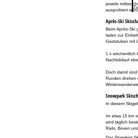
jeweils mittwoch
Zu
ausprobiert wer
Après-Ski Skisch
Beim Après-Ski g
laden zur Einkeh
Gaststuben mit 
1 x wöchentlich
Nachtskilauf ebe
Doch damit sind 
Runden drehen o
Winterwanderwe
Snowpark Skisch
In diesem Skigeb
Im etwa 15 km en
wird täglich bes
Rails, Boxen und
Das Skigebiet Sk