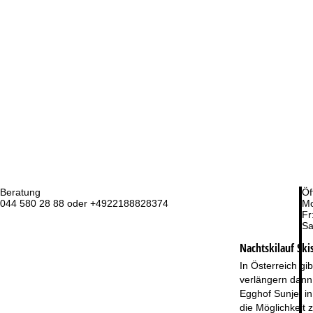
Beratung
Öf
044 580 28 88 oder +4922188828374
Mo
Fr
Sa
Nachtskilauf
Ski
In Österreich gi
verlängern dann 
Egghof Sunjet in
die Möglichkeit