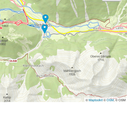
©
Maptoolkit
©
OSM
, © OSM