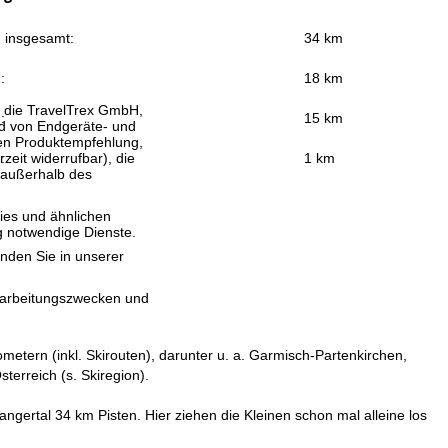
n insgesamt:
34 km
:
18 km
, die TravelTrex GmbH,
:
15 km
and von Endgeräte- und
llen Produktempfehlung,
eit widerrufbar), die
:
1 km
 außerhalb des
ies und ähnlichen
g notwendige Dienste.
inden Sie in unserer
erarbeitungszwecken und
etern (inkl. Skirouten), darunter u. a. Garmisch-Partenkirchen,
erreich (s. Skiregion).
angertal 34 km Pisten. Hier ziehen die Kleinen schon mal alleine los