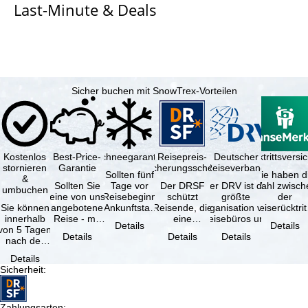
Last-Minute & Deals
e
Sicher buchen mit SnowTrex-Vorteilen
Kostenlos
Best-Price-
Schneegarantie
Reisepreis-
Deutscher
Reiserücktrittsvers
stornieren
Garantie
Sicherungsschein
Reiseverband
Sollten fünf
Sie haben d
&
Sollten Sie
Tage vor
Der DRSF
Der DRV ist die
Wahl zwisch
umbuchen
eine von uns
Reisebeginn
schützt
größte
der
Sie können
angebotene
(Ankunftstag)
Reisende, die
Organisation von
Reiserücktrit
innerhalb
Reise - mit
aufgrund von
eine
Reisebüros und
Versicheru
Details
Details
von 5 Tagen
gleicher
Schneemangel
Pauschalreise
Reiseveranstaltern
(inklusive 
Details
Details
Details
nach der
Leistung und
…
oder
in …
Buchung
Verfügbarkeit
verbundene
Details
kostenfrei
…
Reiseleistungen
Sicherheit
:
zurücktreten,
…
…
Zahlungsarten
: