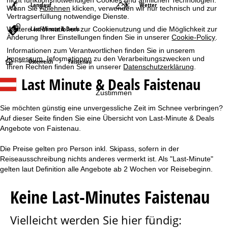
nicht funktionsnotwendigen Cookies und ähnlichen Technologien.
Langlauf
Wetter
Wenn Sie
Ablehnen
klicken, verwenden wir nur technisch und zur
Vertragserfüllung notwendige Dienste.
Last-Minute & Deals
Weitere Informationen zur Cookienutzung und die Möglichkeit zur
Änderung Ihrer Einstellungen finden Sie in unserer
Cookie-Policy
.
Informationen zum Verantwortlichen finden Sie in unserem
Impressum
. Informationen zu den Verarbeitungszwecken und
S
Österreich
Faistenau
Ihren Rechten finden Sie in unserer
Datenschutzerklärung
.
Last Minute & Deals Faistenau
t
Zustimmen
a
Sie möchten günstig eine unvergessliche Zeit im Schnee verbringen?
Auf dieser Seite finden Sie eine Übersicht von Last-Minute & Deals
r
Angebote von Faistenau.
t
Die Preise gelten pro Person inkl. Skipass, sofern in der
Reiseausschreibung nichts anderes vermerkt ist. Als "Last-Minute"
s
gelten laut Definition alle Angebote ab 2 Wochen vor Reisebeginn.
e
Keine Last-Minutes Faistenau
i
Vielleicht werden Sie hier fündig:
t