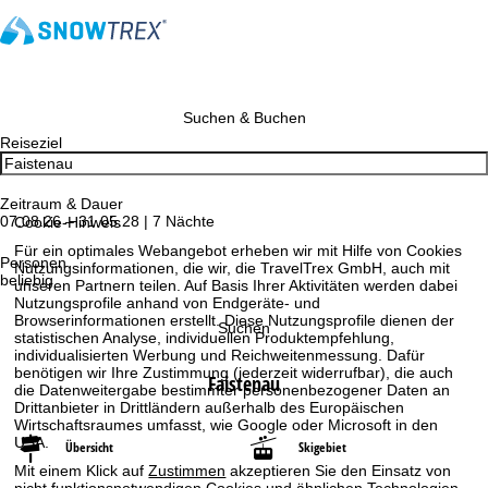
Suchen & Buchen
Reiseziel
Zeitraum & Dauer
07.08.26 – 31.05.28 | 7 Nächte
Cookie-Hinweis
Für ein optimales Webangebot erheben wir mit Hilfe von Cookies
Personen
Nutzungsinformationen, die wir, die TravelTrex GmbH, auch mit
beliebig
unseren Partnern teilen. Auf Basis Ihrer Aktivitäten werden dabei
Nutzungsprofile anhand von Endgeräte- und
Browserinformationen erstellt. Diese Nutzungsprofile dienen der
Suchen
statistischen Analyse, individuellen Produktempfehlung,
individualisierten Werbung und Reichweitenmessung. Dafür
benötigen wir Ihre Zustimmung (jederzeit widerrufbar), die auch
Faistenau
die Datenweitergabe bestimmter personenbezogener Daten an
Drittanbieter in Drittländern außerhalb des Europäischen
Wirtschaftsraumes umfasst, wie Google oder Microsoft in den
USA.
Übersicht
Skigebiet
Mit einem Klick auf
Zustimmen
akzeptieren Sie den Einsatz von