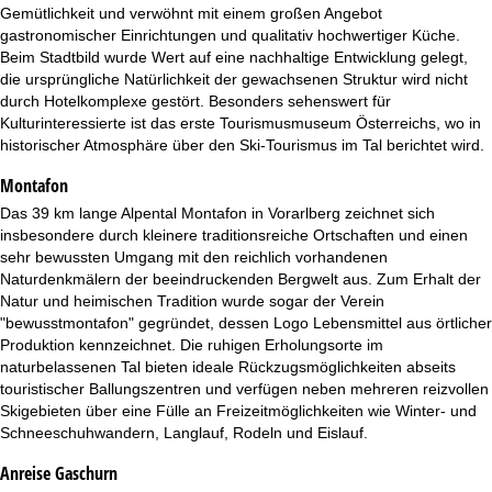
t
Gemütlichkeit und verwöhnt mit einem großen Angebot
gastronomischer Einrichtungen und qualitativ hochwertiger Küche.
e
Beim Stadtbild wurde Wert auf eine nachhaltige Entwicklung gelegt,
die ursprüngliche Natürlichkeit der gewachsenen Struktur wird nicht
durch Hotelkomplexe gestört. Besonders sehenswert für
Kulturinteressierte ist das erste Tourismusmuseum Österreichs, wo in
historischer Atmosphäre über den Ski-Tourismus im Tal berichtet wird.
Montafon
Das 39 km lange Alpental Montafon in Vorarlberg zeichnet sich
insbesondere durch kleinere traditionsreiche Ortschaften und einen
sehr bewussten Umgang mit den reichlich vorhandenen
Naturdenkmälern der beeindruckenden Bergwelt aus. Zum Erhalt der
Natur und heimischen Tradition wurde sogar der Verein
"bewusstmontafon" gegründet, dessen Logo Lebensmittel aus örtlicher
Produktion kennzeichnet. Die ruhigen Erholungsorte im
naturbelassenen Tal bieten ideale Rückzugsmöglichkeiten abseits
touristischer Ballungszentren und verfügen neben mehreren reizvollen
Skigebieten über eine Fülle an Freizeitmöglichkeiten wie Winter- und
Schneeschuhwandern, Langlauf, Rodeln und Eislauf.
Anreise Gaschurn