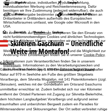
Skigebiet
Langlauf
statistischen Analyse, individuellen Produktempfehlung,
individualisierten Werbung und Reichweitenmessung. Dafür
benötigen wir Ihre Zustimmung (jederzeit widerrufbar), die auch
Wetter
Last-Minute & Deals
die Datenweitergabe bestimmter personenbezogener Daten an
Drittanbieter in Drittländern außerhalb des Europäischen
Wirtschaftsraumes umfasst, wie Google oder Microsoft in den
USA.
S
Österreich
Montafon
Gaschurn
Mit einem Klick auf
Zustimmen
akzeptieren Sie den Einsatz von
nicht funktionsnotwendigen Cookies und ähnlichen Technologien.
Skiferien
Gaschurn – Unendliche
Wenn Sie
Ablehnen
klicken, verwenden wir nur technisch und zur
t
Vertragserfüllung notwendige Dienste.
Weite im Montafon!
Weitere Informationen zur Cookienutzung und die Möglichkeit zur
a
Änderung Ihrer Einstellungen finden Sie in unserer
Cookie-Policy
.
Informationen zum Verantwortlichen finden Sie in unserem
r
Gaschurn
Impressum
. Informationen zu den Verarbeitungszwecken und
Ihren Rechten finden Sie in unserer
Datenschutzerklärung
.
Gaschurn mit seinen knapp 1.600 Einwohnern liegt in traumhafter
t
Natur auf 979 m Seehöhe am Fuße des größten Skigebiets
Vorarlbergs, dem Silvretta Montafon, mit 141 Pistenkilometern (zzgl.
Zustimmen
s
Skirouten), welches mit der Gondelbahn am Ortsrand Gaschurns
unmittelbar erreichbar ist. Zudem befindet sich nur vier Kilometer
e
entfernt der Ortsteil Partenen mit Zugang zur Silvretta-Bielerhöhe,
dem höchsten Langlaufgebiet Vorarlbergs und aufgrund seiner
i
traumhaften und unberührten Bergwelt zudem ein Paradies für
Winterwanderer und Skitourengeher. Der Ort selbst verbreitet ruhige