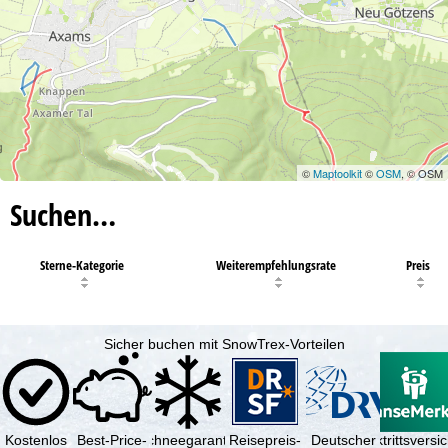
©
Maptoolkit
©
OSM
, © OSM
Suchen…
Sterne-Kategorie
Weiterempfehlungsrate
Preis
Sicher buchen mit SnowTrex-Vorteilen
Kostenlos
Best-Price-
Schneegarantie
Reisepreis-
Deutscher
Reiserücktrittsvers