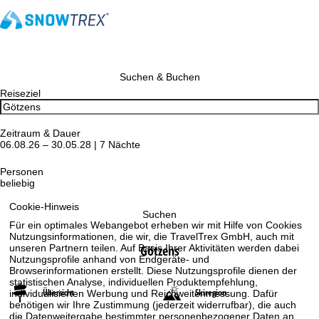
Suchen & Buchen
Reiseziel
Zeitraum & Dauer
06.08.26 – 30.05.28 | 7 Nächte
Personen
beliebig
Cookie-Hinweis
Suchen
Für ein optimales Webangebot erheben wir mit Hilfe von Cookies
Nutzungsinformationen, die wir, die TravelTrex GmbH, auch mit
unseren Partnern teilen. Auf Basis Ihrer Aktivitäten werden dabei
Götzens
Nutzungsprofile anhand von Endgeräte- und
Browserinformationen erstellt. Diese Nutzungsprofile dienen der
statistischen Analyse, individuellen Produktempfehlung,
Übersicht
Skiregion
individualisierten Werbung und Reichweitenmessung. Dafür
benötigen wir Ihre Zustimmung (jederzeit widerrufbar), die auch
die Datenweitergabe bestimmter personenbezogener Daten an