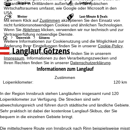
Skigebiet
Langlauf
Drittanbieter in Drittländern außerhalb des Europäischen
Wirtschaftsraumes umfasst, wie Google oder Microsoft in den
USA.
Wetter
Last-Minute & Deals
Mit einem Klick auf
Zustimmen
akzeptieren Sie den Einsatz von
nicht funktionsnotwendigen Cookies und ähnlichen Technologien.
Wenn Sie
Ablehnen
klicken, verwenden wir nur technisch und zur
Vertragserfüllung notwendige Dienste.
S
Österreich
Götzens
Weitere Informationen zur Cookienutzung und die Möglichkeit zur
Änderung Ihrer Einstellungen finden Sie in unserer
Cookie-Policy
.
Langlauf Götzens
t
Informationen zum Verantwortlichen finden Sie in unserem
Impressum
. Informationen zu den Verarbeitungszwecken und
a
Ihren Rechten finden Sie in unserer
Datenschutzerklärung
.
Informationen zum Langlauf
r
Zustimmen
Loipenkilometer:
120 km
t
In der Region Innsbruck stehen Langläufern insgesamt rund 120
s
Loipenkilometer zur Verfügung. Die Strecken sind sehr
abwechslungsreich und führen durch städtische und ländliche Gebiete.
e
Sehr praktisch ist dabei der kostenlose Langlauf-Skibus, der Sie
bequem in die einzelnen Gebiete bringt.
i
Die mittelschwere Route von Innsbruck nach Rinn beispielsweise misst