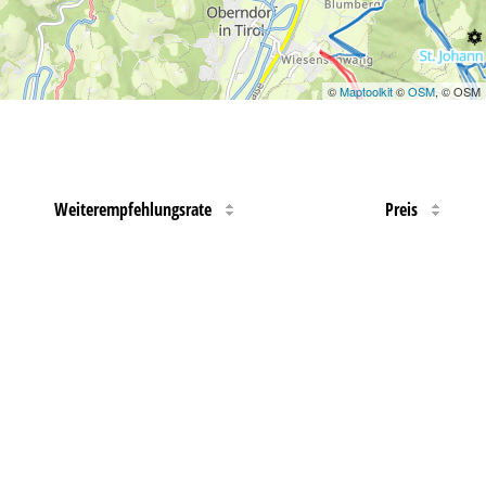
©
Maptoolkit
©
OSM
, © OSM
Weiterempfehlungsrate
Preis