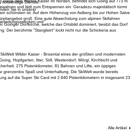
 sowie dem Wilden Kaiser im Norden, befindet sich Going auf 773 m
g notwendige Dienste.
bewahren und lädt zum Entspannen ein. Geradezu majestätisch türmt
inden Sie in unserer
r am schönsten ist. Auf dem Höhenzug von Astberg bis zur Hohen Salve
reizeitangebot groß. Eine gute Abwechslung zum alpinen Skifahren
erarbeitungszwecken und
Goinger Dorfkirche, welche das Ortsbild dominiert, besitzt das Dorf
: Der berühmte "Stanglwirt" lockt nicht nur die Schickeria aus
SkiWelt Wilder Kaiser - Brixental eines der größten und modernsten
oing, Hopfgarten, Itter, Söll, Westendorf, Wörgl, Kirchbichl und
erheit. 275 Pistenkilometer, 81 Bahnen und Lifte, ein üppiges
ar grenzenlos Spaß und Unterhaltung. Die SkiWelt wurde bereits
ung auf die Super Ski Card mit 2.840 Pistenkilometern in insgesamt 23
Alle Artikel