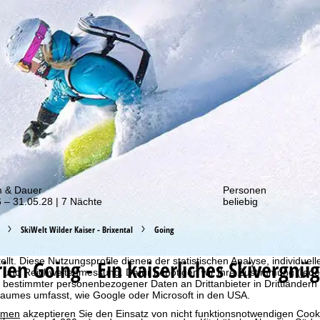
von unseren Rabatt-Aktionen!
m & Dauer
Personen
 – 31.05.28 | 7 Nächte
beliebig
SkiWelt Wilder Kaiser - Brixental
Going
bot erheben wir mit Hilfe von Cookies Nutzungsinformationen, die wir
 teilen. Auf Basis Ihrer Aktivitäten werden dabei Nutzungsprofile anh
rien
Going - Ein kaiserliches Skivergnü
llt. Diese Nutzungsprofile dienen der statistischen Analyse, individue
g und Reichweitenmessung. Dafür benötigen wir Ihre Zustimmung (jederz
 bestimmter personenbezogener Daten an Drittanbieter in Drittländern
raumes umfasst, wie Google oder Microsoft in den USA.
mmen
akzeptieren Sie den Einsatz von nicht funktionsnotwendigen Cook