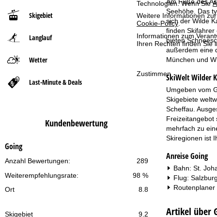
Am Fuße des Ast
Technologien. Wenn Sie
A
Seehöhe. Das ty
Skigebiet
Weitere Informationen zur
t
sich der Wilde 
Cookie-Policy
.
finden Skifahrer
Informationen zum Verant
Langlauf
s
bieten Schneesc
Ihren Rechten finden Sie 
außerdem eine de
e
Wetter
München und Wie
Zustimmen
SkiWelt Wilder Ka
i
Last-Minute & Deals
Umgeben vom Gebi
t
Skigebiete weltw
Scheffau. Ausges
e
Freizeitangebot
Kundenbewertung
mehrfach zu eine
Skiregionen ist 
Going
Anreise Going
Anzahl Bewertungen:
289
Bahn: St. Joha
Weiterempfehlungsrate:
98 %
Flug: Salzbur
Routenplaner
Ort
8.8
Artikel über 
Skigebiet
9.2