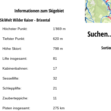
Informationen zum Skigebiet
SkiWelt Wilder Kaiser - Brixental
Höchster Punkt:
1’869 m
Suchen
Tiefster Punkt:
620 m
Sortie
Höhe Skiort:
798 m
Lifte insgesamt:
81
Kabinenbahnen:
17
Sessellifte:
32
Schlepplifte:
21
Zauberteppiche:
11
Pisten insgesamt:
275 km