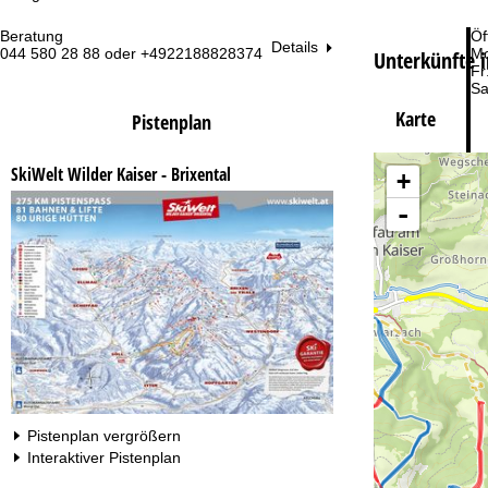
Beratung
Öf
Details
044 580 28 88 oder +4922188828374
Mo
Unterkünfte 
Fr
Sa
Karte
Pistenplan
SkiWelt Wilder Kaiser - Brixental
+
-
Zu
Pistenplan vergrößern
Interaktiver Pistenplan