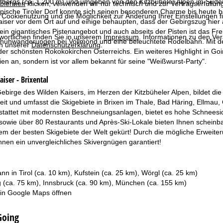
bergs (ca. 1.200 m) und umgeben von den Kitzbüheler Alpen im Süden
blehnen
klicken, verwenden wir nur technisch und zur Vertragserfüllun
pische Tiroler Dorf konnte sich seinen besonderen Charme bis heute 
 Cookienutzung und die Möglichkeit zur Änderung Ihrer Einstellungen f
Kaiser vor dem Ort auf und einige behaupten, dass der Gebirgszug hie
 ein gigantisches Pistenangebot und auch abseits der Pisten ist das F
wortlichen finden Sie in unserem
Impressum
. Informationen zu den V
huhwanderungen bei Vollmond und eine beleuchtete Rodelbahn. Mit der 
in unserer
Datenschutzerklärung
.
r schönsten Rokokokirchen Österreichs. Ein weiteres Highlight in Going
n an, sondern ist vor allem bekannt für seine "Weißwurst-Party".
iser - Brixental
rge des Wilden Kaisers, im Herzen der Kitzbüheler Alpen, bildet die 
eit und umfasst die Skigebiete in Brixen im Thale, Bad Häring, Ellmau, G
tattet mit modernsten Beschneiungsanlagen, bietet es hohe Schneesich
 sowie über 80 Restaurants und Après-Ski-Lokale bieten Ihnen scheinb
m der besten Skigebiete der Welt gekürt! Durch die mögliche Erweiter
Ihnen ein unvergleichliches Skivergnügen garantiert!
nn in Tirol (ca. 10 km), Kufstein (ca. 25 km), Wörgl (ca. 25 km)
g (ca. 75 km), Innsbruck (ca. 90 km), München (ca. 155 km)
 in
Google Maps
öffnen
Going