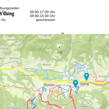
fnungszeiten
-Do:
09:00-17:00 Uhr
in Going
:
09:00-15:00 Uhr
-So:
geschlossen
Beratung
r Kontaktseite