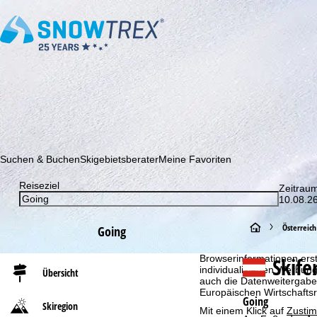
Abonnieren Sie unseren Newsletter und erfahren Sie als Erster 
Suchen & Buchen
Skigebietsberater
Meine Favoriten
Reiseziel
Zeitrau
10.08.26
Cookie-Hinweis
S
Österreich
Going
Für ein optimales Webange
auch mit unseren Partnern
t
Skife
Browserinformationen erste
individualisierten Werbun
Übersicht
auch die Datenweitergabe
a
Europäischen Wirtschafts
Going
Skiregion
Mit einem Klick auf
Zusti
r