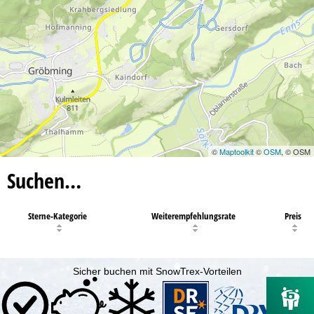
©
Maptoolkit
©
OSM
, © OSM
Suchen…
Sterne-Kategorie
Weiterempfehlungsrate
Preis
Sicher buchen mit SnowTrex-Vorteilen