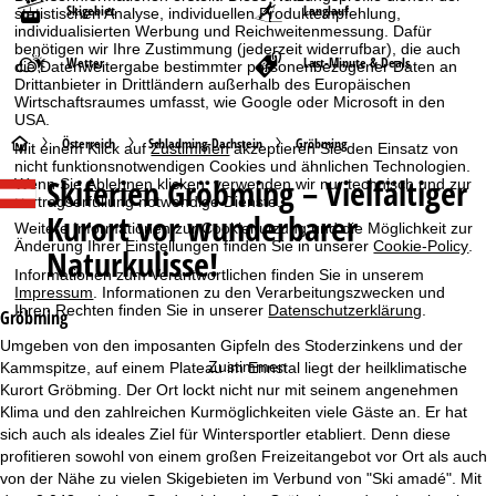
Skigebiet
Langlauf
statistischen Analyse, individuellen Produktempfehlung,
individualisierten Werbung und Reichweitenmessung. Dafür
benötigen wir Ihre Zustimmung (jederzeit widerrufbar), die auch
Wetter
Last-Minute & Deals
die Datenweitergabe bestimmter personenbezogener Daten an
Drittanbieter in Drittländern außerhalb des Europäischen
Wirtschaftsraumes umfasst, wie Google oder Microsoft in den
USA.
S
Österreich
Schladming-Dachstein
Gröbming
Mit einem Klick auf
Zustimmen
akzeptieren Sie den Einsatz von
nicht funktionsnotwendigen Cookies und ähnlichen Technologien.
Skiferien
Gröbming – Vielfältiger
Wenn Sie
Ablehnen
klicken, verwenden wir nur technisch und zur
t
Vertragserfüllung notwendige Dienste.
Kurort vor wunderbarer
Weitere Informationen zur Cookienutzung und die Möglichkeit zur
a
Änderung Ihrer Einstellungen finden Sie in unserer
Cookie-Policy
.
Naturkulisse!
Informationen zum Verantwortlichen finden Sie in unserem
r
Impressum
. Informationen zu den Verarbeitungszwecken und
Ihren Rechten finden Sie in unserer
Datenschutzerklärung
.
Gröbming
t
Umgeben von den imposanten Gipfeln des Stoderzinkens und der
Zustimmen
Kammspitze, auf einem Plateau im Ennstal liegt der heilklimatische
s
Kurort Gröbming. Der Ort lockt nicht nur mit seinem angenehmen
Klima und den zahlreichen Kurmöglichkeiten viele Gäste an. Er hat
e
sich auch als ideales Ziel für Wintersportler etabliert. Denn diese
profitieren sowohl von einem großen Freizeitangebot vor Ort als auch
i
von der Nähe zu vielen Skigebieten im Verbund von "Ski amadé". Mit