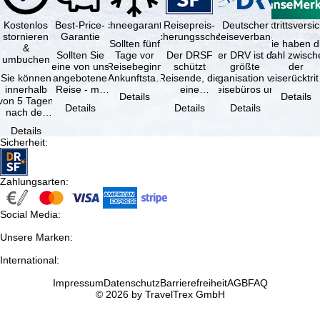
Kostenlos
Best-Price-
Schneegarantie
Reisepreis-
Deutscher
Reiserücktrittsvers
stornieren
Garantie
Sicherungsschein
Reiseverband
Sollten fünf
Sie haben d
&
Sollten Sie
Tage vor
Der DRSF
Der DRV ist die
Wahl zwisch
umbuchen
eine von uns
Reisebeginn
schützt
größte
der
Sie können
angebotene
(Ankunftstag)
Reisende, die
Organisation von
Reiserücktrit
innerhalb
Reise - mit
aufgrund von
eine
Reisebüros und
Versicheru
Details
Details
von 5 Tagen
gleicher
Schneemangel
Pauschalreise
Reiseveranstaltern
(inklusive 
Details
Details
Details
nach der
Leistung und
…
oder
in …
Buchung
Verfügbarkeit
verbundene
Details
kostenfrei
…
Reiseleistungen
Sicherheit
:
zurücktreten,
…
…
Zahlungsarten
:
Social Media
:
Unsere Marken
:
International
:
Impressum
Datenschutz
Barrierefreiheit
AGB
FAQ
© 2026 by TravelTrex GmbH