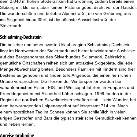
dem 2.048 m hohen Stoderzinken hat Gröbming zudem bereits einen
t
Skiberg mit kleinem, aber feinem Pistenangebot direkt vor der Haustür.
Die wunderschöne und beliebte Alpenstraße, die von Gröbming aus
e
ins Skigebiet hinaufführt, ist die höchste Aussichtsstraße der
Steiermark.
Schladming-Dachstein
Die beliebte und sehenswerte Urlaubsregion Schladming-Dachstein
liegt im Nordwesten der Steiermark und bietet faszinierende Ausblicke
auf das Bergpanorama des Skiverbundes Ski amadé. Zahlreiche,
gemütliche Ortschaften reihen sich um attraktive Skigebiete, die jede
Menge Abwechslung bieten. Besonders Familien mit Kindern sind hier
bestens aufgehoben und finden tolle Angebote, die einen herrlichen
Urlaub versprechen. Die Herzen der Wintersportler werden bei
variantenreichen Pisten, FIS- und Weltcupabfahrten, in Funparks und
Freeridegebieten mit Sicherheit höher schlagen. 1999 fanden in der
Region die nordischen Skiweltmeisterschaften statt – kein Wunder, bei
dem hervorragenden Loipenangebot auf insgesamt 714 km. Nach
einem sportlichen Tag im Schnee können Sie schließlich in vielen
urigen Gasthöfen und Bars die typisch steirische Gemütlichkeit kennen
und lieben lernen.
Anreise Gröbming