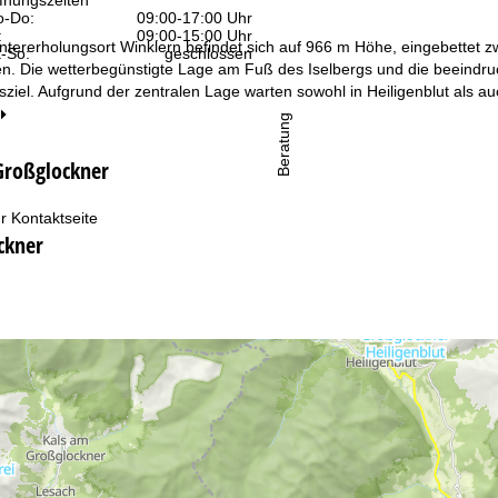
fnungszeiten
-Do:
09:00-17:00 Uhr
:
09:00-15:00 Uhr
Wintererholungsort Winklern befindet sich auf 966 m Höhe, eingebette
-So:
geschlossen
en. Die wetterbegünstigte Lage am Fuß des Iselbergs und die beeindru
sziel. Aufgrund der zentralen Lage warten sowohl in Heiligenblut als a
Beratung
 Großglockner
r Kontaktseite
ckner