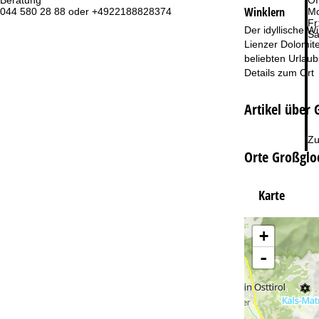
Beratung
Öf
Winklern
044 580 28 88 oder +4922188828374
Mo
Fr
Der idyllische 
Sa
Lienzer Dolomit
beliebten Urlaub
Details zum Ort
Artikel über
Zu
Orte Großglo
Karte
+
-