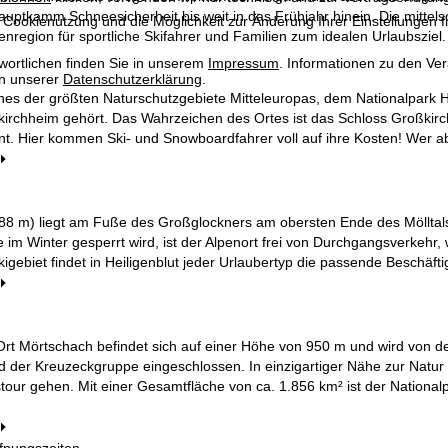
uptkamm Schneesicherheit bis weit in das Frühjahr hinein. Die mitte
 Cookienutzung und die Möglichkeit zur Änderung Ihrer Einstellungen f
nregion für sportliche Skifahrer und Familien zum idealen Urlaubsziel.
wortlichen finden Sie in unserem
Impressum
. Informationen zu den V
in unserer
Datenschutzerklärung
.
ines der größten Naturschutzgebiete Mitteleuropas, dem Nationalpark Ho
rchheim gehört. Das Wahrzeichen des Ortes ist das Schloss Großkirchh
nt. Hier kommen Ski- und Snowboardfahrer voll auf ihre Kosten! Wer a
.288 m) liegt am Fuße des Großglockners am obersten Ende des Mölltal
im Winter gesperrt wird, ist der Alpenort frei von Durchgangsverkehr
igebiet findet in Heiligenblut jeder Urlaubertyp die passende Beschäf
Ort Mörtschach befindet sich auf einer Höhe von 950 m und wird von 
d der Kreuzeckgruppe eingeschlossen. In einzigartiger Nähe zur Natu
tour gehen. Mit einer Gesamtfläche von ca. 1.856 km² ist der Nationa