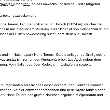
lschweren Abfahrten und das abwechslungsreiche Freizeitangebot
inden Sie in unserer
erarbeitungszwecken und
he Tauern, liegt der idyllische Ort Döllach (1.024 m), welcher zur
eim mit integriertem Museum. Das Skigebiet von Heiligenblut ist nur
bseits der Pisten Abwechslung sucht, dem stehen in Döllach …
s und im Nationalpark Hohe Tauern. Da die anliegende Großglockner-
, was zusätzlich zur ruhigen Atmosphäre beiträgt. Auch neben dem
tigung: Vom Hallenbad über Rodelbahn, Eislaufplatz sowie …
dem imposanten Massiv des Grossglockners, den Lienzer Dolomiten,
r können Sie hier entweder entspannen und neue Kräfte tanken oder
lpark Hohe Tauern das größte Naturschutzgebiet im Alpenraum und