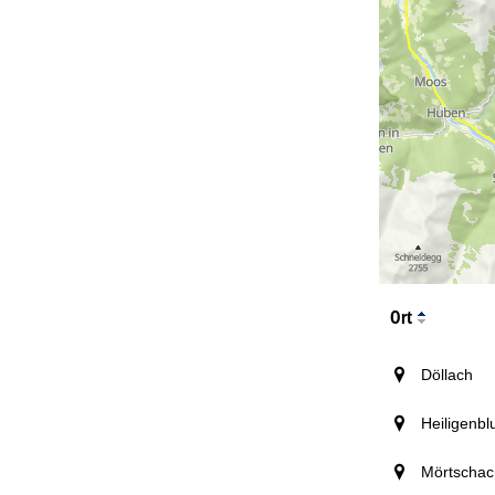
Ort
Döllach
Heiligenbl
Mörtschac