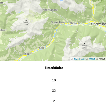
©
Maptoolkit
©
OSM
, © OSM
Unterkünfte
10
32
2