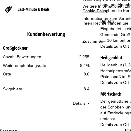
Lage am Alpenha
Weitere Informationen zur
Last-Minute & Deals
t
machen die Ferie
Cookie-Policy
.
Informationen zum Verant
Döllach
s
Ihren Rechten finden Sie 
Eingebettet in e
Kundenbewertung
e
Gemeinde Großki
ca. 10 km entfer
Zustimmen
Details zum Ort
i
Großglockner
Heiligenblut
Anzahl Bewertungen:
2’255
t
Heiligenblut (1
Weiterempfehlungsrate:
92 %
e
Hochalpenstraße 
Orte
8.6
Pistenspaß im Sk
Details zum Ort
Skigebiete
8.4
Mörtschach
Der gemütliche 
Details
der Schober- un
auf Entdeckungs
umfasst …
Details zum Ort