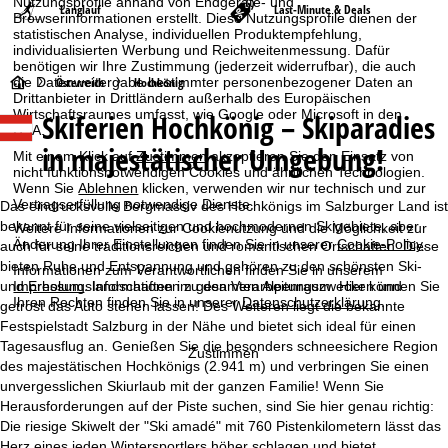
Nutzungsprofile anhand von Endgeräte- und
Langlauf
Last-Minute & Deals
Browserinformationen erstellt. Diese Nutzungsprofile dienen der
statistischen Analyse, individuellen Produktempfehlung,
individualisierten Werbung und Reichweitenmessung. Dafür
benötigen wir Ihre Zustimmung (jederzeit widerrufbar), die auch
S
die Datenweitergabe bestimmter personenbezogener Daten an
Österreich
Hochkönig
Drittanbieter in Drittländern außerhalb des Europäischen
Wirtschaftsraumes umfasst, wie Google oder Microsoft in den
Skiferien Hochkönig – Skiparadies
t
USA.
in majestätischer Umgebung!
Mit einem Klick auf
Zustimmen
akzeptieren Sie den Einsatz von
a
nicht funktionsnotwendigen Cookies und ähnlichen Technologien.
Wenn Sie
Ablehnen
klicken, verwenden wir nur technisch und zur
Vertragserfüllung notwendige Dienste.
r
Das eindrucksvolle Bergmassiv des Hochkönigs im Salzburger Land ist
bekannt für seine vielseitigen und hochmodernen Skigebiete, aber
Weitere Informationen zur Cookienutzung und die Möglichkeit zur
Änderung Ihrer Einstellungen finden Sie in unserer
Cookie-Policy
.
t
auch für seine traditionsreichen und romantischen Ortschaften. Diese
bieten Ruhe und Entspannung und gehören zu den schönsten Ski-
Informationen zum Verantwortlichen finden Sie in unserem
und Erholungslandschaften im gesamten Alpenraum. Hier können Sie
s
Impressum
. Informationen zu den Verarbeitungszwecken und
Ihren Rechten finden Sie in unserer
Datenschutzerklärung
.
getrost das Auto stehen lassen! Des Weiteren liegt die bekannte
Festspielstadt Salzburg in der Nähe und bietet sich ideal für einen
e
Tagesausflug an. Genießen Sie die besonders schneesichere Region
Zustimmen
des majestätischen Hochkönigs (2.941 m) und verbringen Sie einen
i
unvergesslichen Skiurlaub mit der ganzen Familie! Wenn Sie
Herausforderungen auf der Piste suchen, sind Sie hier genau richtig:
t
Die riesige Skiwelt der "Ski amadé" mit 760 Pistenkilometern lässt das
Herz eines jeden Wintersportlers höher schlagen und bietet