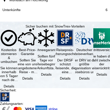
6
Sicher buchen mit SnowTrex-Vorteilen
Kostenlos
Best-Price-
Schneegarantie
Reisepreis-
Deutscher
Reiserücktrittsvers
stornieren
Garantie
Sicherungsschein
Reiseverband
Sollten fünf
Sie haben d
&
Sollten Sie
Tage vor
Der DRSF
Der DRV ist die
Wahl zwisch
umbuchen
eine von uns
Reisebeginn
schützt
größte
der
Sie können
angebotene
(Ankunftstag)
Reisende, die
Organisation von
Reiserücktrit
innerhalb
Reise - mit
aufgrund von
eine
Reisebüros und
Versicheru
Details
Details
von 5 Tagen
gleicher
Schneemangel
Pauschalreise
Reiseveranstaltern
(inklusive 
Details
Details
Details
nach der
Leistung und
…
oder
in …
Buchung
Verfügbarkeit
verbundene
Details
kostenfrei
…
Reiseleistungen
Sicherheit
:
zurücktreten,
…
…
Zahlungsarten
: