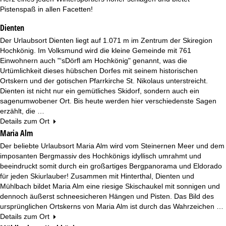
e
Pistenspaß in allen Facetten!
Dienten
Der Urlaubsort Dienten liegt auf 1.071 m im Zentrum der Skiregion
Hochkönig. Im Volksmund wird die kleine Gemeinde mit 761
Einwohnern auch "‘sDörfl am Hochkönig" genannt, was die
Urtümlichkeit dieses hübschen Dorfes mit seinem historischen
Ortskern und der gotischen Pfarrkirche St. Nikolaus unterstreicht.
Dienten ist nicht nur ein gemütliches Skidorf, sondern auch ein
sagenumwobener Ort. Bis heute werden hier verschiedenste Sagen
erzählt, die …
Details zum Ort
Maria Alm
Der beliebte Urlaubsort Maria Alm wird vom Steinernen Meer und dem
imposanten Bergmassiv des Hochkönigs idyllisch umrahmt und
beeindruckt somit durch ein großartiges Bergpanorama und Eldorado
für jeden Skiurlauber! Zusammen mit Hinterthal, Dienten und
Mühlbach bildet Maria Alm eine riesige Skischaukel mit sonnigen und
dennoch äußerst schneesicheren Hängen und Pisten. Das Bild des
ursprünglichen Ortskerns von Maria Alm ist durch das Wahrzeichen …
Details zum Ort