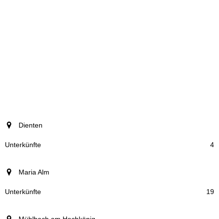
Ort
Dienten
Unterkünfte
4
Maria Alm
19
Mühlbach am Hochkönig