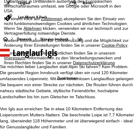
Drittanbieter in Drittländern außerhalb des Europäischen
Langlauf
Wetter
Wirtschaftsraumes umfasst, wie Google oder Microsoft in den
USA.
Last-Minute & Deals
Mit einem Klick auf
Zustimmen
akzeptieren Sie den Einsatz von
nicht funktionsnotwendigen Cookies und ähnlichen Technologien.
Wenn Sie
Ablehnen
klicken, verwenden wir nur technisch und zur
Vertragserfüllung notwendige Dienste.
S
Österreich
Skiregion Innsbruck
Igls
Weitere Informationen zur Cookienutzung und die Möglichkeit zur
Änderung Ihrer Einstellungen finden Sie in unserer
Cookie-Policy
.
Langlauf Igls
t
Informationen zum Verantwortlichen finden Sie in unserem
Impressum
. Informationen zu den Verarbeitungszwecken und
Ihren Rechten finden Sie in unserer
Datenschutzerklärung
.
a
Sie möchten lieber Langlaufen statt Alpin Ski fahren? Kein Problem.
Die gesamte Region Innsbruck verfügt über ein rund 120 Kilometer
r
Zustimmen
umfassendes Loipennetz. Mit dem kostenlosen Langlaufbus gelangen
Sie bequem von einer Strecke zur nächsten. Die Routen führen durch
t
nahezu städtische Gebiete, idyllische Feriendörfer, hochalpine
Landschaften bis hin zum Gletscher im Talschluss.
s
Von Igls aus erreichen Sie in etwa 10 Kilometern Entfernung das
e
Loipenzentrum Mutters-Natters. Die beschneite Loipe ist 7,7 Kilometer
lang, überwindet 118 Höhenmeter und ist überwiegend einfach - ideal
i
für Genusslangläufer und Familien.