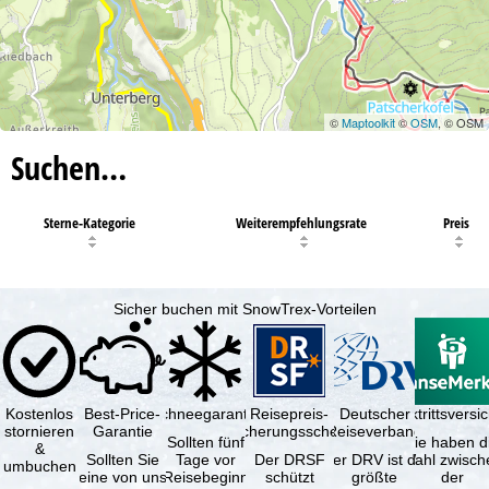
©
Maptoolkit
©
OSM
, © OSM
Suchen…
Sterne-Kategorie
Weiterempfehlungsrate
Preis
Sicher buchen mit SnowTrex-Vorteilen
Kostenlos
Best-Price-
Schneegarantie
Reisepreis-
Deutscher
Reiserücktrittsvers
stornieren
Garantie
Sicherungsschein
Reiseverband
Sollten fünf
Sie haben d
&
Sollten Sie
Tage vor
Der DRSF
Der DRV ist die
Wahl zwisch
umbuchen
eine von uns
Reisebeginn
schützt
größte
der