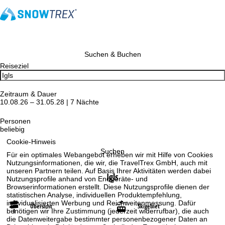
Suchen & Buchen
Reiseziel
Zeitraum & Dauer
10.08.26 – 31.05.28 | 7 Nächte
Personen
beliebig
Cookie-Hinweis
Suchen
Für ein optimales Webangebot erheben wir mit Hilfe von Cookies
Nutzungsinformationen, die wir, die TravelTrex GmbH, auch mit
unseren Partnern teilen. Auf Basis Ihrer Aktivitäten werden dabei
Igls
Nutzungsprofile anhand von Endgeräte- und
Browserinformationen erstellt. Diese Nutzungsprofile dienen der
statistischen Analyse, individuellen Produktempfehlung,
individualisierten Werbung und Reichweitenmessung. Dafür
Übersicht
Skigebiet
benötigen wir Ihre Zustimmung (jederzeit widerrufbar), die auch
die Datenweitergabe bestimmter personenbezogener Daten an