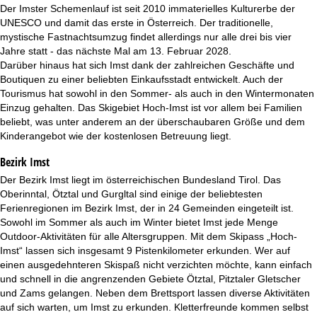
t
Der Imster Schemenlauf ist seit 2010 immaterielles Kulturerbe der
UNESCO und damit das erste in Österreich. Der traditionelle,
e
mystische Fastnachtsumzug findet allerdings nur alle drei bis vier
Jahre statt - das nächste Mal am 13. Februar 2028.
Darüber hinaus hat sich Imst dank der zahlreichen Geschäfte und
Boutiquen zu einer beliebten Einkaufsstadt entwickelt. Auch der
Tourismus hat sowohl in den Sommer- als auch in den Wintermonaten
Einzug gehalten. Das Skigebiet Hoch-Imst ist vor allem bei Familien
beliebt, was unter anderem an der überschaubaren Größe und dem
Kinderangebot wie der kostenlosen Betreuung liegt.
Bezirk Imst
Der Bezirk Imst liegt im österreichischen Bundesland Tirol. Das
Oberinntal, Ötztal und Gurgltal sind einige der beliebtesten
Ferienregionen im Bezirk Imst, der in 24 Gemeinden eingeteilt ist.
Sowohl im Sommer als auch im Winter bietet Imst jede Menge
Outdoor-Aktivitäten für alle Altersgruppen. Mit dem Skipass „Hoch-
Imst“ lassen sich insgesamt 9 Pistenkilometer erkunden. Wer auf
einen ausgedehnteren Skispaß nicht verzichten möchte, kann einfach
und schnell in die angrenzenden Gebiete Ötztal, Pitztaler Gletscher
und Zams gelangen. Neben dem Brettsport lassen diverse Aktivitäten
auf sich warten, um Imst zu erkunden. Kletterfreunde kommen selbst