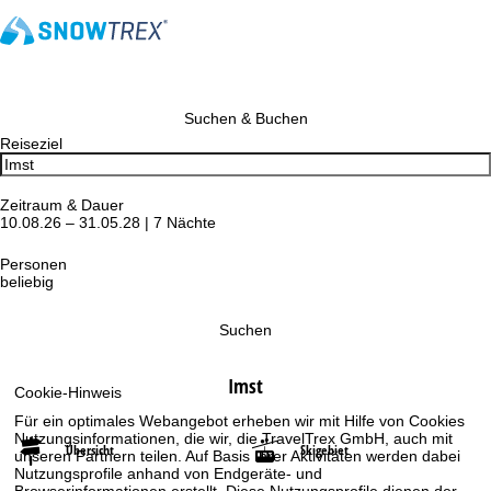
Suchen & Buchen
Reiseziel
Zeitraum & Dauer
10.08.26 – 31.05.28 | 7 Nächte
Personen
beliebig
Suchen
Imst
Cookie-Hinweis
Für ein optimales Webangebot erheben wir mit Hilfe von Cookies
Nutzungsinformationen, die wir, die TravelTrex GmbH, auch mit
Übersicht
Skigebiet
unseren Partnern teilen. Auf Basis Ihrer Aktivitäten werden dabei
Nutzungsprofile anhand von Endgeräte- und
Browserinformationen erstellt. Diese Nutzungsprofile dienen der