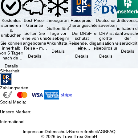
Kostenlos
Best-Price-
Schneegarantie
Reisepreis-
Deutscher
Reiserücktrittsvers
stornieren
Garantie
Sicherungsschein
Reiseverband
Sollten fünf
Sie haben d
&
Sollten Sie
Tage vor
Der DRSF
Der DRV ist die
Wahl zwisch
umbuchen
eine von uns
Reisebeginn
schützt
größte
der
Sie können
angebotene
(Ankunftstag)
Reisende, die
Organisation von
Reiserücktrit
innerhalb
Reise - mit
aufgrund von
eine
Reisebüros und
Versicheru
Details
Details
von 5 Tagen
gleicher
Schneemangel
Pauschalreise
Reiseveranstaltern
(inklusive 
Details
Details
Details
nach der
Leistung und
…
oder
in …
Buchung
Verfügbarkeit
verbundene
Details
kostenfrei
…
Reiseleistungen
Sicherheit
:
zurücktreten,
…
…
Zahlungsarten
:
Social Media
:
Unsere Marken
:
International
:
Impressum
Datenschutz
Barrierefreiheit
AGB
FAQ
© 2026 by TravelTrex GmbH