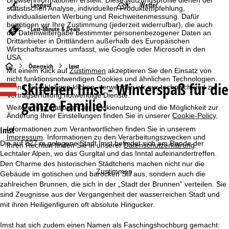
Langlauf
Wetter
statistischen Analyse, individuellen Produktempfehlung,
individualisierten Werbung und Reichweitenmessung. Dafür
benötigen wir Ihre Zustimmung (jederzeit widerrufbar), die auch
Last-Minute & Deals
die Datenweitergabe bestimmter personenbezogener Daten an
Drittanbieter in Drittländern außerhalb des Europäischen
Wirtschaftsraumes umfasst, wie Google oder Microsoft in den
USA.
S
Österreich
Imst
Mit einem Klick auf
Zustimmen
akzeptieren Sie den Einsatz von
nicht funktionsnotwendigen Cookies und ähnlichen Technologien.
Skiferien
Imst - Winterspaß für die
t
Wenn Sie
Ablehnen
klicken, verwenden wir nur technisch und zur
Vertragserfüllung notwendige Dienste.
ganze Familie!
a
Weitere Informationen zur Cookienutzung und die Möglichkeit zur
Änderung Ihrer Einstellungen finden Sie in unserer
Cookie-Policy
.
r
Imst
Informationen zum Verantwortlichen finden Sie in unserem
Impressum
. Informationen zu den Verarbeitungszwecken und
Die auf 827 m gelegene Stadt Imst befindet sich am Rande der
Ihren Rechten finden Sie in unserer
Datenschutzerklärung
.
t
Lechtaler Alpen, wo das Gurgltal und das Inntal aufeinandertreffen.
Den Charme des historischen Städtchens machen nicht nur die
s
Zustimmen
Gebäude im gotischen und barocken Stil aus, sondern auch die
zahlreichen Brunnen, die sich in der „Stadt der Brunnen” verteilen. Sie
e
sind Zeugnisse aus der Vergangenheit der wasserreichen Stadt und
mit ihren Heiligenfiguren oft absolute Hingucker.
i
Imst hat sich zudem einen Namen als Faschingshochburg gemacht: