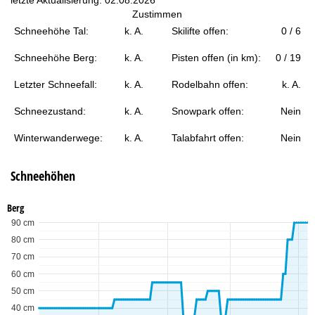
t
Zustimmen
Schneehöhe Tal:
k. A.
Skilifte offen:
0 / 6
e
Schneehöhe Berg:
k. A.
Pisten offen (in km):
0 / 19
Letzter Schneefall:
k. A.
Rodelbahn offen:
k. A.
Schneezustand:
k. A.
Snowpark offen:
Nein
Winterwanderwege:
k. A.
Talabfahrt offen:
Nein
Schneehöhen
Berg
90 cm
80 cm
70 cm
60 cm
50 cm
40 cm