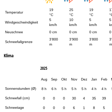
19
25
19
1
Temperatur
°C
°C
°C
°
5
10
5
5
Windgeschwindigkeit
km/h
km/h
km/h
k
Neuschnee
0 cm
0 cm
0 cm
0
3’800
3’900
3’800
3
Schneefallgrenze
m
m
m
Klima
2025
Aug
Sep
Okt
Nov
Dez
Jan
Feb
Sonnenstunden (Ø)
8 h
6 h
5 h
5 h
5 h
4 h
4 h
Schneefall (cm)
0
0
0
30
4
35
39
Schneetage
0
0
0
6
1
8
5