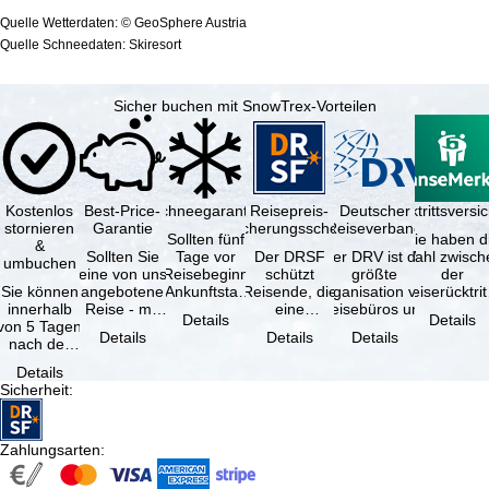
Quelle Wetterdaten: © GeoSphere Austria
Quelle Schneedaten: Skiresort
Sicher buchen mit SnowTrex-Vorteilen
Kostenlos
Best-Price-
Schneegarantie
Reisepreis-
Deutscher
Reiserücktrittsvers
stornieren
Garantie
Sicherungsschein
Reiseverband
Sollten fünf
Sie haben d
&
Sollten Sie
Tage vor
Der DRSF
Der DRV ist die
Wahl zwisch
umbuchen
eine von uns
Reisebeginn
schützt
größte
der
Sie können
angebotene
(Ankunftstag)
Reisende, die
Organisation von
Reiserücktrit
innerhalb
Reise - mit
aufgrund von
eine
Reisebüros und
Versicheru
Details
Details
von 5 Tagen
gleicher
Schneemangel
Pauschalreise
Reiseveranstaltern
(inklusive 
Details
Details
Details
nach der
Leistung und
…
oder
in …
Buchung
Verfügbarkeit
verbundene
Details
kostenfrei
…
Reiseleistungen
Sicherheit
:
zurücktreten,
…
…
Zahlungsarten
: