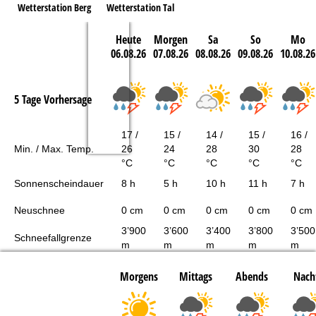
Wetterstation Berg
Wetterstation Tal
Heute
Morgen
Sa
So
Mo
06.08.26
07.08.26
08.08.26
09.08.26
10.08.26
5 Tage Vorhersage
17 /
15 /
14 /
15 /
16 /
Min. / Max. Temp.
26
24
28
30
28
°C
°C
°C
°C
°C
Sonnenscheindauer
8 h
5 h
10 h
11 h
7 h
Neuschnee
0 cm
0 cm
0 cm
0 cm
0 cm
3’900
3’600
3’400
3’800
3’500
Schneefallgrenze
m
m
m
m
m
Morgens
Mittags
Abends
Nach