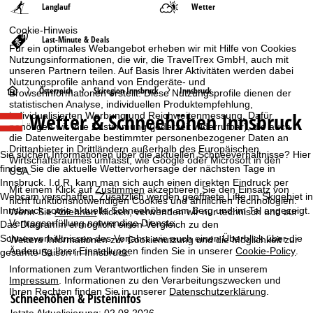
Langlauf
Wetter
Cookie-Hinweis
Last-Minute & Deals
Für ein optimales Webangebot erheben wir mit Hilfe von Cookies
Nutzungsinformationen, die wir, die TravelTrex GmbH, auch mit
unseren Partnern teilen. Auf Basis Ihrer Aktivitäten werden dabei
Nutzungsprofile anhand von Endgeräte- und
S
Österreich
Skiregion Innsbruck
Innsbruck
Browserinformationen erstellt. Diese Nutzungsprofile dienen der
statistischen Analyse, individuellen Produktempfehlung,
Wetter & Schneehöhen Innsbruck
individualisierten Werbung und Reichweitenmessung. Dafür
t
benötigen wir Ihre Zustimmung (jederzeit widerrufbar), die auch
die Datenweitergabe bestimmter personenbezogener Daten an
a
Drittanbieter in Drittländern außerhalb des Europäischen
Sie suchen Informationen über die aktuellen Schneeverhältnisse? Hier
Wirtschaftsraumes umfasst, wie Google oder Microsoft in den
finden Sie die aktuelle Wettervorhersage der nächsten Tage in
USA.
r
Innsbruck. I.d.R. kann man sich auch einen direkten Eindruck per
Mit einem Klick auf
Zustimmen
akzeptieren Sie den Einsatz von
Webcam verschaffen. Zusätzlich werden geöffnete Lifte im Skigebiet in
nicht funktionsnotwendigen Cookies und ähnlichen Technologien.
t
Innsbruck sowie aktuelle Schneehöhen am Berg und im Tal angezeigt.
Wenn Sie
Ablehnen
klicken, verwenden wir nur technisch und zur
Vertragserfüllung notwendige Dienste.
Das Diagramm ermöglicht einen Vergleich zu den
s
Schneeverhältnissen des Vorjahrs wie auch einen Überblick über die
Weitere Informationen zur Cookienutzung und die Möglichkeit zur
Änderung Ihrer Einstellungen finden Sie in unserer
Cookie-Policy
.
gesamte Saison in Innsbruck.
e
Informationen zum Verantwortlichen finden Sie in unserem
Impressum
. Informationen zu den Verarbeitungszwecken und
i
Ihren Rechten finden Sie in unserer
Datenschutzerklärung
.
Schneehöhen & Pisteninfos
letzte Aktualisierung: 02.08.2026