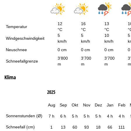
12
16
13
1
Temperatur
°C
°C
°C
°
5
5
10
5
Windgeschwindigkeit
km/h
km/h
km/h
k
Neuschnee
0 cm
0 cm
0 cm
0
3’800
3’700
3’700
3
Schneefallgrenze
m
m
m
Klima
2025
Aug
Sep
Okt
Nov
Dez
Jan
Feb
Sonnenstunden (Ø)
7 h
6 h
5 h
5 h
5 h
4 h
4 h
Schneefall (cm)
1
13
60
93
18
66
111