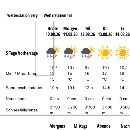
Wetterstation Berg
Wetterstation Tal
Heute
Morgen
Mi
Do
Fr
10.08.26
11.08.26
12.08.26
13.08.26
14.08.26
5 Tage Vorhersage
10 /
10 /
9 /
10 /
10 /
Min. / Max. Temp.
18
15
16
17
18
°C
°C
°C
°C
°C
Sonnenscheindauer
10 h
10 h
12 h
14 h
14 h
Neuschnee
0 cm
0 cm
0 cm
0 cm
0 cm
3’700
3’700
3’700
3’400
3’500
Schneefallgrenze
m
m
m
m
m
Morgens
Mittags
Abends
Nach