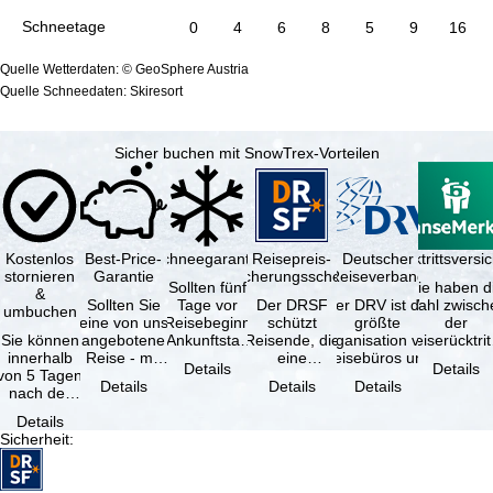
Schneetage
0
4
6
8
5
9
16
Quelle Wetterdaten: © GeoSphere Austria
Quelle Schneedaten: Skiresort
Sicher buchen mit SnowTrex-Vorteilen
Kostenlos
Best-Price-
Schneegarantie
Reisepreis-
Deutscher
Reiserücktrittsvers
stornieren
Garantie
Sicherungsschein
Reiseverband
Sollten fünf
Sie haben d
&
Sollten Sie
Tage vor
Der DRSF
Der DRV ist die
Wahl zwisch
umbuchen
eine von uns
Reisebeginn
schützt
größte
der
Sie können
angebotene
(Ankunftstag)
Reisende, die
Organisation von
Reiserücktrit
innerhalb
Reise - mit
aufgrund von
eine
Reisebüros und
Versicheru
Details
Details
von 5 Tagen
gleicher
Schneemangel
Pauschalreise
Reiseveranstaltern
(inklusive 
Details
Details
Details
nach der
Leistung und
…
oder
in …
Buchung
Verfügbarkeit
verbundene
Details
kostenfrei
…
Reiseleistungen
Sicherheit
:
zurücktreten,
…
…