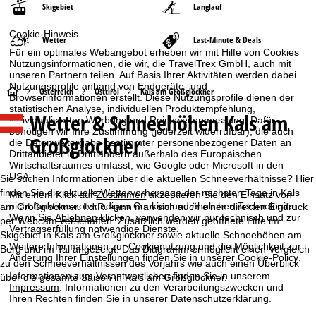
Skigebiet
Langlauf
Cookie-Hinweis
Wetter
Last-Minute & Deals
Für ein optimales Webangebot erheben wir mit Hilfe von Cookies
Nutzungsinformationen, die wir, die TravelTrex GmbH, auch mit
unseren Partnern teilen. Auf Basis Ihrer Aktivitäten werden dabei
Nutzungsprofile anhand von Endgeräte- und
S
Österreich
Osttirol
Kals am Großglockner
Browserinformationen erstellt. Diese Nutzungsprofile dienen der
statistischen Analyse, individuellen Produktempfehlung,
Wetter & Schneehöhen Kals am
t
individualisierten Werbung und Reichweitenmessung. Dafür
benötigen wir Ihre Zustimmung (jederzeit widerrufbar), die auch
Großglockner
die Datenweitergabe bestimmter personenbezogener Daten an
a
Drittanbieter in Drittländern außerhalb des Europäischen
Wirtschaftsraumes umfasst, wie Google oder Microsoft in den
USA.
r
Sie suchen Informationen über die aktuellen Schneeverhältnisse? Hier
finden Sie die aktuelle Wettervorhersage der nächsten Tage in Kals
Mit einem Klick auf
Zustimmen
akzeptieren Sie den Einsatz von
t
nicht funktionsnotwendigen Cookies und ähnlichen Technologien.
am Großglockner. I.d.R. kann man sich auch einen direkten Eindruck
Wenn Sie
Ablehnen
klicken, verwenden wir nur technisch und zur
per Webcam verschaffen. Zusätzlich werden geöffnete Lifte im
Vertragserfüllung notwendige Dienste.
Skigebiet in Kals am Großglockner sowie aktuelle Schneehöhen am
s
Weitere Informationen zur Cookienutzung und die Möglichkeit zur
Berg und im Tal angezeigt. Das Diagramm ermöglicht einen Vergleich
Änderung Ihrer Einstellungen finden Sie in unserer
Cookie-Policy
.
zu den Schneeverhältnissen des Vorjahrs wie auch einen Überblick
e
Informationen zum Verantwortlichen finden Sie in unserem
über die gesamte Saison in Kals am Großglockner.
Impressum
. Informationen zu den Verarbeitungszwecken und
i
Ihren Rechten finden Sie in unserer
Datenschutzerklärung
.