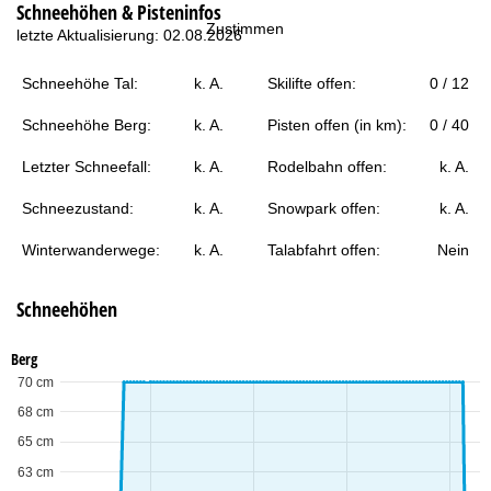
Schneehöhen & Pisteninfos
t
Zustimmen
letzte Aktualisierung: 02.08.2026
e
Schneehöhe Tal:
k. A.
Skilifte offen:
0 / 12
Schneehöhe Berg:
k. A.
Pisten offen (in km):
0 / 40
Letzter Schneefall:
k. A.
Rodelbahn offen:
k. A.
Schneezustand:
k. A.
Snowpark offen:
k. A.
Winterwanderwege:
k. A.
Talabfahrt offen:
Nein
Schneehöhen
Berg
70 cm
68 cm
65 cm
63 cm