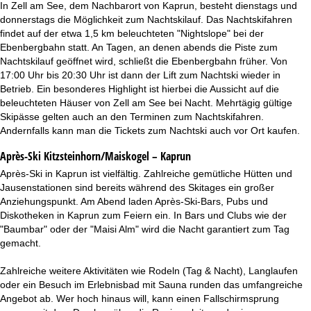
In Zell am See, dem Nachbarort von Kaprun, besteht dienstags und
donnerstags die Möglichkeit zum Nachtskilauf. Das Nachtskifahren
findet auf der etwa 1,5 km beleuchteten "Nightslope" bei der
Ebenbergbahn statt. An Tagen, an denen abends die Piste zum
Nachtskilauf geöffnet wird, schließt die Ebenbergbahn früher. Von
17:00 Uhr bis 20:30 Uhr ist dann der Lift zum Nachtski wieder in
Betrieb. Ein besonderes Highlight ist hierbei die Aussicht auf die
beleuchteten Häuser von Zell am See bei Nacht. Mehrtägig gültige
Skipässe gelten auch an den Terminen zum Nachtskifahren.
Andernfalls kann man die Tickets zum Nachtski auch vor Ort kaufen.
Après-Ski Kitzsteinhorn/Maiskogel – Kaprun
Après-Ski in Kaprun ist vielfältig. Zahlreiche gemütliche Hütten und
Jausenstationen sind bereits während des Skitages ein großer
Anziehungspunkt. Am Abend laden Après-Ski-Bars, Pubs und
Diskotheken in Kaprun zum Feiern ein. In Bars und Clubs wie der
"Baumbar" oder der "Maisi Alm" wird die Nacht garantiert zum Tag
gemacht.
Zahlreiche weitere Aktivitäten wie Rodeln (Tag & Nacht), Langlaufen
oder ein Besuch im Erlebnisbad mit Sauna runden das umfangreiche
Angebot ab. Wer hoch hinaus will, kann einen Fallschirmsprung