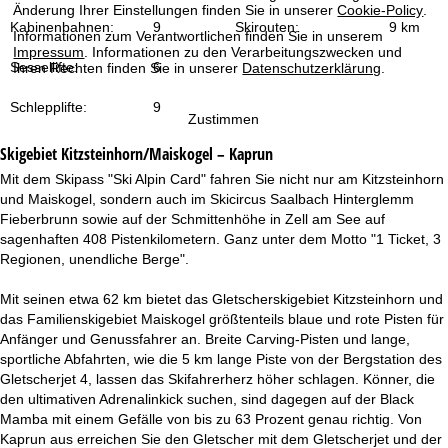
t
Änderung Ihrer Einstellungen finden Sie in unserer
Cookie-Policy
.
Kabinenbahnen:
9
Skirouten:
9 km
Informationen zum Verantwortlichen finden Sie in unserem
e
Impressum
. Informationen zu den Verarbeitungszwecken und
Sessellifte:
6
Ihren Rechten finden Sie in unserer
Datenschutzerklärung
.
Schlepplifte:
9
Zustimmen
Skigebiet
Kitzsteinhorn/Maiskogel – Kaprun
Mit dem Skipass "Ski Alpin Card" fahren Sie nicht nur am Kitzsteinhorn
und Maiskogel, sondern auch im Skicircus Saalbach Hinterglemm
Fieberbrunn sowie auf der Schmittenhöhe in Zell am See auf
sagenhaften 408 Pistenkilometern. Ganz unter dem Motto "1 Ticket, 3
Regionen, unendliche Berge".
Mit seinen etwa 62 km bietet das Gletscherskigebiet Kitzsteinhorn und
das Familienskigebiet Maiskogel größtenteils blaue und rote Pisten für
Anfänger und Genussfahrer an. Breite Carving-Pisten und lange,
sportliche Abfahrten, wie die 5 km lange Piste von der Bergstation des
Gletscherjet 4, lassen das Skifahrerherz höher schlagen. Könner, die
den ultimativen Adrenalinkick suchen, sind dagegen auf der Black
Mamba mit einem Gefälle von bis zu 63 Prozent genau richtig. Von
Kaprun aus erreichen Sie den Gletscher mit dem Gletscherjet und der