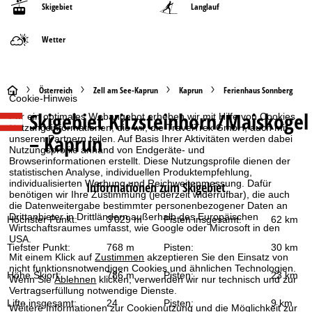
Skigebiet
Langlauf
Wetter
S
Österreich
Zell am See-Kaprun
Kaprun
Ferienhaus Sonnberg
Cookie-Hinweis
Skigebiet
Kitzsteinhorn/Maiskogel
Für ein optimales Webangebot erheben wir mit Hilfe von Cookies
t
Nutzungsinformationen, die wir, die TravelTrex GmbH, auch mit
– Kaprun
unseren Partnern teilen. Auf Basis Ihrer Aktivitäten werden dabei
a
Nutzungsprofile anhand von Endgeräte- und
Browserinformationen erstellt. Diese Nutzungsprofile dienen der
statistischen Analyse, individuellen Produktempfehlung,
r
individualisierten Werbung und Reichweitenmessung. Dafür
Informationen zum Skigebiet
benötigen wir Ihre Zustimmung (jederzeit widerrufbar), die auch
t
die Datenweitergabe bestimmter personenbezogener Daten an
Drittanbieter in Drittländern außerhalb des Europäischen
Höchster Punkt:
3’029 m
Pisten insgesamt:
62 km
Wirtschaftsraumes umfasst, wie Google oder Microsoft in den
s
USA.
Tiefster Punkt:
768 m
Pisten:
30 km
Mit einem Klick auf
Zustimmen
akzeptieren Sie den Einsatz von
e
nicht funktionsnotwendigen Cookies und ähnlichen Technologien.
Höhe Skiort:
786 m
Pisten:
23 km
Wenn Sie
Ablehnen
klicken, verwenden wir nur technisch und zur
i
Vertragserfüllung notwendige Dienste.
Lifte insgesamt:
24
Pisten:
9 km
Weitere Informationen zur Cookienutzung und die Möglichkeit zur