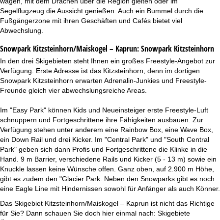
wagen, mit dem Drachen über die Region gleiten oder im
Segelflugzeug die Aussicht genießen. Auch ein Bummel durch die
Fußgängerzone mit ihren Geschäften und Cafés bietet viel
Abwechslung.
Snowpark Kitzsteinhorn/Maiskogel – Kaprun:
Snowpark Kitzsteinhorn
In den drei Skigebieten steht Ihnen ein großes Freestyle-Angebot zur
Verfügung. Erste Adresse ist das Kitzsteinhorn, denn im dortigen
Snowpark Kitzsteinhorn erwarten Adrenalin-Junkies und Freestyle-
Freunde gleich vier abwechslungsreiche Areas.
Im "Easy Park" können Kids und Neueinsteiger erste Freestyle-Luft
schnuppern und Fortgeschrittene ihre Fähigkeiten ausbauen. Zur
Verfügung stehen unter anderem eine Rainbow Box, eine Wave Box,
ein Down Rail und drei Kicker. Im "Central Park" und "South Central
Park" geben sich dann Profis und Fortgeschrittene die Klinke in die
Hand. 9 m Barrier, verschiedene Rails und Kicker (5 - 13 m) sowie ein
Knuckle lassen keine Wünsche offen. Ganz oben, auf 2.900 m Höhe,
gibt es zudem den "Glacier Park. Neben den Snowparks gibt es noch
eine Eagle Line mit Hindernissen sowohl für Anfänger als auch Könner.
Das Skigebiet Kitzsteinhorn/Maiskogel – Kaprun ist nicht das Richtige
für Sie? Dann schauen Sie doch hier einmal nach:
Skigebiete