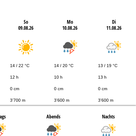
So
Mo
Di
09.08.26
10.08.26
11.08.26
14 / 22 °C
14 / 20 °C
13 / 19 °C
12 h
10 h
13 h
0 cm
0 cm
0 cm
3’700 m
3’600 m
3’600 m
ags
Abends
Nachts