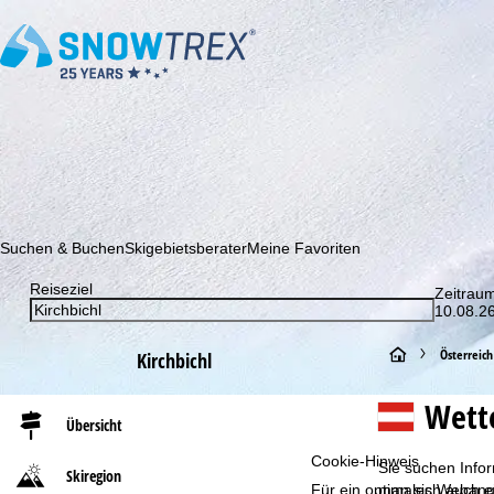
Abonnieren Sie unseren Newsletter und erfahren Sie als Erster 
Suchen & Buchen
Skigebietsberater
Meine Favoriten
Reiseziel
Zeitrau
10.08.26
S
Österreich
Kirchbichl
t
Wette
Übersicht
a
Cookie-Hinweis
Sie suchen Infor
Skiregion
r
Für ein optimales Webange
man sich auch ei