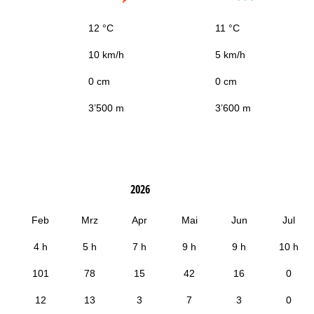
12 °C
11 °C
10 km/h
5 km/h
0 cm
0 cm
3’500 m
3’600 m
2026
Feb
Mrz
Apr
Mai
Jun
Jul
4 h
5 h
7 h
9 h
9 h
10 h
101
78
15
42
16
0
12
13
3
7
3
0