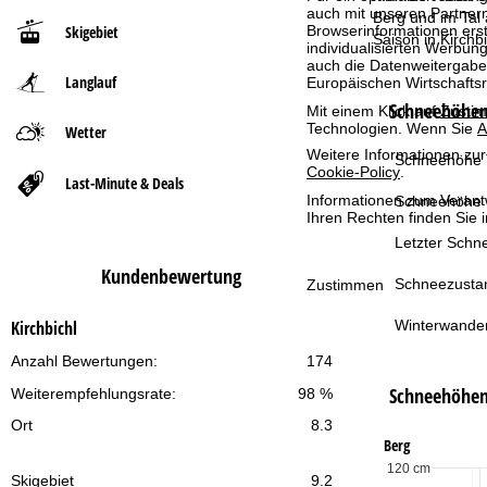
auch mit unseren Partnern
Berg und im Tal
Browserinformationen erste
Skigebiet
t
Saison in Kirchbi
individualisierten Werbun
auch die Datenweitergabe
Langlauf
Europäischen Wirtschafts
s
Schneehöhen 
Mit einem Klick auf
Zusti
Technologien. Wenn Sie
A
e
Wetter
Weitere Informationen zur
Schneehöhe T
Cookie-Policy
.
i
Last-Minute & Deals
Informationen zum Verant
Schneehöhe 
t
Ihren Rechten finden Sie 
Letzter Schne
e
Kundenbewertung
Schneezusta
Zustimmen
Winterwande
Kirchbichl
Anzahl Bewertungen:
174
Schneehöhe
Weiterempfehlungsrate:
98 %
Ort
8.3
Berg
120 cm
Skigebiet
9.2