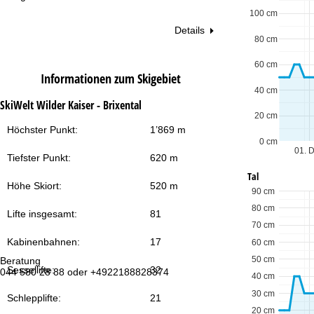
100 cm
Details
80 cm
60 cm
Informationen zum Skigebiet
40 cm
SkiWelt Wilder Kaiser - Brixental
20 cm
Höchster Punkt:
1’869 m
0 cm
01. 
Tiefster Punkt:
620 m
Tal
Höhe Skiort:
520 m
90 cm
80 cm
Lifte insgesamt:
81
70 cm
Kabinenbahnen:
17
60 cm
50 cm
Beratung
Öf
Sessellifte:
32
044 580 28 88 oder +4922188828374
Mo
40 cm
Fr
30 cm
Sa
Schlepplifte:
21
20 cm