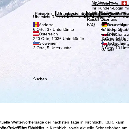
Bitte
My SnowTrex
My SnowTrex
Anmelden
Ihr Kunden-Login mit
Informationen rund 
Die neuesten Beiträge aus unserem Ma
Reiseinfos
Über uns
Reiseziele
Urlaubswelten
Infos
Unternehmen
Übersicht Reiseziele
Österreich
Frankreich
Deutschla
Reisen.
Reiseinfos
Über uns
FAQ
Stellenanzeige
Andorra
Deutschlan
Partnerprogra
6 Orte, 37 Unterkünfte
57 Orte, 136 U
Österreich
Polen
Freundschafts
220 Orte, 1’036 Unterkünfte
3 Orte, 14 Unt
Geschenkgutsc
Slowenien
Tschechien
Newsletter An
2 Orte, 5 Unterkünfte
6 Orte, 10 Unt
Kontakt
Suchen
tuelle Wettervorhersage der nächsten Tage in Kirchbichl. I.d.R. kann
, die TravelTrex GmbH,
fnete Lifte im Skigebiet in Kirchbichl sowie aktuelle Schneehöhen am