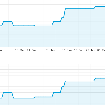
Dec
14. Dec
21. Dec
01. Jan
11. Jan
18. Jan
25. Jan
01. F
fnungszeiten
-Do:
09:00-17:00 Uhr
:
09:00-15:00 Uhr
-So:
geschlossen