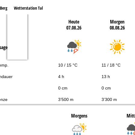
 Berg
Wetterstation Tal
Heute
Morgen
07.08.26
08.08.26
sage
Temp.
10 / 15 °C
11 / 18 °C
ndauer
4 h
13 h
0 cm
0 cm
enze
3’500 m
3’300 m
Morgens
Mitt