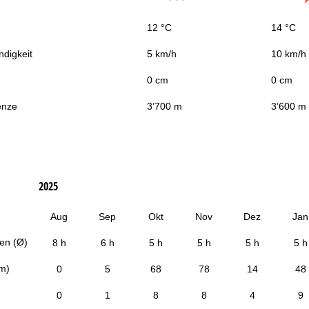
12 °C
14 °C
digkeit
5 km/h
10 km/h
0 cm
0 cm
enze
3’700 m
3’600 m
2025
Aug
Sep
Okt
Nov
Dez
Jan
en (Ø)
8 h
6 h
5 h
5 h
5 h
5 h
cm)
0
5
68
78
14
48
0
1
8
8
4
9