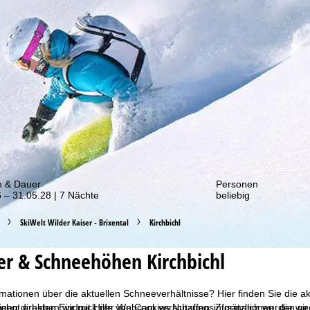
von unseren Rabatt-Aktionen!
m & Dauer
Personen
 – 31.05.28 | 7 Nächte
beliebig
SkiWelt Wilder Kaiser - Brixental
Kirchbichl
r & Schneehöhen Kirchbichl
mationen über die aktuellen Schneeverhältnisse? Hier finden Sie die ak
bot erheben wir mit Hilfe von Cookies Nutzungsinformationen, die wir
nen direkten Eindruck per Webcam verschaffen. Zusätzlich werden geöf