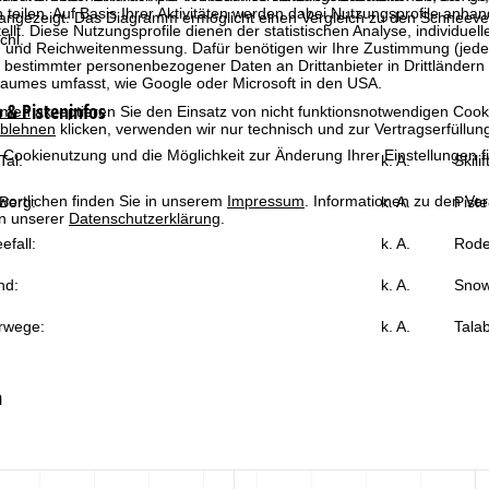
 teilen. Auf Basis Ihrer Aktivitäten werden dabei Nutzungsprofile anh
 angezeigt. Das Diagramm ermöglicht einen Vergleich zu den Schneever
llt. Diese Nutzungsprofile dienen der statistischen Analyse, individue
chl.
g und Reichweitenmessung. Dafür benötigen wir Ihre Zustimmung (jederz
 bestimmter personenbezogener Daten an Drittanbieter in Drittländern
raumes umfasst, wie Google oder Microsoft in den USA.
& Pisteninfos
mmen
akzeptieren Sie den Einsatz von nicht funktionsnotwendigen Cook
blehnen
klicken, verwenden wir nur technisch und zur Vertragserfüllun
 Cookienutzung und die Möglichkeit zur Änderung Ihrer Einstellungen f
al:
k. A.
Skili
wortlichen finden Sie in unserem
Impressum
. Informationen zu den V
Berg:
k. A.
Piste
in unserer
Datenschutzerklärung
.
efall:
k. A.
Rode
nd:
k. A.
Snow
rwege:
k. A.
Talab
n