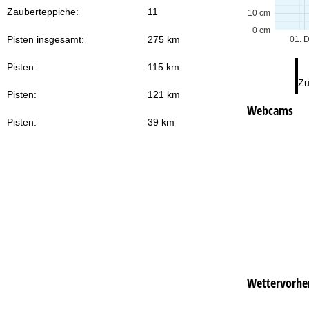
Zauberteppiche:
11
10 cm
0 cm
Pisten insgesamt:
275 km
01. 
Pisten:
115 km
Zu
Pisten:
121 km
Webcams
Pisten:
39 km
Wettervorhe