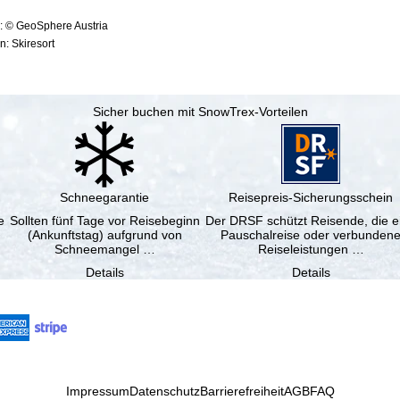
: © GeoSphere Austria
: Skiresort
Sicher buchen mit SnowTrex-Vorteilen
Schneegarantie
Reisepreis-Sicherungsschein
e
Sollten fünf Tage vor Reisebeginn
Der DRSF schützt Reisende, die e
(Ankunftstag) aufgrund von
Pauschalreise oder verbunden
Schneemangel …
Reiseleistungen …
Details
Details
Impressum
Datenschutz
Barrierefreiheit
AGB
FAQ