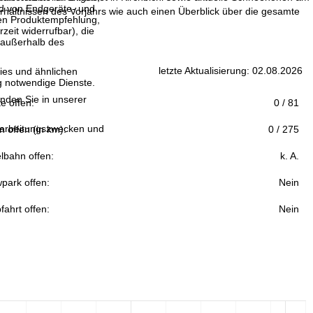
and von Endgeräte- und
hältnissen des Vorjahrs wie auch einen Überblick über die gesamte
llen Produktempfehlung,
eit widerrufbar), die
 außerhalb des
letzte Aktualisierung: 02.08.2026
ies und ähnlichen
g notwendige Dienste.
inden Sie in unserer
fte offen:
0 / 81
erarbeitungszwecken und
n offen (in km):
0 / 275
lbahn offen:
k. A.
park offen:
Nein
fahrt offen:
Nein