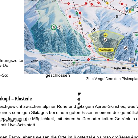
fnungszeiten
-Do:
09:00-17:00 Uhr
:
09:00-15:00 Uhr
-So:
geschlossen
Zum Vergrößern den Pistenplan
Beratung
kopf – Klösterle
eichgewicht zwischen alpiner Ruhe und fetzigem Après-Ski ist es, was 
ines sonnigen Skitages bei einem guten Essen in einem der gemütliche
es dagegen die Möglichkeit, mit einem heißen oder kalten Getränk in 
r Kontaktseite
mit Live-Acts statt.
egen Party-Lebens weisen die Orte im Klostertal ein umso größeres Ange