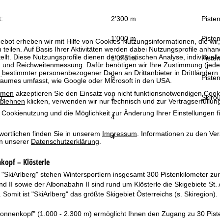
:
2’300 m
Piste
1’000 m
Pisten
bot erheben wir mit Hilfe von Cookies Nutzungsinformationen, die wir
 teilen. Auf Basis Ihrer Aktivitäten werden dabei Nutzungsprofile anh
llt. Diese Nutzungsprofile dienen der statistischen Analyse, individue
1’075 m
Pisten
g und Reichweitenmessung. Dafür benötigen wir Ihre Zustimmung (jederz
 bestimmter personenbezogener Daten an Drittanbieter in Drittländern
:
9
Pisten
raumes umfasst, wie Google oder Microsoft in den USA.
mmen
akzeptieren Sie den Einsatz von nicht funktionsnotwendigen Cook
n:
1
Skiro
blehnen
klicken, verwenden wir nur technisch und zur Vertragserfüllun
 Cookienutzung und die Möglichkeit zur Änderung Ihrer Einstellungen f
4
wortlichen finden Sie in unserem
Impressum
. Informationen zu den V
4
in unserer
Datenschutzerklärung
.
kopf – Klösterle
"SkiArlberg" stehen Wintersportlern insgesamt 300 Pistenkilometer zu
und II sowie der Albonabahn II sind rund um Klösterle die Skigebiete S
 Somit ist "SkiArlberg" das größte Skigebiet Österreichs (s. Skiregion).
onnenkopf" (1.000 - 2.300 m) ermöglicht Ihnen den Zugang zu 30 Pisten