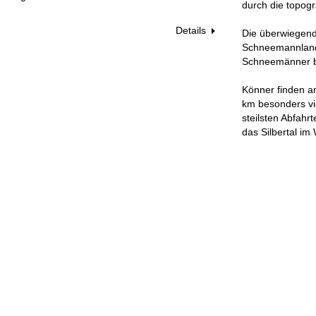
durch die topog
Details
Die überwiegend 
Schneemannland 
Schneemänner 
Könner finden am
km besonders vie
steilsten Abfahr
das Silbertal im