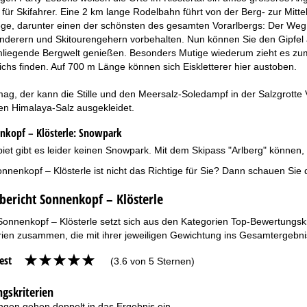
 für Skifahrer. Eine 2 km lange Rodelbahn führt von der Berg- zur Mitt
e, darunter einen der schönsten des gesamten Vorarlbergs: Der Weg 
erern und Skitourengehern vorbehalten. Nun können Sie den Gipfel a
umliegende Bergwelt genießen. Besonders Mutige wiederum zieht es zum
ichs finden. Auf 700 m Länge können sich Eiskletterer hier austoben.
ag, der kann die Stille und den Meersalz-Soledampf in der Salzgrotte 
en Himalaya-Salz ausgekleidet.
kopf – Klösterle:
Snowpark
iet gibt es leider keinen Snowpark. Mit dem Skipass "Arlberg" können,
nnenkopf – Klösterle ist nicht das Richtige für Sie? Dann schauen Sie
bericht Sonnenkopf – Klösterle
Sonnenkopf – Klösterle setzt sich aus den Kategorien Top-Bewertungskr
ien zusammen, die mit ihrer jeweiligen Gewichtung ins Gesamtergebnis
est
(3.6 von 5 Sternen)
gskriterien
gen gehen doppelt in das Ergebnis ein.