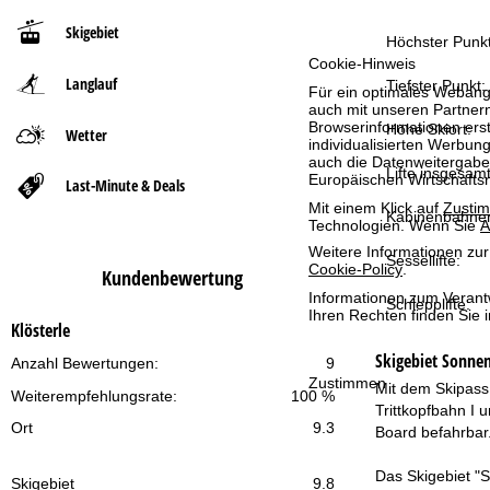
Skigebiet
t
Höchster Punkt
Cookie-Hinweis
Langlauf
s
Tiefster Punkt:
Für ein optimales Webange
auch mit unseren Partnern
Browserinformationen erste
e
Höhe Skiort:
Wetter
individualisierten Werbun
auch die Datenweitergabe
Lifte insgesamt
i
Europäischen Wirtschafts
Last-Minute & Deals
Mit einem Klick auf
Zusti
Kabinenbahne
t
Technologien. Wenn Sie
A
Weitere Informationen zur
Sessellifte:
e
Cookie-Policy
.
Kundenbewertung
Informationen zum Verant
Schlepplifte:
Ihren Rechten finden Sie 
Klösterle
Skigebiet
Sonnen
Anzahl Bewertungen:
9
Zustimmen
Mit dem Skipass 
Weiterempfehlungsrate:
100 %
Trittkopfbahn I 
Ort
9.3
Board befahrbar.
Das Skigebiet "S
Skigebiet
9.8