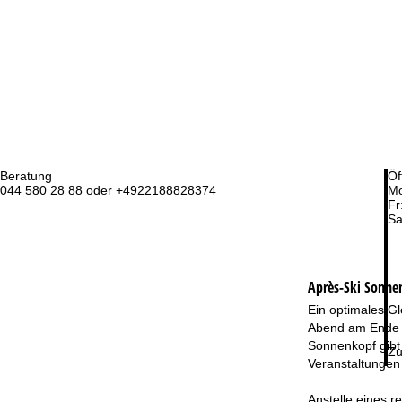
Beratung
Öf
044 580 28 88 oder +4922188828374
Mo
Fr
Sa
Après-Ski Sonnen
Ein optimales Gl
Abend am Ende e
Sonnenkopf gibt 
Zu
Veranstaltungen 
Anstelle eines r