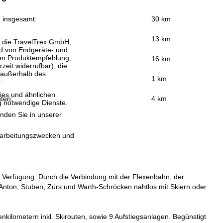
n insgesamt:
30 km
:
13 km
, die TravelTrex GmbH,
and von Endgeräte- und
llen Produktempfehlung,
:
16 km
eit widerrufbar), die
 außerhalb des
:
1 km
ies und ähnlichen
uten:
4 km
g notwendige Dienste.
inden Sie in unserer
erarbeitungszwecken und
r Verfügung. Durch die Verbindung mit der Flexenbahn, der
t. Anton, Stuben, Zürs und Warth-Schröcken nahtlos mit Skiern oder
kilometern inkl. Skirouten, sowie 9 Aufstiegsanlagen. Begünstigt