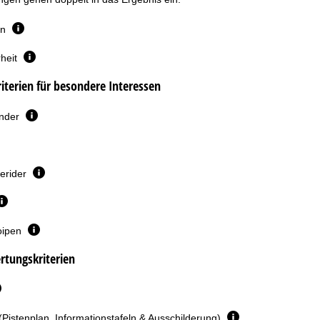
en
heit
terien für besondere Interessen
inder
erider
oipen
rtungskriterien
(Pistenplan, Informationstafeln & Ausschilderung)