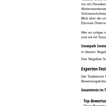
nur ein Paradies
Winterwanderweg
Schneeschuhwand
Blick über die 
Eisroute Österre
Wer es ruhiger m
und mit 44 Tonn
Snowpark Sonnen
In diesem Skigeb
Das Skigebiet So
Experten-Test
Der Testbericht 
Bewertungskriter
Gesamtnote im T
Top-Bewertun
Diese Bewertun