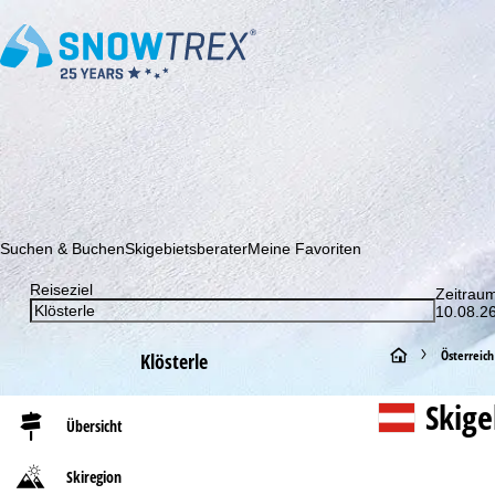
Abonnieren Sie unseren Newsletter und erfahren Sie als Erster 
Suchen & Buchen
Skigebietsberater
Meine Favoriten
Reiseziel
Zeitrau
10.08.26
S
Österreich
Klösterle
t
Skig
Übersicht
a
Skiregion
r