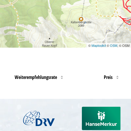
©
Maptoolkit
©
OSM
, © OSM
Weiterempfehlungsrate
Preis