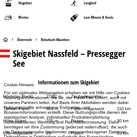
Skigebiet
Langlauf
Wetter
Last-Minute & Deals
S
Österreich
Kötschach-Mauthen
Skigebiet
Nassfeld – Pressegger
t
See
a
r
Informationen zum Skigebiet
Cookie-Hinweis
t
Für ein optimales Webangebot erheben wir mit Hilfe von Cookies
Höchster Punkt:
2’002 m
Zauberteppiche:
5
Nutzungsinformationen, die wir, die TravelTrex GmbH, auch mit
s
unseren Partnern teilen. Auf Basis Ihrer Aktivitäten werden dabei
Nutzungsprofile anhand von Endgeräte- und
Tiefster Punkt:
600 m
Pisten insgesamt:
110 km
Browserinformationen erstellt. Diese Nutzungsprofile dienen der
e
statistischen Analyse, individuellen Produktempfehlung,
Höhe Skiort:
705 m
Pisten:
30 km
individualisierten Werbung und Reichweitenmessung. Dafür
i
benötigen wir Ihre Zustimmung (jederzeit widerrufbar), die auch
die Datenweitergabe bestimmter personenbezogener Daten an
Lifte insgesamt:
29
Pisten:
69 km
Drittanbieter in Drittländern außerhalb des Europäischen