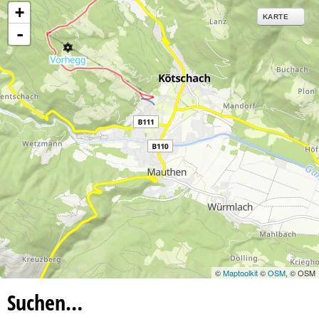
+
KARTE
-
©
Maptoolkit
©
OSM
, © OSM
Suchen…