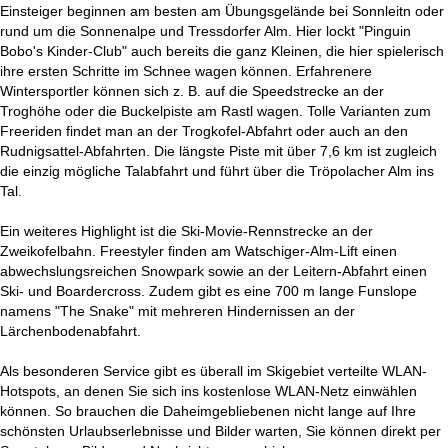
Einsteiger beginnen am besten am Übungsgelände bei Sonnleitn oder
rund um die Sonnenalpe und Tressdorfer Alm. Hier lockt "Pinguin
Bobo's Kinder-Club" auch bereits die ganz Kleinen, die hier spielerisch
ihre ersten Schritte im Schnee wagen können. Erfahrenere
Wintersportler können sich z. B. auf die Speedstrecke an der
Troghöhe oder die Buckelpiste am Rastl wagen. Tolle Varianten zum
Freeriden findet man an der Trogkofel-Abfahrt oder auch an den
Rudnigsattel-Abfahrten. Die längste Piste mit über 7,6 km ist zugleich
die einzig mögliche Talabfahrt und führt über die Tröpolacher Alm ins
Tal.
Ein weiteres Highlight ist die Ski-Movie-Rennstrecke an der
Zweikofelbahn. Freestyler finden am Watschiger-Alm-Lift einen
abwechslungsreichen Snowpark sowie an der Leitern-Abfahrt einen
Ski- und Boardercross. Zudem gibt es eine 700 m lange Funslope
namens "The Snake" mit mehreren Hindernissen an der
Lärchenbodenabfahrt.
Als besonderen Service gibt es überall im Skigebiet verteilte WLAN-
Hotspots, an denen Sie sich ins kostenlose WLAN-Netz einwählen
können. So brauchen die Daheimgebliebenen nicht lange auf Ihre
schönsten Urlaubserlebnisse und Bilder warten, Sie können direkt per