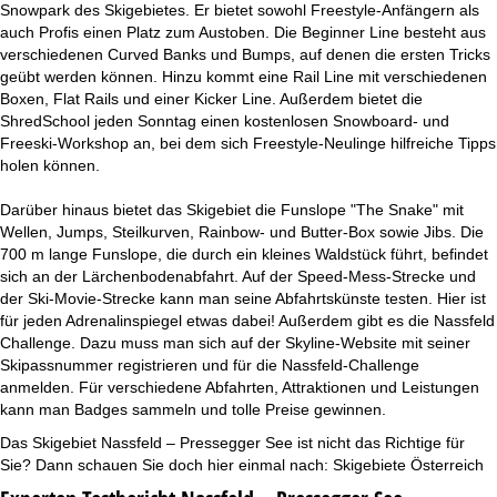
Snowpark des Skigebietes. Er bietet sowohl Freestyle-Anfängern als
auch Profis einen Platz zum Austoben. Die Beginner Line besteht aus
verschiedenen Curved Banks und Bumps, auf denen die ersten Tricks
geübt werden können. Hinzu kommt eine Rail Line mit verschiedenen
Boxen, Flat Rails und einer Kicker Line. Außerdem bietet die
ShredSchool jeden Sonntag einen kostenlosen Snowboard- und
Freeski-Workshop an, bei dem sich Freestyle-Neulinge hilfreiche Tipps
holen können.
Darüber hinaus bietet das Skigebiet die Funslope "The Snake" mit
Wellen, Jumps, Steilkurven, Rainbow- und Butter-Box sowie Jibs. Die
700 m lange Funslope, die durch ein kleines Waldstück führt, befindet
sich an der Lärchenbodenabfahrt. Auf der Speed-Mess-Strecke und
der Ski-Movie-Strecke kann man seine Abfahrtskünste testen. Hier ist
für jeden Adrenalinspiegel etwas dabei! Außerdem gibt es die Nassfeld
Challenge. Dazu muss man sich auf der Skyline-Website mit seiner
Skipassnummer registrieren und für die Nassfeld-Challenge
anmelden. Für verschiedene Abfahrten, Attraktionen und Leistungen
kann man Badges sammeln und tolle Preise gewinnen.
Das Skigebiet Nassfeld – Pressegger See ist nicht das Richtige für
Sie? Dann schauen Sie doch hier einmal nach:
Skigebiete Österreich