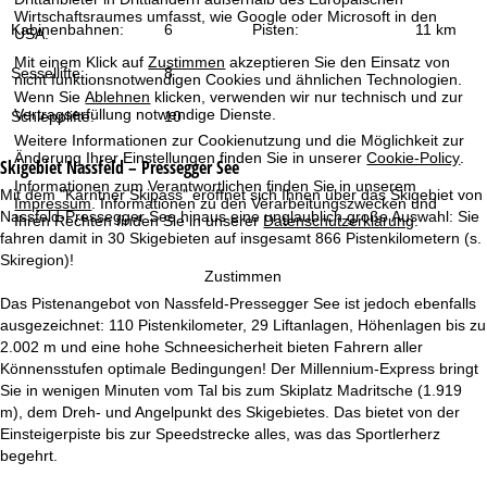
t
Wirtschaftsraumes umfasst, wie Google oder Microsoft in den
Kabinenbahnen:
6
Pisten:
11 km
USA.
e
Mit einem Klick auf
Zustimmen
akzeptieren Sie den Einsatz von
Sessellifte:
8
nicht funktionsnotwendigen Cookies und ähnlichen Technologien.
Wenn Sie
Ablehnen
klicken, verwenden wir nur technisch und zur
Vertragserfüllung notwendige Dienste.
Schlepplifte:
10
Weitere Informationen zur Cookienutzung und die Möglichkeit zur
Änderung Ihrer Einstellungen finden Sie in unserer
Cookie-Policy
.
Skigebiet
Nassfeld – Pressegger See
Informationen zum Verantwortlichen finden Sie in unserem
Mit dem "Kärntner Skipass" eröffnet sich Ihnen über das Skigebiet von
Impressum
. Informationen zu den Verarbeitungszwecken und
Nassfeld-Pressegger See hinaus eine unglaublich große Auswahl: Sie
Ihren Rechten finden Sie in unserer
Datenschutzerklärung
.
fahren damit in 30 Skigebieten auf insgesamt 866 Pistenkilometern (s.
Skiregion)!
Zustimmen
Das Pistenangebot von Nassfeld-Pressegger See ist jedoch ebenfalls
ausgezeichnet: 110 Pistenkilometer, 29 Liftanlagen, Höhenlagen bis zu
2.002 m und eine hohe Schneesicherheit bieten Fahrern aller
Könnensstufen optimale Bedingungen! Der Millennium-Express bringt
Sie in wenigen Minuten vom Tal bis zum Skiplatz Madritsche (1.919
m), dem Dreh- und Angelpunkt des Skigebietes. Das bietet von der
Einsteigerpiste bis zur Speedstrecke alles, was das Sportlerherz
begehrt.