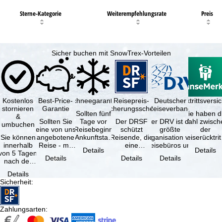
Sterne-Kategorie
Weiterempfehlungsrate
Preis
Sicher buchen mit SnowTrex-Vorteilen
Kostenlos
Best-Price-
Schneegarantie
Reisepreis-
Deutscher
Reiserücktrittsvers
stornieren
Garantie
Sicherungsschein
Reiseverband
Sollten fünf
Sie haben d
&
Sollten Sie
Tage vor
Der DRSF
Der DRV ist die
Wahl zwisch
umbuchen
eine von uns
Reisebeginn
schützt
größte
der
Sie können
angebotene
(Ankunftstag)
Reisende, die
Organisation von
Reiserücktrit
innerhalb
Reise - mit
aufgrund von
eine
Reisebüros und
Versicheru
Details
Details
von 5 Tagen
gleicher
Schneemangel
Pauschalreise
Reiseveranstaltern
(inklusive 
Details
Details
Details
nach der
Leistung und
…
oder
in …
Buchung
Verfügbarkeit
verbundene
Details
kostenfrei
…
Reiseleistungen
Sicherheit
:
zurücktreten,
…
…
Zahlungsarten
: