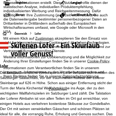
Skigebiet
Langlauf
Browserinformationen erstellt. Diese Nutzungsprofile dienen der
statistischen Analyse, individuellen Produktempfehlung,
individualisierten Werbung und Reichweitenmessung. Dafür
Wetter
Last-Minute & Deals
benötigen wir Ihre Zustimmung (jederzeit widerrufbar), die auch
die Datenweitergabe bestimmter personenbezogener Daten an
Drittanbieter in Drittländern außerhalb des Europäischen
Wirtschaftsraumes umfasst, wie Google oder Microsoft in den
USA.
S
Österreich
Lofer
Mit einem Klick auf
Zustimmen
akzeptieren Sie den Einsatz von
Skiferien
Lofer - Ein Skiurlaub
nicht funktionsnotwendigen Cookies und ähnlichen Technologien.
t
Wenn Sie
Ablehnen
klicken, verwenden wir nur technisch und zur
voller Genuss!
Vertragserfüllung notwendige Dienste.
a
Weitere Informationen zur Cookienutzung und die Möglichkeit zur
Änderung Ihrer Einstellungen finden Sie in unserer
Cookie-Policy
.
r
Lofer
Informationen zum Verantwortlichen finden Sie in unserem
Impressum
. Informationen zu den Verarbeitungszwecken und
Der familienfreundliche Wintersportort Lofer befindet sich inmitten des
t
Ihren Rechten finden Sie in unserer
Datenschutzerklärung
.
Salzburger Saalachtals, vor der traumhaften Kulisse der Loferer
Steinberge auf 626 m Höhe. Schon aus einiger Entfernung sticht der
s
Turm der Maria Kirchental Wallfahrtskirche ins Auge, der zu den
Zustimmen
wichtigsten Wallfahrtszielen im Salzburger Land zählt. Die Talstation
e
der Loferer Almbahn ist von allen Teilen im Ort gut erreichbar, von
einigen Hotels aus verkehren kostenlose Skibusse zur Gondelbahn.
i
Der Ort mit seinen verwinkelten Gässchen und schönen Plätzen ist
ideal für alle, die vorrangig Ruhe, Erholung und Genuss suchen. Das