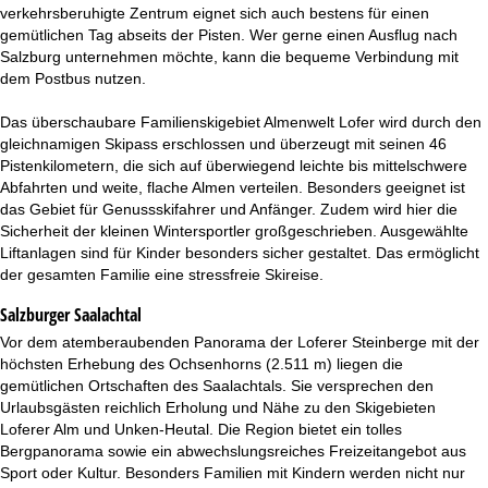
t
verkehrsberuhigte Zentrum eignet sich auch bestens für einen
gemütlichen Tag abseits der Pisten. Wer gerne einen Ausflug nach
e
Salzburg unternehmen möchte, kann die bequeme Verbindung mit
dem Postbus nutzen.
Das überschaubare Familienskigebiet Almenwelt Lofer wird durch den
gleichnamigen Skipass erschlossen und überzeugt mit seinen 46
Pistenkilometern, die sich auf überwiegend leichte bis mittelschwere
Abfahrten und weite, flache Almen verteilen. Besonders geeignet ist
das Gebiet für Genussskifahrer und Anfänger. Zudem wird hier die
Sicherheit der kleinen Wintersportler großgeschrieben. Ausgewählte
Liftanlagen sind für Kinder besonders sicher gestaltet. Das ermöglicht
der gesamten Familie eine stressfreie Skireise.
Salzburger Saalachtal
Vor dem atemberaubenden Panorama der Loferer Steinberge mit der
höchsten Erhebung des Ochsenhorns (2.511 m) liegen die
gemütlichen Ortschaften des Saalachtals. Sie versprechen den
Urlaubsgästen reichlich Erholung und Nähe zu den Skigebieten
Loferer Alm und Unken-Heutal. Die Region bietet ein tolles
Bergpanorama sowie ein abwechslungsreiches Freizeitangebot aus
Sport oder Kultur. Besonders Familien mit Kindern werden nicht nur