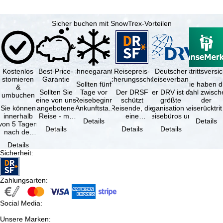
Sicher buchen mit SnowTrex-Vorteilen
Kostenlos
Best-Price-
Schneegarantie
Reisepreis-
Deutscher
Reiserücktrittsvers
stornieren
Garantie
Sicherungsschein
Reiseverband
Sollten fünf
Sie haben d
&
Sollten Sie
Tage vor
Der DRSF
Der DRV ist die
Wahl zwisch
umbuchen
eine von uns
Reisebeginn
schützt
größte
der
Sie können
angebotene
(Ankunftstag)
Reisende, die
Organisation von
Reiserücktrit
innerhalb
Reise - mit
aufgrund von
eine
Reisebüros und
Versicheru
Details
Details
von 5 Tagen
gleicher
Schneemangel
Pauschalreise
Reiseveranstaltern
(inklusive 
Details
Details
Details
nach der
Leistung und
…
oder
in …
Buchung
Verfügbarkeit
verbundene
Details
kostenfrei
…
Reiseleistungen
Sicherheit
:
zurücktreten,
…
…
Zahlungsarten
:
Social Media
:
Unsere Marken
: