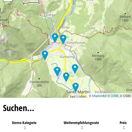
©
Maptoolkit
©
OSM
, © OSM
Suchen…
Sterne-Kategorie
Weiterempfehlungsrate
Preis