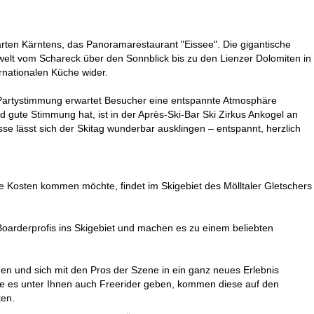
rten Kärntens, das Panoramarestaurant "Eissee". Die gigantische
gwelt vom Schareck über den Sonnblick bis zu den Lienzer Dolomiten in
ernationalen Küche wider.
 Partystimmung erwartet Besucher eine entspannte Atmosphäre
 gute Stimmung hat, ist in der Après-Ski-Bar Ski Zirkus Ankogel an
sse lässt sich der Skitag wunderbar ausklingen – entspannt, herzlich
e Kosten kommen möchte, findet im Skigebiet des Mölltaler Gletschers
Boarderprofis ins Skigebiet und machen es zu einem beliebten
uen und sich mit den Pros der Szene in ein ganz neues Erlebnis
llte es unter Ihnen auch Freerider geben, kommen diese auf den
ten.