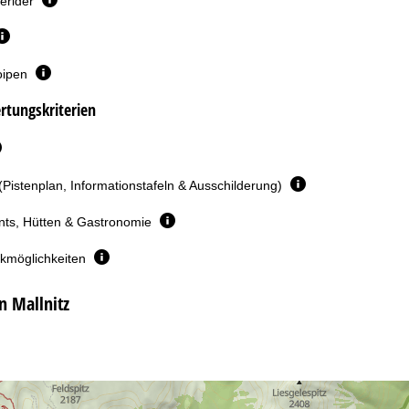
erider
oipen
rtungskriterien
(Pistenplan, Informationstafeln & Ausschilderung)
nts, Hütten & Gastronomie
rkmöglichkeiten
n Mallnitz