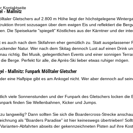
r Kontaktseite
l - Mallnitz
ltaler Gletschers auf 2.800 m Höhe liegt der höchstgelegene Winterga
ruktion thront sozusagen über dem ewigen Eis und reflektiert die Ber
en. Die Speisekarte "spiegelt" Köstliches aus der Kärntner und der int
 es auch nach dem Skifahren eher gemütlich zu. Statt ausgelassener
uckender Natur. Wer nach dem Skitag dennoch Lust auf einen Drink und
enau richtig. Bei Musik, gelegentlichen Events und einer sonnigen Terra
 die Berge. Perfekt für alle, die Après-Ski lieber etwas ruhiger mögen.
l - Mallnitz:
Funpark Mölltaler Gletscher
er eine Halfpipe gibt es am Ankogel nicht. Wer aber dennoch auf sein
tlich viele Sonnenstunden und der Funpark des Gletschers locken die 
Funpark finden Sie Wellenbahnen, Kicker und Jumps.
 zu langweilig? Dann sollten Sie sich die Boardercross-Strecke anscha
eichnung als "Boarders Paradise" ist hier keineswegs übertrieben! So
Varianten-Abfahrten abseits der gekennzeichneten Pisten auf ihre Kos