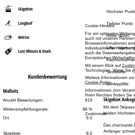
Skigebiet
t
Höchster Punkt
Langlauf
s
Tiefster Punkt:
Cookie-Hinweis
Für ein optimales Webange
e
Höhe Skiort:
Wetter
auch mit unseren Partnern
Browserinformationen erste
Lifte insgesamt
individualisierten Werbun
i
Last-Minute & Deals
auch die Datenweitergabe
Europäischen Wirtschafts
Kabinenbahne
t
Mit einem Klick auf
Zusti
Technologien. Wenn Sie
A
Sessellifte:
e
Kundenbewertung
Weitere Informationen zur
Cookie-Policy
.
Schlepplifte:
Informationen zum Verant
Mallnitz
Ihren Rechten finden Sie 
Skigebiet
Ankoge
Anzahl Bewertungen:
819
Mit dem Skipass 
Weiterempfehlungsrate:
88 %
beiden höchsten 
Zustimmen
Ort
8.0
Das charmante D
Anfänger schnell
Skigebiet
8.0