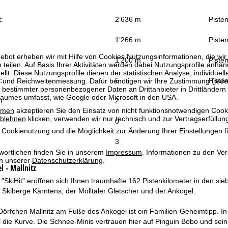
:
2’636 m
Piste
1’266 m
Pisten
bot erheben wir mit Hilfe von Cookies Nutzungsinformationen, die wir
1’200 m
Pisten
 teilen. Auf Basis Ihrer Aktivitäten werden dabei Nutzungsprofile anh
llt. Diese Nutzungsprofile dienen der statistischen Analyse, individue
:
5
Pisten
g und Reichweitenmessung. Dafür benötigen wir Ihre Zustimmung (jederz
 bestimmter personenbezogener Daten an Drittanbieter in Drittländern
raumes umfasst, wie Google oder Microsoft in den USA.
n:
2
mmen
akzeptieren Sie den Einsatz von nicht funktionsnotwendigen Cook
blehnen
klicken, verwenden wir nur technisch und zur Vertragserfüllun
0
 Cookienutzung und die Möglichkeit zur Änderung Ihrer Einstellungen f
3
wortlichen finden Sie in unserem
Impressum
. Informationen zu den V
in unserer
Datenschutzerklärung
.
l - Mallnitz
"SkiHit" eröffnen sich Ihnen traumhafte 162 Pistenkilometer in den sieb
Skiberge Kärntens, der Mölltaler Gletscher und der Ankogel.
örfchen Mallnitz am Fuße des Ankogel ist ein Familien-Geheimtipp. In
 die Kurve. Die Schnee-Minis vertrauen hier auf Pinguin Bobo und sei