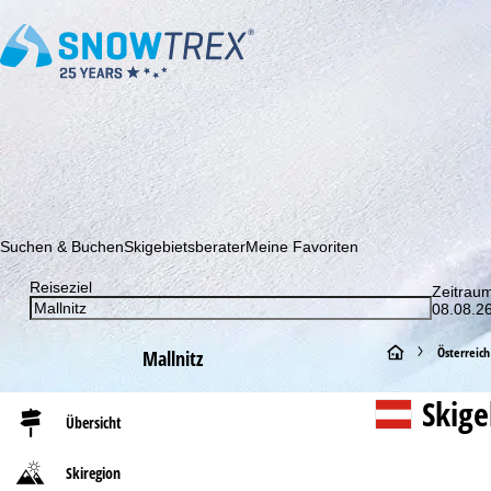
Abonnieren Sie unseren Newsletter und erfahren Sie als Erster 
Suchen & Buchen
Skigebietsberater
Meine Favoriten
Reiseziel
Zeitrau
08.08.26
S
Österreich
Mallnitz
t
Skig
Übersicht
a
Skiregion
r