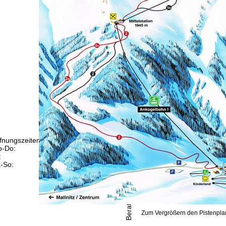
fnungszeiten
-Do:
09:00-17:00 Uhr
:
09:00-15:00 Uhr
-So:
geschlossen
Beratung
Zum Vergrößern den Pistenplan