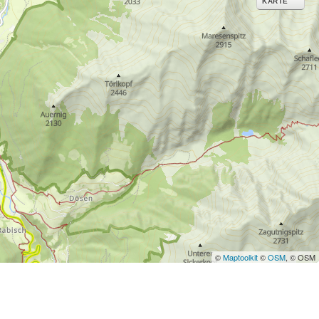
KARTE
©
Maptoolkit
©
OSM
, © OSM