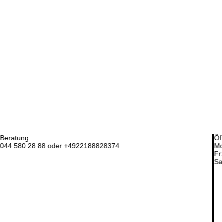
Beratung
Öf
044 580 28 88 oder +4922188828374
Mo
Fr
Sa