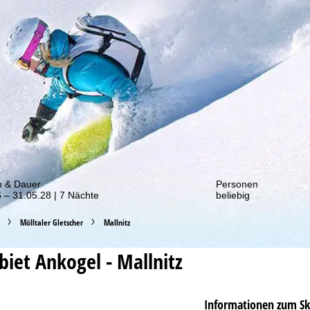
von unseren Rabatt-Aktionen!
m & Dauer
Personen
 – 31.05.28 | 7 Nächte
beliebig
Mölltaler Gletscher
Mallnitz
ebiet
Ankogel - Mallnitz
Informationen zum Sk