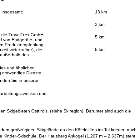
n insgesamt:
13 km
:
3 km
, die TravelTrex GmbH,
:
5 km
and von Endgeräte- und
llen Produktempfehlung,
:
5 km
eit widerrufbar), die
 außerhalb des
ies und ähnlichen
g notwendige Dienste.
inden Sie in unserer
erarbeitungszwecken und
en Skigebieten Osttirols. (siehe Skiregion). Darunter sind auch die
 dem großzügigen Skigelände an den Köfeleliften im Tal kriegen auch
ne Kinder-Skischule. Der Hausberg Ankogel (1.267 m – 2.637m) steht