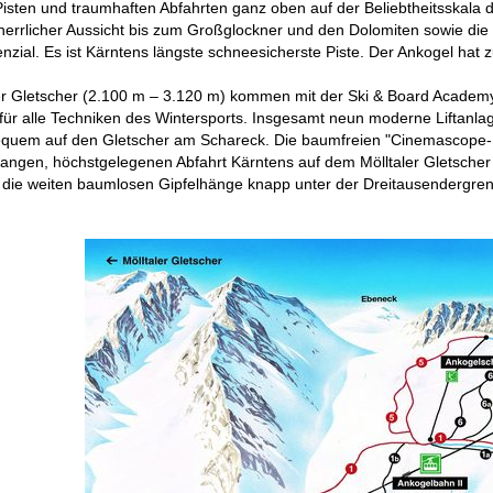
isten und traumhaften Abfahrten ganz oben auf der Beliebtheitsskala de
 herrlicher Aussicht bis zum Großglockner und den Dolomiten sowie die
zial. Es ist Kärntens längste schneesicherste Piste. Der Ankogel hat
r Gletscher (2.100 m – 3.120 m) kommen mit der Ski & Board Academy a
n für alle Techniken des Wintersports. Insgesamt neun moderne Liftanla
equem auf den Gletscher am Schareck. Die baumfreien "Cinemascope-
 langen, höchstgelegenen Abfahrt Kärntens auf dem Mölltaler Gletsch
die weiten baumlosen Gipfelhänge knapp unter der Dreitausendergren