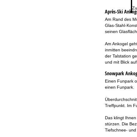
Zu
Après-Ski Ankoge
Am Rand des Möl
Glas-Stahl-Konst
seinen Glasfläch
Am Ankogel geht
inmitten beeindr
der Talstation g
und mit Blick auf
Snowpark Ankoge
Einen Funpark od
einen Funpark.
Überdurchschnit
Treffpunkt. Im 
Das klingt Ihnen
stürzen. Die Bez
Tiefschnee- und 