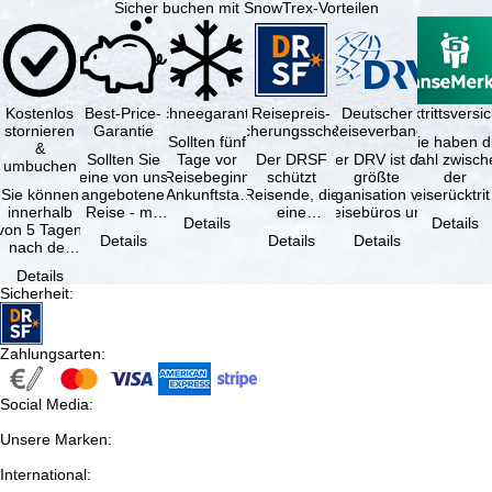
Sicher buchen mit SnowTrex-Vorteilen
Kostenlos
Best-Price-
Schneegarantie
Reisepreis-
Deutscher
Reiserücktrittsvers
stornieren
Garantie
Sicherungsschein
Reiseverband
Sollten fünf
Sie haben d
&
Sollten Sie
Tage vor
Der DRSF
Der DRV ist die
Wahl zwisch
umbuchen
eine von uns
Reisebeginn
schützt
größte
der
Sie können
angebotene
(Ankunftstag)
Reisende, die
Organisation von
Reiserücktrit
innerhalb
Reise - mit
aufgrund von
eine
Reisebüros und
Versicheru
Details
Details
von 5 Tagen
gleicher
Schneemangel
Pauschalreise
Reiseveranstaltern
(inklusive 
Details
Details
Details
nach der
Leistung und
…
oder
in …
Buchung
Verfügbarkeit
verbundene
Details
kostenfrei
…
Reiseleistungen
Sicherheit
:
zurücktreten,
…
…
Zahlungsarten
:
Social Media
:
Unsere Marken
:
International
: