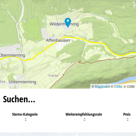
©
Maptoolkit
©
OSM
, © OSM
Suchen…
Sterne-Kategorie
Weiterempfehlungsrate
Preis