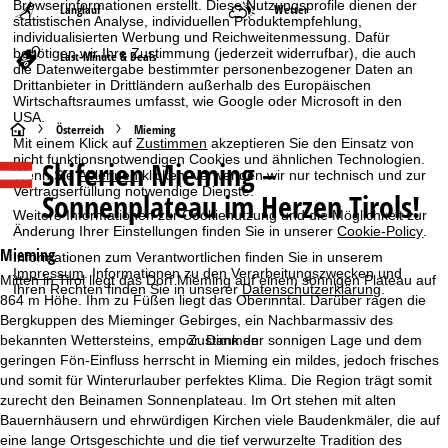
Browserinformationen erstellt. Diese Nutzungsprofile dienen der
Langlauf
Wetter
statistischen Analyse, individuellen Produktempfehlung,
individualisierten Werbung und Reichweitenmessung. Dafür
benötigen wir Ihre Zustimmung (jederzeit widerrufbar), die auch
Last-Minute & Deals
die Datenweitergabe bestimmter personenbezogener Daten an
Drittanbieter in Drittländern außerhalb des Europäischen
Wirtschaftsraumes umfasst, wie Google oder Microsoft in den
USA.
S
Österreich
Mieming
Mit einem Klick auf
Zustimmen
akzeptieren Sie den Einsatz von
nicht funktionsnotwendigen Cookies und ähnlichen Technologien.
Skiferien
Mieming –
t
Wenn Sie
Ablehnen
klicken, verwenden wir nur technisch und zur
Vertragserfüllung notwendige Dienste.
Sonnenplateau im Herzen Tirols!
a
Weitere Informationen zur Cookienutzung und die Möglichkeit zur
Änderung Ihrer Einstellungen finden Sie in unserer
Cookie-Policy
.
r
Mieming
Informationen zum Verantwortlichen finden Sie in unserem
Impressum
. Informationen zu den Verarbeitungszwecken und
Mitten in Tirol liegt das Dorf Mieming auf einem sonnigen Plateau auf
Ihren Rechten finden Sie in unserer
Datenschutzerklärung
.
t
864 m Höhe. Ihm zu Füßen liegt das Oberinntal. Darüber ragen die
Bergkuppen des Mieminger Gebirges, ein Nachbarmassiv des
s
bekannten Wettersteins, empor. Dank der sonnigen Lage und dem
Zustimmen
geringen Fön-Einfluss herrscht in Mieming ein mildes, jedoch frisches
e
und somit für Winterurlauber perfektes Klima. Die Region trägt somit
zurecht den Beinamen Sonnenplateau. Im Ort stehen mit alten
i
Bauernhäusern und ehrwürdigen Kirchen viele Baudenkmäler, die auf
eine lange Ortsgeschichte und die tief verwurzelte Tradition des