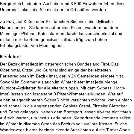
t
Bergdorfes hindeuten. Auch die rund 3.500 Einwohner leben diese
Ursprünglichkeit, die Sie nicht nur im Ort spüren werden.
e
Zu Fuß, auf Kufen oder Ski, tauchen Sie ein in die idyllische
Naturszenerie. Ski fahren auf breiten Pisten, wandern auf dem
Mieminger Plateau, Kutschfahrten durch das verschneite Tal und
einfach nur die Ruhe genießen - all das trägt zum hohen
Erholungsfaktor von Mieming bei.
Bezirk Imst
Der Bezirk Imst liegt im österreichischen Bundesland Tirol. Das
Oberinntal, Ötztal und Gurgltal sind einige der beliebtesten
Ferienregionen im Bezirk Imst, der in 24 Gemeinden eingeteilt ist.
Sowohl im Sommer als auch im Winter bietet Imst jede Menge
Outdoor-Aktivitäten für alle Altersgruppen. Mit dem Skipass „Hoch-
Imst“ lassen sich insgesamt 9 Pistenkilometer erkunden. Wer auf
einen ausgedehnteren Skispaß nicht verzichten möchte, kann einfach
und schnell in die angrenzenden Gebiete Ötztal, Pitztaler Gletscher
und Zams gelangen. Neben dem Brettsport lassen diverse Aktivitäten
auf sich warten, um Imst zu erkunden. Kletterfreunde kommen selbst
im Winter in diversen Orten des Bezirks voll auf ihre Kosten. Etliche
Wanderwege bieten beeindruckende Aussichten auf die Tiroler Alpen.