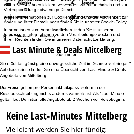
nicht funktionsnotwendigen Cookies und ähnlichen Technologien.
Skigebiet
Langlauf
Wenn Sie
Ablehnen
klicken, verwenden wir nur technisch und zur
Vertragserfüllung notwendige Dienste.
Wetter
Last-Minute & Deals
Weitere Informationen zur Cookienutzung und die Möglichkeit zur
Änderung Ihrer Einstellungen finden Sie in unserer
Cookie-Policy
.
Informationen zum Verantwortlichen finden Sie in unserem
Impressum
. Informationen zu den Verarbeitungszwecken und
S
Österreich
Mittelberg
Ihren Rechten finden Sie in unserer
Datenschutzerklärung
.
Last Minute & Deals Mittelberg
t
Zustimmen
a
Sie möchten günstig eine unvergessliche Zeit im Schnee verbringen?
Auf dieser Seite finden Sie eine Übersicht von Last-Minute & Deals
r
Angebote von Mittelberg.
t
Die Preise gelten pro Person inkl. Skipass, sofern in der
Reiseausschreibung nichts anderes vermerkt ist. Als "Last-Minute"
s
gelten laut Definition alle Angebote ab 2 Wochen vor Reisebeginn.
e
Keine Last-Minutes Mittelberg
i
Vielleicht werden Sie hier fündig:
t