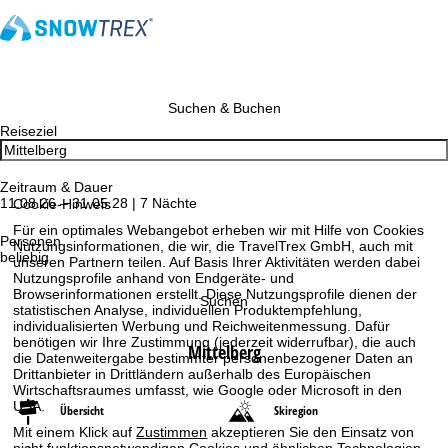
Suchen & Buchen
Reiseziel
Zeitraum & Dauer
11.08.26 – 31.05.28 | 7 Nächte
Cookie-Hinweis
Für ein optimales Webangebot erheben wir mit Hilfe von Cookies
Personen
Nutzungsinformationen, die wir, die TravelTrex GmbH, auch mit
beliebig
unseren Partnern teilen. Auf Basis Ihrer Aktivitäten werden dabei
Nutzungsprofile anhand von Endgeräte- und
Browserinformationen erstellt. Diese Nutzungsprofile dienen der
Suchen
statistischen Analyse, individuellen Produktempfehlung,
individualisierten Werbung und Reichweitenmessung. Dafür
benötigen wir Ihre Zustimmung (jederzeit widerrufbar), die auch
Mittelberg
die Datenweitergabe bestimmter personenbezogener Daten an
Drittanbieter in Drittländern außerhalb des Europäischen
Wirtschaftsraumes umfasst, wie Google oder Microsoft in den
USA.
Übersicht
Skiregion
Mit einem Klick auf
Zustimmen
akzeptieren Sie den Einsatz von