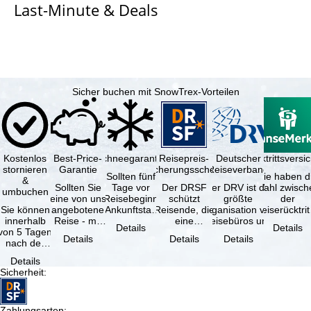
Last-Minute & Deals
e
Sicher buchen mit SnowTrex-Vorteilen
Kostenlos
Best-Price-
Schneegarantie
Reisepreis-
Deutscher
Reiserücktrittsvers
stornieren
Garantie
Sicherungsschein
Reiseverband
Sollten fünf
Sie haben d
&
Sollten Sie
Tage vor
Der DRSF
Der DRV ist die
Wahl zwisch
umbuchen
eine von uns
Reisebeginn
schützt
größte
der
Sie können
angebotene
(Ankunftstag)
Reisende, die
Organisation von
Reiserücktrit
innerhalb
Reise - mit
aufgrund von
eine
Reisebüros und
Versicheru
Details
Details
von 5 Tagen
gleicher
Schneemangel
Pauschalreise
Reiseveranstaltern
(inklusive 
Details
Details
Details
nach der
Leistung und
…
oder
in …
Buchung
Verfügbarkeit
verbundene
Details
kostenfrei
…
Reiseleistungen
Sicherheit
:
zurücktreten,
…
…
Zahlungsarten
: