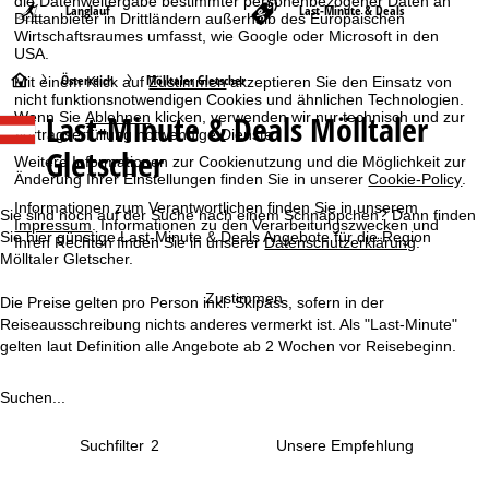
die Datenweitergabe bestimmter personenbezogener Daten an
Langlauf
Last-Minute & Deals
Drittanbieter in Drittländern außerhalb des Europäischen
Wirtschaftsraumes umfasst, wie Google oder Microsoft in den
USA.
S
Österreich
Mölltaler Gletscher
Mit einem Klick auf
Zustimmen
akzeptieren Sie den Einsatz von
nicht funktionsnotwendigen Cookies und ähnlichen Technologien.
Last-Minute & Deals Mölltaler
Wenn Sie
Ablehnen
klicken, verwenden wir nur technisch und zur
t
Vertragserfüllung notwendige Dienste.
Gletscher
Weitere Informationen zur Cookienutzung und die Möglichkeit zur
a
Änderung Ihrer Einstellungen finden Sie in unserer
Cookie-Policy
.
Informationen zum Verantwortlichen finden Sie in unserem
r
Sie sind noch auf der Suche nach einem Schnäppchen? Dann finden
Impressum
. Informationen zu den Verarbeitungszwecken und
Sie hier günstige Last-Minute & Deals Angebote für die Region
Ihren Rechten finden Sie in unserer
Datenschutzerklärung
.
t
Mölltaler Gletscher.
Zustimmen
Die Preise gelten pro Person inkl. Skipass, sofern in der
s
Reiseausschreibung nichts anderes vermerkt ist. Als "Last-Minute"
gelten laut Definition alle Angebote ab 2 Wochen vor Reisebeginn.
e
i
Suchen...
t
Suchfilter
2
e