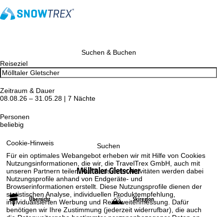
Suchen & Buchen
Reiseziel
Zeitraum & Dauer
08.08.26 – 31.05.28 | 7 Nächte
Personen
beliebig
Cookie-Hinweis
Suchen
Für ein optimales Webangebot erheben wir mit Hilfe von Cookies
Nutzungsinformationen, die wir, die TravelTrex GmbH, auch mit
Mölltaler Gletscher
unseren Partnern teilen. Auf Basis Ihrer Aktivitäten werden dabei
Nutzungsprofile anhand von Endgeräte- und
Browserinformationen erstellt. Diese Nutzungsprofile dienen der
statistischen Analyse, individuellen Produktempfehlung,
Übersicht
Skiregion
individualisierten Werbung und Reichweitenmessung. Dafür
benötigen wir Ihre Zustimmung (jederzeit widerrufbar), die auch