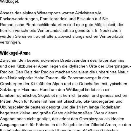
Wildkogel.
t
Abseits des alpinen Wintersports warten Aktivitäten wie
e
Fackelwanderungen, Familienrodeln und Eislaufen auf Sie.
Romantische Pferdeschlittenfahrten sind eine gute Möglichkeit, die
herrlich verschneite Winterlandschaft zu genießen. In Neukirchen
werden Sie einen traumhaften, abwechslungsreichen Winterurlaub
verbringen.
Wildkogel-Arena
Zwischen den beeindruckenden Dreitausendern des Tauernkamms
und den Kitzbüheler Alpen liegen die idyllischen Orte der Oberpinzgau-
Region. Den Reiz der Region machen vor allem die unberührte Natur
des Nationalparks Hohe Tauern, die Panoramawege in den
Grasbergen der Kitzbüheler Alpen und die Ortschaften mit typischem
Salzburger Flair aus. Rund um den Wildkogel findet sich ein
familienfreundliches Skigebiet mit herrlich breiten und genussreichen
Pisten. Auch für Kinder ist hier mit Skischule, Ski-Kindergarten und
Übungsgelände bestens gesorgt und die 14 km lange Rodelbahn
begeistert kleine und große Gäste gleichermaßen. Wem dieses
Angebot noch nicht genügt, der erlebt den Oberpinzgau als idealen
Ausgangspunkt für Fahrten in die Skigebiete der Zillertal Arena, zu den
Kitzbüheler Alpen sowie nach Uttendorf zum Weißsee Gletscher.