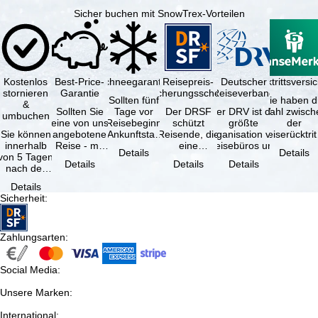
Sicher buchen mit SnowTrex-Vorteilen
Kostenlos
Best-Price-
Schneegarantie
Reisepreis-
Deutscher
Reiserücktrittsvers
stornieren
Garantie
Sicherungsschein
Reiseverband
Sollten fünf
Sie haben d
&
Sollten Sie
Tage vor
Der DRSF
Der DRV ist die
Wahl zwisch
umbuchen
eine von uns
Reisebeginn
schützt
größte
der
Sie können
angebotene
(Ankunftstag)
Reisende, die
Organisation von
Reiserücktrit
innerhalb
Reise - mit
aufgrund von
eine
Reisebüros und
Versicheru
Details
Details
von 5 Tagen
gleicher
Schneemangel
Pauschalreise
Reiseveranstaltern
(inklusive 
Details
Details
Details
nach der
Leistung und
…
oder
in …
Buchung
Verfügbarkeit
verbundene
Details
kostenfrei
…
Reiseleistungen
Sicherheit
:
zurücktreten,
…
…
Zahlungsarten
:
Social Media
:
Unsere Marken
:
International
: