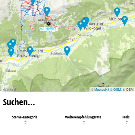
14
©
Maptoolkit
©
OSM
, © OSM
Suchen…
Sterne-Kategorie
Weiterempfehlungsrate
Preis