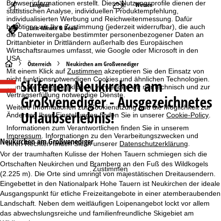
Browserinformationen erstellt. Diese Nutzungsprofile dienen der
Langlauf
Wetter
statistischen Analyse, individuellen Produktempfehlung,
individualisierten Werbung und Reichweitenmessung. Dafür
benötigen wir Ihre Zustimmung (jederzeit widerrufbar), die auch
Last-Minute & Deals
die Datenweitergabe bestimmter personenbezogener Daten an
Drittanbieter in Drittländern außerhalb des Europäischen
Wirtschaftsraumes umfasst, wie Google oder Microsoft in den
USA.
S
Österreich
Neukirchen am Großvenediger
Mit einem Klick auf
Zustimmen
akzeptieren Sie den Einsatz von
nicht funktionsnotwendigen Cookies und ähnlichen Technologien.
Skiferien
Neukirchen am
t
Wenn Sie
Ablehnen
klicken, verwenden wir nur technisch und zur
Vertragserfüllung notwendige Dienste.
Großvenediger - Ausgezeichnetes
a
Weitere Informationen zur Cookienutzung und die Möglichkeit zur
Urlaubserlebnis!
Änderung Ihrer Einstellungen finden Sie in unserer
Cookie-Policy
.
r
Informationen zum Verantwortlichen finden Sie in unserem
Impressum
. Informationen zu den Verarbeitungszwecken und
Neukirchen am Großvenediger
Ihren Rechten finden Sie in unserer
Datenschutzerklärung
.
t
Vor der traumhaften Kulisse der Hohen Tauern schmiegen sich die
Ortschaften Neukirchen und Bramberg an den Fuß des Wildkogels
s
Zustimmen
(2.225 m). Die Orte sind umringt von majestätischen Dreitausendern.
Eingebettet in den Nationalpark Hohe Tauern ist Neukirchen der ideale
e
Ausgangspunkt für etliche Freizeitangebote in einer atemberaubenden
Landschaft. Neben dem weitläufigen Loipenangebot lockt vor allem
i
das abwechslungsreiche und familienfreundliche Skigebiet am