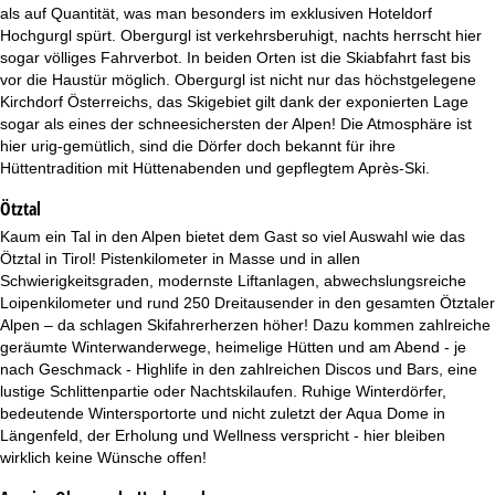
t
als auf Quantität, was man besonders im exklusiven Hoteldorf
Hochgurgl spürt. Obergurgl ist verkehrsberuhigt, nachts herrscht hier
e
sogar völliges Fahrverbot. In beiden Orten ist die Skiabfahrt fast bis
vor die Haustür möglich. Obergurgl ist nicht nur das höchstgelegene
Kirchdorf Österreichs, das Skigebiet gilt dank der exponierten Lage
sogar als eines der schneesichersten der Alpen! Die Atmosphäre ist
hier urig-gemütlich, sind die Dörfer doch bekannt für ihre
Hüttentradition mit Hüttenabenden und gepflegtem Après-Ski.
Ötztal
Kaum ein Tal in den Alpen bietet dem Gast so viel Auswahl wie das
Ötztal in Tirol! Pistenkilometer in Masse und in allen
Schwierigkeitsgraden, modernste Liftanlagen, abwechslungsreiche
Loipenkilometer und rund 250 Dreitausender in den gesamten Ötztaler
Alpen – da schlagen Skifahrerherzen höher! Dazu kommen zahlreiche
geräumte Winterwanderwege, heimelige Hütten und am Abend - je
nach Geschmack - Highlife in den zahlreichen Discos und Bars, eine
lustige Schlittenpartie oder Nachtskilaufen. Ruhige Winterdörfer,
bedeutende Wintersportorte und nicht zuletzt der Aqua Dome in
Längenfeld, der Erholung und Wellness verspricht - hier bleiben
wirklich keine Wünsche offen!