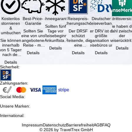
Kostenlos
Best-Price-
Schneegarantie
Reisepreis-
Deutscher
Reiserücktrittsvers
stornieren
Garantie
Sicherungsschein
Reiseverband
Sollten fünf
Sie haben d
&
Sollten Sie
Tage vor
Der DRSF
Der DRV ist die
Wahl zwisch
umbuchen
eine von uns
Reisebeginn
schützt
größte
der
Sie können
angebotene
(Ankunftstag)
Reisende, die
Organisation von
Reiserücktrit
innerhalb
Reise - mit
aufgrund von
eine
Reisebüros und
Versicheru
Details
Details
von 5 Tagen
gleicher
Schneemangel
Pauschalreise
Reiseveranstaltern
(inklusive 
Details
Details
Details
nach der
Leistung und
…
oder
in …
Buchung
Verfügbarkeit
verbundene
Details
kostenfrei
…
Reiseleistungen
Sicherheit
:
zurücktreten,
…
…
Zahlungsarten
:
Social Media
:
Unsere Marken
:
International
:
Impressum
Datenschutz
Barrierefreiheit
AGB
FAQ
© 2026 by TravelTrex GmbH