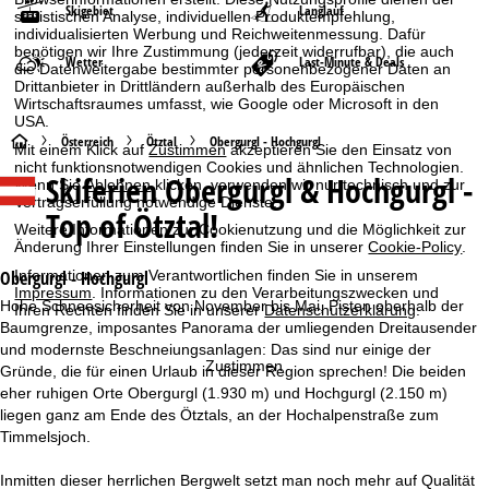
Skigebiet
Langlauf
statistischen Analyse, individuellen Produktempfehlung,
individualisierten Werbung und Reichweitenmessung. Dafür
benötigen wir Ihre Zustimmung (jederzeit widerrufbar), die auch
Wetter
Last-Minute & Deals
die Datenweitergabe bestimmter personenbezogener Daten an
Drittanbieter in Drittländern außerhalb des Europäischen
Wirtschaftsraumes umfasst, wie Google oder Microsoft in den
USA.
S
Österreich
Ötztal
Obergurgl - Hochgurgl
Mit einem Klick auf
Zustimmen
akzeptieren Sie den Einsatz von
nicht funktionsnotwendigen Cookies und ähnlichen Technologien.
Skiferien
Obergurgl & Hochgurgl -
t
Wenn Sie
Ablehnen
klicken, verwenden wir nur technisch und zur
Vertragserfüllung notwendige Dienste.
Top of Ötztal!
Weitere Informationen zur Cookienutzung und die Möglichkeit zur
a
Änderung Ihrer Einstellungen finden Sie in unserer
Cookie-Policy
.
r
Informationen zum Verantwortlichen finden Sie in unserem
Obergurgl - Hochgurgl
Impressum
. Informationen zu den Verarbeitungszwecken und
Hohe Schneesicherheit von November bis Mai, Pisten oberhalb der
Ihren Rechten finden Sie in unserer
Datenschutzerklärung
.
t
Baumgrenze, imposantes Panorama der umliegenden Dreitausender
und modernste Beschneiungsanlagen: Das sind nur einige der
s
Zustimmen
Gründe, die für einen Urlaub in dieser Region sprechen! Die beiden
eher ruhigen Orte Obergurgl (1.930 m) und Hochgurgl (2.150 m)
e
liegen ganz am Ende des Ötztals, an der Hochalpenstraße zum
Timmelsjoch.
i
Inmitten dieser herrlichen Bergwelt setzt man noch mehr auf Qualität