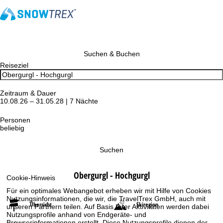
Suchen & Buchen
Reiseziel
Zeitraum & Dauer
10.08.26 – 31.05.28 | 7 Nächte
Personen
beliebig
Suchen
Obergurgl - Hochgurgl
Cookie-Hinweis
Für ein optimales Webangebot erheben wir mit Hilfe von Cookies
Nutzungsinformationen, die wir, die TravelTrex GmbH, auch mit
Übersicht
Skiregion
unseren Partnern teilen. Auf Basis Ihrer Aktivitäten werden dabei
Nutzungsprofile anhand von Endgeräte- und
Browserinformationen erstellt. Diese Nutzungsprofile dienen der