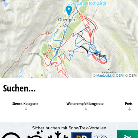
©
Maptoolkit
©
OSM
, © OSM
Suchen…
Sterne-Kategorie
Weiterempfehlungsrate
Preis
Sicher buchen mit SnowTrex-Vorteilen