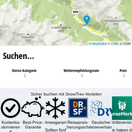
©
Maptoolkit
©
OSM
, © OSM
Suchen…
Sterne-Kategorie
Weiterempfehlungsrate
Preis
Sicher buchen mit SnowTrex-Vorteilen
Kostenlos
Best-Price-
Schneegarantie
Reisepreis-
Deutscher
Reiserücktrittsvers
stornieren
Garantie
Sicherungsschein
Reiseverband
Sollten fünf
Sie haben d
&