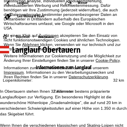
statistischen Analyse, individuellen Produktempfehlung,
Langlauf
Wetter
individualisierten Werbung und Reichweitenmessung. Dafür
benötigen wir Ihre Zustimmung (jederzeit widerrufbar), die auch
die Datenweitergabe bestimmter personenbezogener Daten an
Last-Minute & Deals
Drittanbieter in Drittländern außerhalb des Europäischen
Wirtschaftsraumes umfasst, wie Google oder Microsoft in den
USA.
Mit einem Klick auf
Zustimmen
akzeptieren Sie den Einsatz von
S
Österreich
Obertauern
nicht funktionsnotwendigen Cookies und ähnlichen Technologien.
Wenn Sie
Ablehnen
klicken, verwenden wir nur technisch und zur
Langlauf Obertauern
t
Vertragserfüllung notwendige Dienste.
Weitere Informationen zur Cookienutzung und die Möglichkeit zur
a
Änderung Ihrer Einstellungen finden Sie in unserer
Cookie-Policy
.
Informationen zum Langlauf
Informationen zum Verantwortlichen finden Sie in unserem
r
Impressum
. Informationen zu den Verarbeitungszwecken und
Ihren Rechten finden Sie in unserer
Datenschutzerklärung
.
Loipenkilometer:
32 km
t
In Obertauern stehen Ihnen 32 Kilometer bestens präparierte
Zustimmen
s
Langlaufloipen zur Verfügung. Ein besonderes Highlight ist die
wunderschöne Höhenloipe „Gnadenalmloipe”, die auf rund 20 km in
e
verschiedenen Schwierigkeitsstufen auf einer Höhe von 1.350 m durch
das Skigebiet führt.
i
Wenn Ihnen die verschiedenen klassischen und Skating-Loipen nicht