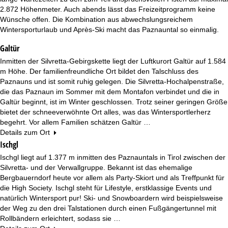
e
2.872 Höhenmeter. Auch abends lässt das Freizeitprogramm keine
Wünsche offen. Die Kombination aus abwechslungsreichem
Wintersporturlaub und Après-Ski macht das Paznauntal so einmalig.
Galtür
Inmitten der Silvretta-Gebirgskette liegt der Luftkurort Galtür auf 1.584
m Höhe. Der familienfreundliche Ort bildet den Talschluss des
Paznauns und ist somit ruhig gelegen. Die Silvretta-Hochalpenstraße,
die das Paznaun im Sommer mit dem Montafon verbindet und die in
Galtür beginnt, ist im Winter geschlossen. Trotz seiner geringen Größe
bietet der schneeverwöhnte Ort alles, was das Wintersportlerherz
begehrt. Vor allem Familien schätzen Galtür …
Details zum Ort
Ischgl
Ischgl liegt auf 1.377 m inmitten des Paznauntals in Tirol zwischen der
Silvretta- und der Verwallgruppe. Bekannt ist das ehemalige
Bergbauerndorf heute vor allem als Party-Skiort und als Treffpunkt für
die High Society. Ischgl steht für Lifestyle, erstklassige Events und
natürlich Wintersport pur! Ski- und Snowboardern wird beispielsweise
der Weg zu den drei Talstationen durch einen Fußgängertunnel mit
Rollbändern erleichtert, sodass sie …