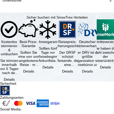
3
Sicher buchen mit SnowTrex-Vorteilen
Kostenlos
Best-Price-
Schneegarantie
Reisepreis-
Deutscher
Reiserücktrittsvers
stornieren
Garantie
Sicherungsschein
Reiseverband
Sollten fünf
Sie haben d
&
Sollten Sie
Tage vor
Der DRSF
Der DRV ist die
Wahl zwisch
umbuchen
eine von uns
Reisebeginn
schützt
größte
der
Sie können
angebotene
(Ankunftstag)
Reisende, die
Organisation von
Reiserücktrit
innerhalb
Reise - mit
aufgrund von
eine
Reisebüros und
Versicheru
Details
Details
von 5 Tagen
gleicher
Schneemangel
Pauschalreise
Reiseveranstaltern
(inklusive 
Details
Details
Details
nach der
Leistung und
…
oder
in …
Buchung
Verfügbarkeit
verbundene
Details
kostenfrei
…
Reiseleistungen
Sicherheit
:
zurücktreten,
…
…
Zahlungsarten
:
Social Media
: