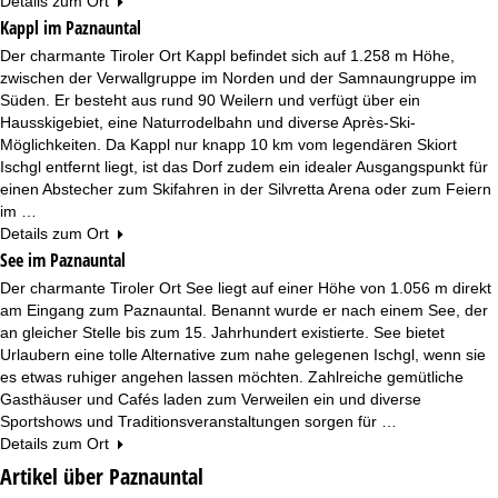
Details zum Ort
Kappl im Paznauntal
Der charmante Tiroler Ort Kappl befindet sich auf 1.258 m Höhe,
zwischen der Verwallgruppe im Norden und der Samnaungruppe im
Süden. Er besteht aus rund 90 Weilern und verfügt über ein
Hausskigebiet, eine Naturrodelbahn und diverse Après-Ski-
Möglichkeiten. Da Kappl nur knapp 10 km vom legendären Skiort
Ischgl entfernt liegt, ist das Dorf zudem ein idealer Ausgangspunkt für
einen Abstecher zum Skifahren in der Silvretta Arena oder zum Feiern
im …
Details zum Ort
See im Paznauntal
Der charmante Tiroler Ort See liegt auf einer Höhe von 1.056 m direkt
am Eingang zum Paznauntal. Benannt wurde er nach einem See, der
an gleicher Stelle bis zum 15. Jahrhundert existierte. See bietet
Urlaubern eine tolle Alternative zum nahe gelegenen Ischgl, wenn sie
es etwas ruhiger angehen lassen möchten. Zahlreiche gemütliche
Gasthäuser und Cafés laden zum Verweilen ein und diverse
Sportshows und Traditionsveranstaltungen sorgen für …
Details zum Ort
Artikel über Paznauntal