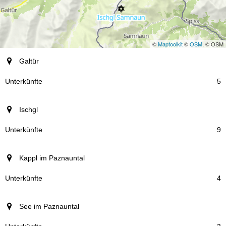
©
Maptoolkit
©
OSM
, © OSM
Ort
Galtür
Unterkünfte
5
Ischgl
9
Kappl im Paznauntal
4
See im Paznauntal