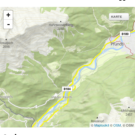
+
KARTE
-
©
Maptoolkit
©
OSM
, © OSM