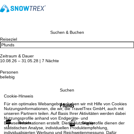
Suchen & Buchen
Reiseziel
Zeitraum & Dauer
10.08.26 – 31.05.28 | 7 Nächte
Personen
beliebig
Suchen
Cookie-Hinweis
Für ein optimales Webangebot erheben wir mit Hilfe von Cookies
Pfunds
Nutzungsinformationen, die wir, die TravelTrex GmbH, auch mit
unseren Partnern teilen. Auf Basis Ihrer Aktivitäten werden dabei
Nutzungsprofile anhand von Endgeräte- und
Übersicht
Skigebiet
Browserinformationen erstellt. Diese Nutzungsprofile dienen der
statistischen Analyse, individuellen Produktempfehlung,
individualisierten Werbung und Reichweitenmessung. Dafür