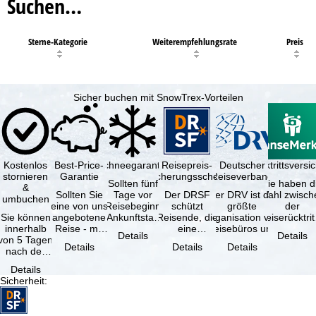
Suchen…
Sterne-Kategorie
Weiterempfehlungsrate
Preis
Sicher buchen mit SnowTrex-Vorteilen
Kostenlos
Best-Price-
Schneegarantie
Reisepreis-
Deutscher
Reiserücktrittsvers
stornieren
Garantie
Sicherungsschein
Reiseverband
Sollten fünf
Sie haben d
&
Sollten Sie
Tage vor
Der DRSF
Der DRV ist die
Wahl zwisch
umbuchen
eine von uns
Reisebeginn
schützt
größte
der
Sie können
angebotene
(Ankunftstag)
Reisende, die
Organisation von
Reiserücktrit
innerhalb
Reise - mit
aufgrund von
eine
Reisebüros und
Versicheru
Details
Details
von 5 Tagen
gleicher
Schneemangel
Pauschalreise
Reiseveranstaltern
(inklusive 
Details
Details
Details
nach der
Leistung und
…
oder
in …
Buchung
Verfügbarkeit
verbundene
Details
kostenfrei
…
Reiseleistungen
Sicherheit
:
zurücktreten,
…
…