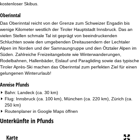
t
kostenloser Skibus.
Oberinntal
e
Das Oberinntal reicht von der Grenze zum Schweizer Engadin bis
wenige Kilometer westlich der Tiroler Hauptstadt Innsbruck. Das an
vielen Stellen schmale Tal ist geprägt von beeindruckenden
Schluchten sowie den umgebenden Dreitausendern der Lechtaler
Alpen im Norden und der Samnaungruppe und den Ötztaler Alpen im
Süden. Zahlreiche Freizeitangebote wie Winterwanderungen,
Rodelbahnen, Hallenbäder, Eislauf und Paragliding sowie das typische
Tiroler Après-Ski machen das Oberinntal zum perfekten Ziel für einen
gelungenen Winterurlaub!
Anreise Pfunds
Bahn: Landeck (ca. 30 km)
Flug: Innsbruck (ca. 100 km), München (ca. 220 km), Zürich (ca.
250 km)
Routenplaner in
Google Maps
öffnen
Unterkünfte in Pfunds
Karte