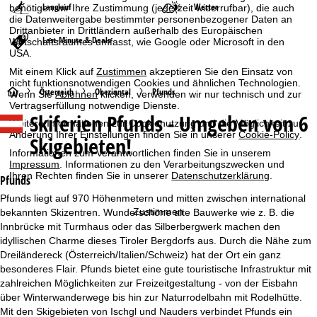
Langlauf
Wetter
benötigen wir Ihre Zustimmung (jederzeit widerrufbar), die auch
die Datenweitergabe bestimmter personenbezogener Daten an
Drittanbieter in Drittländern außerhalb des Europäischen
Last-Minute & Deals
Wirtschaftsraumes umfasst, wie Google oder Microsoft in den
USA.
Mit einem Klick auf
Zustimmen
akzeptieren Sie den Einsatz von
nicht funktionsnotwendigen Cookies und ähnlichen Technologien.
S
Österreich
Oberinntal
Pfunds
Wenn Sie
Ablehnen
klicken, verwenden wir nur technisch und zur
Vertragserfüllung notwendige Dienste.
Skiferien
Pfunds - Umgeben von 6
t
Weitere Informationen zur Cookienutzung und die Möglichkeit zur
Änderung Ihrer Einstellungen finden Sie in unserer
Cookie-Policy
.
Skigebieten!
a
Informationen zum Verantwortlichen finden Sie in unserem
Impressum
. Informationen zu den Verarbeitungszwecken und
Ihren Rechten finden Sie in unserer
Datenschutzerklärung
.
r
Pfunds
Pfunds liegt auf 970 Höhenmetern und mitten zwischen international
t
Zustimmen
bekannten Skizentren. Wunderschöne alte Bauwerke wie z. B. die
Innbrücke mit Turmhaus oder das Silberbergwerk machen den
s
idyllischen Charme dieses Tiroler Bergdorfs aus. Durch die Nähe zum
Dreiländereck (Österreich/Italien/Schweiz) hat der Ort ein ganz
e
besonderes Flair. Pfunds bietet eine gute touristische Infrastruktur mit
zahlreichen Möglichkeiten zur Freizeitgestaltung - von der Eisbahn
i
über Winterwanderwege bis hin zur Naturrodelbahn mit Rodelhütte.
Mit den Skigebieten von Ischgl und Nauders verbindet Pfunds ein