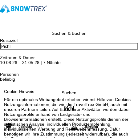
Suchen & Buchen
Reiseziel
Zeitraum & Dauer
10.08.26 – 31.05.28 | 7 Nächte
Personen
beliebig
Cookie-Hinweis
Suchen
Für ein optimales Webangebot erheben wir mit Hilfe von Cookies
Nutzungsinformationen, die wir, die TravelTrex GmbH, auch mit
Pichl
unseren Partnern teilen. Auf Basis Ihrer Aktivitäten werden dabei
Nutzungsprofile anhand von Endgeräte- und
Browserinformationen erstellt. Diese Nutzungsprofile dienen der
statistischen Analyse, individuellen Produktempfehlung,
Übersicht
Skiregion
individualisierten Werbung und Reichweitenmessung. Dafür
benötigen wir Ihre Zustimmung (jederzeit widerrufbar), die auch