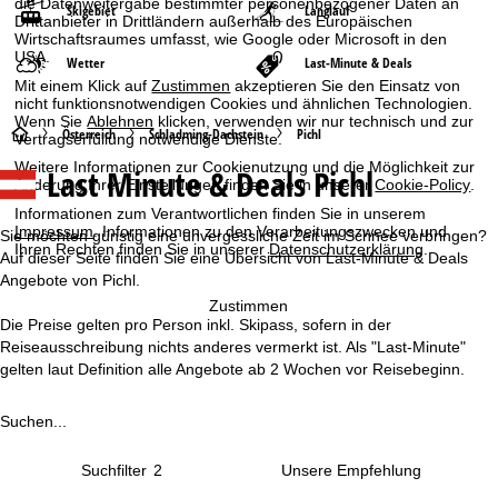
die Datenweitergabe bestimmter personenbezogener Daten an
Skigebiet
Langlauf
Drittanbieter in Drittländern außerhalb des Europäischen
Wirtschaftsraumes umfasst, wie Google oder Microsoft in den
USA.
Wetter
Last-Minute & Deals
Mit einem Klick auf
Zustimmen
akzeptieren Sie den Einsatz von
nicht funktionsnotwendigen Cookies und ähnlichen Technologien.
Wenn Sie
Ablehnen
klicken, verwenden wir nur technisch und zur
S
Österreich
Schladming-Dachstein
Pichl
Vertragserfüllung notwendige Dienste.
Weitere Informationen zur Cookienutzung und die Möglichkeit zur
Last Minute & Deals Pichl
t
Änderung Ihrer Einstellungen finden Sie in unserer
Cookie-Policy
.
Informationen zum Verantwortlichen finden Sie in unserem
a
Impressum
. Informationen zu den Verarbeitungszwecken und
Sie möchten günstig eine unvergessliche Zeit im Schnee verbringen?
Ihren Rechten finden Sie in unserer
Datenschutzerklärung
.
Auf dieser Seite finden Sie eine Übersicht von Last-Minute & Deals
r
Angebote von Pichl.
Zustimmen
t
Die Preise gelten pro Person inkl. Skipass, sofern in der
Reiseausschreibung nichts anderes vermerkt ist. Als "Last-Minute"
s
gelten laut Definition alle Angebote ab 2 Wochen vor Reisebeginn.
e
Suchen...
i
Suchfilter
2
t