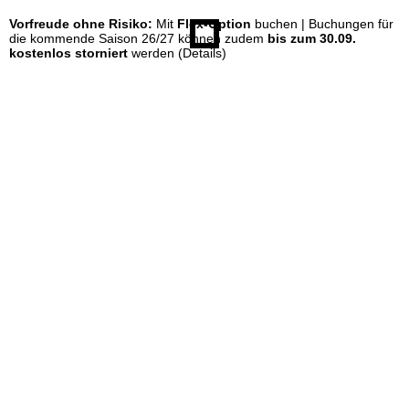
Vorfreude ohne Risiko:
Mit
Flex-Option
buchen | Buchungen für
e
die kommende Saison 26/27 können zudem
bis zum 30.09.
kostenlos storniert
werden
(Details)