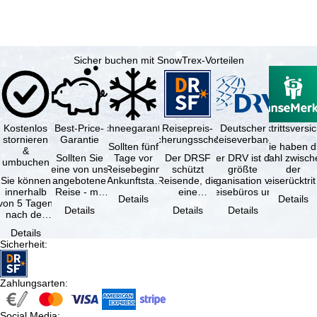
Sicher buchen mit SnowTrex-Vorteilen
Kostenlos
Best-Price-
Schneegarantie
Reisepreis-
Deutscher
Reiserücktrittsvers
stornieren
Garantie
Sicherungsschein
Reiseverband
Sollten fünf
Sie haben d
&
Sollten Sie
Tage vor
Der DRSF
Der DRV ist die
Wahl zwisch
umbuchen
eine von uns
Reisebeginn
schützt
größte
der
Sie können
angebotene
(Ankunftstag)
Reisende, die
Organisation von
Reiserücktrit
innerhalb
Reise - mit
aufgrund von
eine
Reisebüros und
Versicheru
Details
Details
von 5 Tagen
gleicher
Schneemangel
Pauschalreise
Reiseveranstaltern
(inklusive 
Details
Details
Details
nach der
Leistung und
…
oder
in …
Buchung
Verfügbarkeit
verbundene
Details
kostenfrei
…
Reiseleistungen
Sicherheit
:
zurücktreten,
…
…
Zahlungsarten
:
Social Media
: