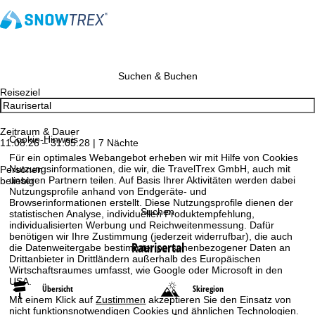
Suchen & Buchen
Reiseziel
Zeitraum & Dauer
Cookie-Hinweis
11.08.26 – 31.05.28 | 7 Nächte
Für ein optimales Webangebot erheben wir mit Hilfe von Cookies
Nutzungsinformationen, die wir, die TravelTrex GmbH, auch mit
Personen
unseren Partnern teilen. Auf Basis Ihrer Aktivitäten werden dabei
beliebig
Nutzungsprofile anhand von Endgeräte- und
Browserinformationen erstellt. Diese Nutzungsprofile dienen der
Suchen
statistischen Analyse, individuellen Produktempfehlung,
individualisierten Werbung und Reichweitenmessung. Dafür
benötigen wir Ihre Zustimmung (jederzeit widerrufbar), die auch
Raurisertal
die Datenweitergabe bestimmter personenbezogener Daten an
Drittanbieter in Drittländern außerhalb des Europäischen
Wirtschaftsraumes umfasst, wie Google oder Microsoft in den
USA.
Übersicht
Skiregion
Mit einem Klick auf
Zustimmen
akzeptieren Sie den Einsatz von
nicht funktionsnotwendigen Cookies und ähnlichen Technologien.