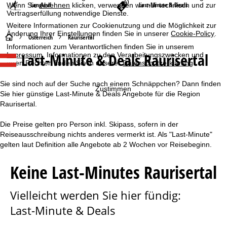
Langlauf
Last-Minute & Deals
Wenn Sie
Ablehnen
klicken, verwenden wir nur technisch und zur
Vertragserfüllung notwendige Dienste.
Weitere Informationen zur Cookienutzung und die Möglichkeit zur
Änderung Ihrer Einstellungen finden Sie in unserer
Cookie-Policy
.
S
Österreich
Raurisertal
Informationen zum Verantwortlichen finden Sie in unserem
Last-Minute & Deals Raurisertal
Impressum
. Informationen zu den Verarbeitungszwecken und
t
Ihren Rechten finden Sie in unserer
Datenschutzerklärung
.
a
Sie sind noch auf der Suche nach einem Schnäppchen? Dann finden
Zustimmen
Sie hier günstige Last-Minute & Deals Angebote für die Region
r
Raurisertal.
t
Die Preise gelten pro Person inkl. Skipass, sofern in der
Reiseausschreibung nichts anderes vermerkt ist. Als "Last-Minute"
s
gelten laut Definition alle Angebote ab 2 Wochen vor Reisebeginn.
e
Keine Last-Minutes Raurisertal
i
Vielleicht werden Sie hier fündig:
t
Last-Minute & Deals
e