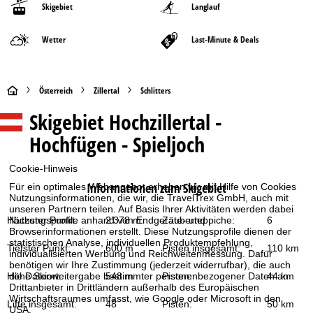
Skigebiet
Langlauf
Wetter
Last-Minute & Deals
S
Österreich
Zillertal
Schlitters
Skigebiet
Hochzillertal -
t
Hochfügen - Spieljoch
a
Cookie-Hinweis
r
Informationen zum Skigebiet
Für ein optimales Webangebot erheben wir mit Hilfe von Cookies
Nutzungsinformationen, die wir, die TravelTrex GmbH, auch mit
t
unseren Partnern teilen. Auf Basis Ihrer Aktivitäten werden dabei
Höchster Punkt:
2’378 m
Zauberteppiche:
6
Nutzungsprofile anhand von Endgeräte- und
Browserinformationen erstellt. Diese Nutzungsprofile dienen der
s
statistischen Analyse, individuellen Produktempfehlung,
Tiefster Punkt:
600 m
Pisten insgesamt:
110 km
individualisierten Werbung und Reichweitenmessung. Dafür
e
benötigen wir Ihre Zustimmung (jederzeit widerrufbar), die auch
Höhe Skiort:
548 m
Pisten:
44 km
die Datenweitergabe bestimmter personenbezogener Daten an
Drittanbieter in Drittländern außerhalb des Europäischen
i
Wirtschaftsraumes umfasst, wie Google oder Microsoft in den
Lifte insgesamt:
48
Pisten:
50 km
USA.