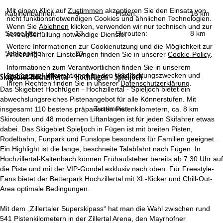
t
Mit einem Klick auf
Zustimmen
akzeptieren Sie den Einsatz von
Kabinenbahnen:
9
Pisten:
16 km
nicht funktionsnotwendigen Cookies und ähnlichen Technologien.
e
Wenn Sie
Ablehnen
klicken, verwenden wir nur technisch und zur
Sessellifte:
13
Skirouten:
8 km
Vertragserfüllung notwendige Dienste.
Weitere Informationen zur Cookienutzung und die Möglichkeit zur
Schlepplifte:
20
Änderung Ihrer Einstellungen finden Sie in unserer
Cookie-Policy
.
Informationen zum Verantwortlichen finden Sie in unserem
Skigebiet
Hochzillertal - Hochfügen - Spieljoch
Impressum
. Informationen zu den Verarbeitungszwecken und
Ihren Rechten finden Sie in unserer
Datenschutzerklärung
.
Das Skigebiet Hochfügen - Hochzillertal - Spieljoch bietet ein
abwechslungsreiches Pistenangebot für alle Könnerstufen. Mit
Zustimmen
insgesamt 110 bestens präparierten Pistenkilometern, ca. 8 km
Skirouten und 48 modernen Liftanlagen ist für jeden Skifahrer etwas
dabei. Das Skigebiet Spieljoch in Fügen ist mit breiten Pisten,
Rodelbahn, Funpark und Funslope besonders für Familien geeignet.
Ein Highlight ist die lange, beschneite Talabfahrt nach Fügen. In
Hochzillertal-Kaltenbach können Frühaufsteher bereits ab 7:30 Uhr auf
die Piste und mit der VIP-Gondel exklusiv nach oben. Für Freestyle-
Fans bietet der Betterpark Hochzillertal mit XL-Kicker und Chill-Out-
Area optimale Bedingungen.
Mit dem „Zillertaler Superskipass“ hat man die Wahl zwischen rund
541 Pistenkilometern in der Zillertal Arena, den Mayrhofner