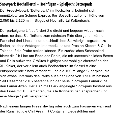
Snowpark Hochzillertal - Hochfügen - Spieljoch:
Betterpark
Der Freestylepark "Betterpark" im Hochzillertal befindet sich
unmittelbar am Schnee Express 8er-Sessellift auf einer Höhe von
2.050 bis 2.120 m im Skigebiet Hochzillertal-Kaltenbach.
Der parkeigene Lift befördert Sie direkt und bequem wieder nach
oben, so dass Sie fließend zum nächsten Ride übergehen können. Im
Park sind drei Lines mit unterschiedlichen Schwierigkeitsgraden zu
finden, so dass Anfänger, Intermediates und Pros an Kickern & Co. ihr
Talent auf die Probe stellen können. Ein zusätzliches Schmankerl
bietet die Jib Line am Ende des Parks, die mit unterschiedlichen Boxen
und Rails aufwartet. Größtes Highlight sind wohl gleichermaßen der
XL-Kicker, der vor allem auch Beobachtern im Sessellift eine
entsprechende Show verspricht, und die 100 m lange Superpipe, die
sich etwas unterhalb des Parks auf einer Höhe von 1.950 m befindet.
Seit Dezember 2016 besteht auch der neue "Snowpark Lamark" bei
den Lamarkliften. Der als Small Park angelegte Snowpark besteht aus
drei Lines mit 13 Elementen, die alle Könnerstufen ansprechen und
eine Menge Spaß versprechen!
Nach einem langen Freestyle-Tag oder auch zum Pausieren während
der Runs lädt die Chill Area mit Container, Liegestühlen und