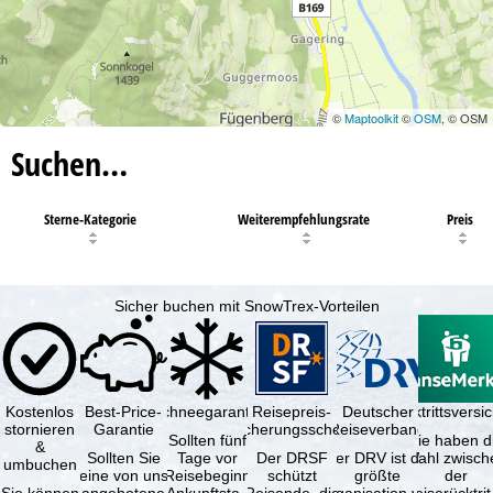
©
Maptoolkit
©
OSM
, © OSM
Suchen…
Sterne-Kategorie
Weiterempfehlungsrate
Preis
Sicher buchen mit SnowTrex-Vorteilen
Kostenlos
Best-Price-
Schneegarantie
Reisepreis-
Deutscher
Reiserücktrittsvers
stornieren
Garantie
Sicherungsschein
Reiseverband
Sollten fünf
Sie haben d
&
Sollten Sie
Tage vor
Der DRSF
Der DRV ist die
Wahl zwisch
umbuchen
eine von uns
Reisebeginn
schützt
größte
der