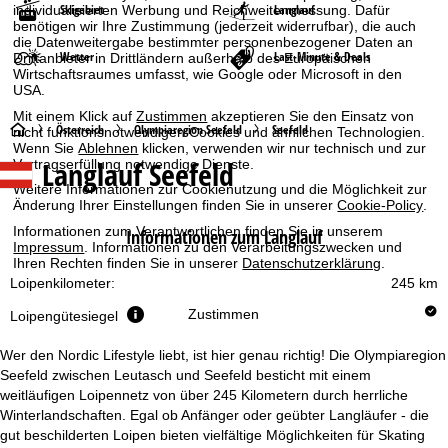
Skigebiet
Langlauf
individualisierten Werbung und Reichweitenmessung. Dafür
benötigen wir Ihre Zustimmung (jederzeit widerrufbar), die auch
die Datenweitergabe bestimmter personenbezogener Daten an
Wetter
Last-Minute & Deals
Drittanbieter in Drittländern außerhalb des Europäischen
Wirtschaftsraumes umfasst, wie Google oder Microsoft in den
USA.
Mit einem Klick auf
Zustimmen
akzeptieren Sie den Einsatz von
S
Österreich
Olympiaregion Seefeld
Seefeld
nicht funktionsnotwendigen Cookies und ähnlichen Technologien.
Wenn Sie
Ablehnen
klicken, verwenden wir nur technisch und zur
Langlauf Seefeld
Vertragserfüllung notwendige Dienste.
t
Weitere Informationen zur Cookienutzung und die Möglichkeit zur
Änderung Ihrer Einstellungen finden Sie in unserer
Cookie-Policy
.
a
Informationen zum Verantwortlichen finden Sie in unserem
Informationen zum Langlauf
Impressum
. Informationen zu den Verarbeitungszwecken und
r
Ihren Rechten finden Sie in unserer
Datenschutzerklärung
.
Loipenkilometer:
245 km
t
Zustimmen
Loipengütesiegel
s
Wer den Nordic Lifestyle liebt, ist hier genau richtig! Die Olympiaregion
e
Seefeld zwischen Leutasch und Seefeld besticht mit einem
weitläufigen Loipennetz von über 245 Kilometern durch herrliche
Winterlandschaften. Egal ob Anfänger oder geübter Langläufer - die
i
gut beschilderten Loipen bieten vielfältige Möglichkeiten für Skating