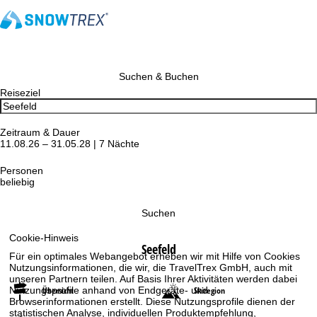
Suchen & Buchen
Reiseziel
Zeitraum & Dauer
11.08.26 – 31.05.28 | 7 Nächte
Personen
beliebig
Suchen
Cookie-Hinweis
Seefeld
Für ein optimales Webangebot erheben wir mit Hilfe von Cookies
Nutzungsinformationen, die wir, die TravelTrex GmbH, auch mit
unseren Partnern teilen. Auf Basis Ihrer Aktivitäten werden dabei
Übersicht
Skiregion
Nutzungsprofile anhand von Endgeräte- und
Browserinformationen erstellt. Diese Nutzungsprofile dienen der
statistischen Analyse, individuellen Produktempfehlung,