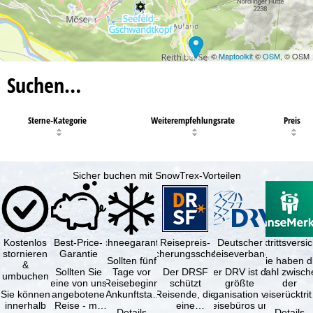
©
Maptoolkit
©
OSM
, © OSM
Suchen…
Sterne-Kategorie
Weiterempfehlungsrate
Preis
Sicher buchen mit SnowTrex-Vorteilen
Kostenlos
Best-Price-
Schneegarantie
Reisepreis-
Deutscher
Reiserücktrittsvers
stornieren
Garantie
Sicherungsschein
Reiseverband
Sollten fünf
Sie haben d
&
Sollten Sie
Tage vor
Der DRSF
Der DRV ist die
Wahl zwisch
umbuchen
eine von uns
Reisebeginn
schützt
größte
der
Sie können
angebotene
(Ankunftstag)
Reisende, die
Organisation von
Reiserücktrit
innerhalb
Reise - mit
aufgrund von
eine
Reisebüros und
Versicheru
Details
Details