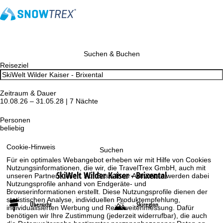
Suchen & Buchen
Reiseziel
Zeitraum & Dauer
10.08.26 – 31.05.28 | 7 Nächte
Personen
beliebig
Cookie-Hinweis
Suchen
Für ein optimales Webangebot erheben wir mit Hilfe von Cookies
Nutzungsinformationen, die wir, die TravelTrex GmbH, auch mit
SkiWelt Wilder Kaiser - Brixental
unseren Partnern teilen. Auf Basis Ihrer Aktivitäten werden dabei
Nutzungsprofile anhand von Endgeräte- und
Browserinformationen erstellt. Diese Nutzungsprofile dienen der
statistischen Analyse, individuellen Produktempfehlung,
Übersicht
Skiregion
individualisierten Werbung und Reichweitenmessung. Dafür
benötigen wir Ihre Zustimmung (jederzeit widerrufbar), die auch