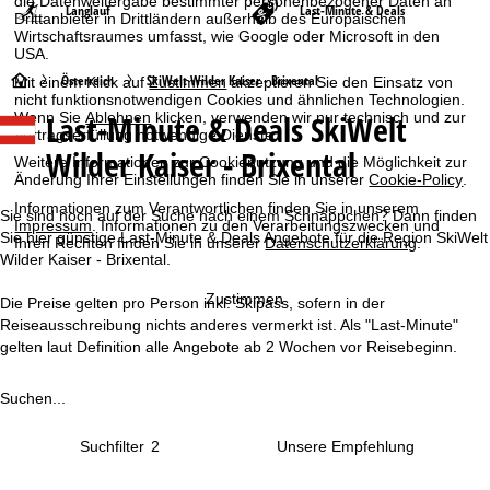
die Datenweitergabe bestimmter personenbezogener Daten an
Langlauf
Last-Minute & Deals
Drittanbieter in Drittländern außerhalb des Europäischen
Wirtschaftsraumes umfasst, wie Google oder Microsoft in den
USA.
S
Österreich
SkiWelt Wilder Kaiser - Brixental
Mit einem Klick auf
Zustimmen
akzeptieren Sie den Einsatz von
nicht funktionsnotwendigen Cookies und ähnlichen Technologien.
Last-Minute & Deals SkiWelt
Wenn Sie
Ablehnen
klicken, verwenden wir nur technisch und zur
t
Vertragserfüllung notwendige Dienste.
Wilder Kaiser - Brixental
Weitere Informationen zur Cookienutzung und die Möglichkeit zur
a
Änderung Ihrer Einstellungen finden Sie in unserer
Cookie-Policy
.
Informationen zum Verantwortlichen finden Sie in unserem
r
Sie sind noch auf der Suche nach einem Schnäppchen? Dann finden
Impressum
. Informationen zu den Verarbeitungszwecken und
Sie hier günstige Last-Minute & Deals Angebote für die Region SkiWelt
Ihren Rechten finden Sie in unserer
Datenschutzerklärung
.
t
Wilder Kaiser - Brixental.
Zustimmen
Die Preise gelten pro Person inkl. Skipass, sofern in der
s
Reiseausschreibung nichts anderes vermerkt ist. Als "Last-Minute"
gelten laut Definition alle Angebote ab 2 Wochen vor Reisebeginn.
e
i
Suchen...
t
Suchfilter
2
e