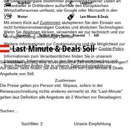
die Datenweitergabe bestimmter personenbezogener Daten an
Skigebiet
Langlauf
Drittanbieter in Drittländern außerhalb des Europäischen
Wirtschaftsraumes umfasst, wie Google oder Microsoft in den
USA.
Wetter
Last-Minute & Deals
Mit einem Klick auf
Zustimmen
akzeptieren Sie den Einsatz von
nicht funktionsnotwendigen Cookies und ähnlichen Technologien.
Wenn Sie
Ablehnen
klicken, verwenden wir nur technisch und zur
S
Österreich
SkiWelt Wilder Kaiser - Brixental
Söll
Vertragserfüllung notwendige Dienste.
Weitere Informationen zur Cookienutzung und die Möglichkeit zur
Last Minute & Deals Söll
t
Änderung Ihrer Einstellungen finden Sie in unserer
Cookie-Policy
.
Informationen zum Verantwortlichen finden Sie in unserem
a
Impressum
. Informationen zu den Verarbeitungszwecken und
Sie möchten günstig eine unvergessliche Zeit im Schnee verbringen?
Ihren Rechten finden Sie in unserer
Datenschutzerklärung
.
Auf dieser Seite finden Sie eine Übersicht von Last-Minute & Deals
r
Angebote von Söll.
Zustimmen
t
Die Preise gelten pro Person inkl. Skipass, sofern in der
Reiseausschreibung nichts anderes vermerkt ist. Als "Last-Minute"
s
gelten laut Definition alle Angebote ab 2 Wochen vor Reisebeginn.
e
Suchen...
i
Suchfilter
2
t