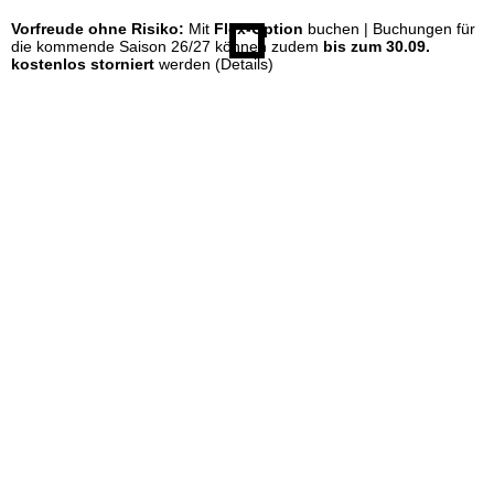
Vorfreude ohne Risiko:
Mit
Flex-Option
buchen | Buchungen für
e
die kommende Saison 26/27 können zudem
bis zum 30.09.
kostenlos storniert
werden
(Details)