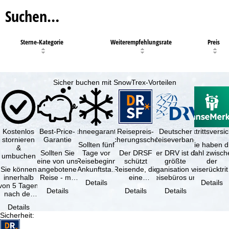
Suchen…
Sterne-Kategorie
Weiterempfehlungsrate
Preis
Sicher buchen mit SnowTrex-Vorteilen
Kostenlos
Best-Price-
Schneegarantie
Reisepreis-
Deutscher
Reiserücktrittsvers
stornieren
Garantie
Sicherungsschein
Reiseverband
Sollten fünf
Sie haben d
&
Sollten Sie
Tage vor
Der DRSF
Der DRV ist die
Wahl zwisch
umbuchen
eine von uns
Reisebeginn
schützt
größte
der
Sie können
angebotene
(Ankunftstag)
Reisende, die
Organisation von
Reiserücktrit
innerhalb
Reise - mit
aufgrund von
eine
Reisebüros und
Versicheru
Details
Details
von 5 Tagen
gleicher
Schneemangel
Pauschalreise
Reiseveranstaltern
(inklusive 
Details
Details
Details
nach der
Leistung und
…
oder
in …
Buchung
Verfügbarkeit
verbundene
Details
kostenfrei
…
Reiseleistungen
Sicherheit
:
zurücktreten,
…
…