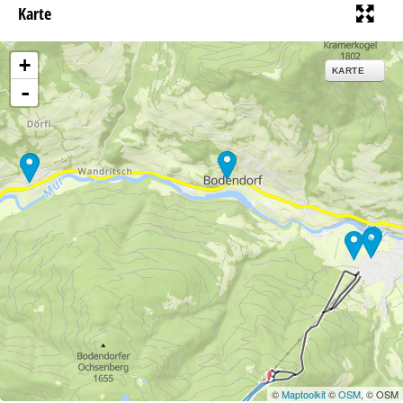
Karte
+
KARTE
-
©
Maptoolkit
©
OSM
, © OSM