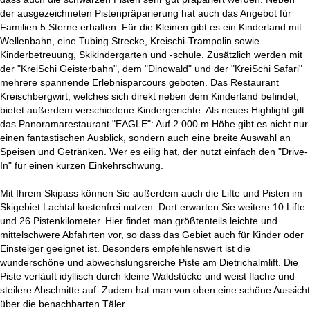
der ausgezeichneten Pistenpräparierung hat auch das Angebot für
Familien 5 Sterne erhalten. Für die Kleinen gibt es ein Kinderland mit
Wellenbahn, eine Tubing Strecke, Kreischi-Trampolin sowie
Kinderbetreuung, Skikindergarten und -schule. Zusätzlich werden mit
der "KreiSchi Geisterbahn", dem "Dinowald" und der "KreiSchi Safari"
mehrere spannende Erlebnisparcours geboten. Das Restaurant
Kreischbergwirt, welches sich direkt neben dem Kinderland befindet,
bietet außerdem verschiedene Kindergerichte. Als neues Highlight gilt
das Panoramarestaurant "EAGLE": Auf 2.000 m Höhe gibt es nicht nur
einen fantastischen Ausblick, sondern auch eine breite Auswahl an
Speisen und Getränken. Wer es eilig hat, der nutzt einfach den "Drive-
In" für einen kurzen Einkehrschwung.
Mit Ihrem Skipass können Sie außerdem auch die Lifte und Pisten im
Skigebiet Lachtal kostenfrei nutzen. Dort erwarten Sie weitere 10 Lifte
und 26 Pistenkilometer. Hier findet man größtenteils leichte und
mittelschwere Abfahrten vor, so dass das Gebiet auch für Kinder oder
Einsteiger geeignet ist. Besonders empfehlenswert ist die
wunderschöne und abwechslungsreiche Piste am Dietrichalmlift. Die
Piste verläuft idyllisch durch kleine Waldstücke und weist flache und
steilere Abschnitte auf. Zudem hat man von oben eine schöne Aussicht
über die benachbarten Täler.