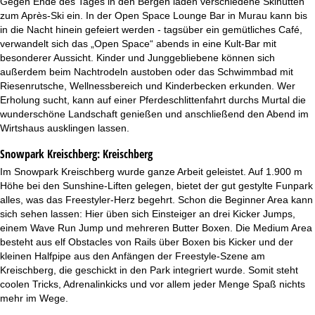
Gegen Ende des Tages in den Bergen laden verschiedene Skihütten
zum Après-Ski ein. In der Open Space Lounge Bar in Murau kann bis
in die Nacht hinein gefeiert werden - tagsüber ein gemütliches Café,
verwandelt sich das „Open Space“ abends in eine Kult-Bar mit
besonderer Aussicht. Kinder und Junggebliebene können sich
außerdem beim Nachtrodeln austoben oder das Schwimmbad mit
Riesenrutsche, Wellnessbereich und Kinderbecken erkunden. Wer
Erholung sucht, kann auf einer Pferdeschlittenfahrt durchs Murtal die
wunderschöne Landschaft genießen und anschließend den Abend im
Wirtshaus ausklingen lassen.
Snowpark Kreischberg:
Kreischberg
Im Snowpark Kreischberg wurde ganze Arbeit geleistet. Auf 1.900 m
Höhe bei den Sunshine-Liften gelegen, bietet der gut gestylte Funpark
alles, was das Freestyler-Herz begehrt. Schon die Beginner Area kann
sich sehen lassen: Hier üben sich Einsteiger an drei Kicker Jumps,
einem Wave Run Jump und mehreren Butter Boxen. Die Medium Area
besteht aus elf Obstacles von Rails über Boxen bis Kicker und der
kleinen Halfpipe aus den Anfängen der Freestyle-Szene am
Kreischberg, die geschickt in den Park integriert wurde. Somit steht
coolen Tricks, Adrenalinkicks und vor allem jeder Menge Spaß nichts
mehr im Wege.