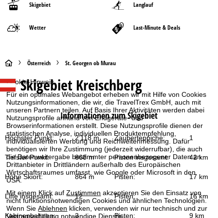
Skigebiet
Langlauf
Wetter
Last-Minute & Deals
S
Österreich
St. Georgen ob Murau
Skigebiet
Kreischberg
Cookie-Hinweis
t
Für ein optimales Webangebot erheben wir mit Hilfe von Cookies
Nutzungsinformationen, die wir, die TravelTrex GmbH, auch mit
a
unseren Partnern teilen. Auf Basis Ihrer Aktivitäten werden dabei
Informationen zum Skigebiet
Nutzungsprofile anhand von Endgeräte- und
r
Browserinformationen erstellt. Diese Nutzungsprofile dienen der
statistischen Analyse, individuellen Produktempfehlung,
Höchster Punkt:
2’118 m
Zauberteppiche:
1
individualisierten Werbung und Reichweitenmessung. Dafür
t
benötigen wir Ihre Zustimmung (jederzeit widerrufbar), die auch
die Datenweitergabe bestimmter personenbezogener Daten an
Tiefster Punkt:
868 m
Pisten insgesamt:
42 km
s
Drittanbieter in Drittländern außerhalb des Europäischen
Wirtschaftsraumes umfasst, wie Google oder Microsoft in den
Höhe Skiort:
864 m
Pisten:
17 km
USA.
e
Mit einem Klick auf
Zustimmen
akzeptieren Sie den Einsatz von
Lifte insgesamt:
12
Pisten:
16 km
nicht funktionsnotwendigen Cookies und ähnlichen Technologien.
i
Wenn Sie
Ablehnen
klicken, verwenden wir nur technisch und zur
Kabinenbahnen:
3
Pisten:
9 km
Vertragserfüllung notwendige Dienste.