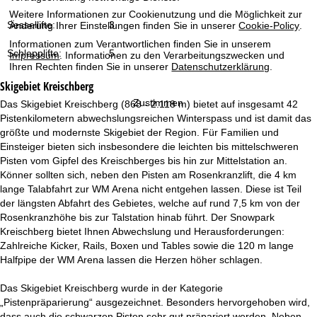
t
Weitere Informationen zur Cookienutzung und die Möglichkeit zur
Sessellifte:
3
Änderung Ihrer Einstellungen finden Sie in unserer
Cookie-Policy
.
e
Informationen zum Verantwortlichen finden Sie in unserem
Schlepplifte:
5
Impressum
. Informationen zu den Verarbeitungszwecken und
Ihren Rechten finden Sie in unserer
Datenschutzerklärung
.
Skigebiet
Kreischberg
Zustimmen
Das Skigebiet Kreischberg (868 - 2.118 m) bietet auf insgesamt 42
Pistenkilometern abwechslungsreichen Winterspass und ist damit das
größte und modernste Skigebiet der Region. Für Familien und
Einsteiger bieten sich insbesondere die leichten bis mittelschweren
Pisten vom Gipfel des Kreischberges bis hin zur Mittelstation an.
Könner sollten sich, neben den Pisten am Rosenkranzlift, die 4 km
lange Talabfahrt zur WM Arena nicht entgehen lassen. Diese ist Teil
der längsten Abfahrt des Gebietes, welche auf rund 7,5 km von der
Rosenkranzhöhe bis zur Talstation hinab führt. Der Snowpark
Kreischberg bietet Ihnen Abwechslung und Herausforderungen:
Zahlreiche Kicker, Rails, Boxen und Tables sowie die 120 m lange
Halfpipe der WM Arena lassen die Herzen höher schlagen.
Das Skigebiet Kreischberg wurde in der Kategorie
„Pistenpräparierung“ ausgezeichnet. Besonders hervorgehoben wird,
dass auch die schwarzen Pisten sehr gut präpariert werden. Neben