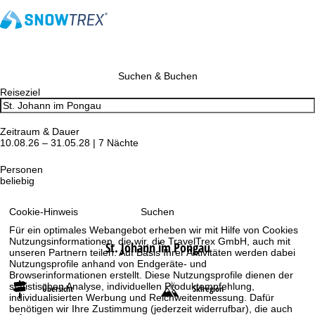
Suchen & Buchen
Reiseziel
Zeitraum & Dauer
10.08.26 – 31.05.28 | 7 Nächte
Personen
beliebig
Suchen
Cookie-Hinweis
Für ein optimales Webangebot erheben wir mit Hilfe von Cookies
Nutzungsinformationen, die wir, die TravelTrex GmbH, auch mit
St. Johann im Pongau
unseren Partnern teilen. Auf Basis Ihrer Aktivitäten werden dabei
Nutzungsprofile anhand von Endgeräte- und
Browserinformationen erstellt. Diese Nutzungsprofile dienen der
statistischen Analyse, individuellen Produktempfehlung,
Übersicht
Skiregion
individualisierten Werbung und Reichweitenmessung. Dafür
benötigen wir Ihre Zustimmung (jederzeit widerrufbar), die auch