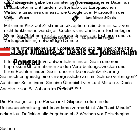
die Datenweitergabe bestimmter personenbezogener Daten an
Skigebiet
Langlauf
Drittanbieter in Drittländern außerhalb des Europäischen
Wirtschaftsraumes umfasst, wie Google oder Microsoft in den
USA.
Wetter
Last-Minute & Deals
Mit einem Klick auf
Zustimmen
akzeptieren Sie den Einsatz von
nicht funktionsnotwendigen Cookies und ähnlichen Technologien.
Wenn Sie
Ablehnen
klicken, verwenden wir nur technisch und zur
S
Österreich
Salzburger Sportwelt
St. Johann im Pongau
Vertragserfüllung notwendige Dienste.
Last Minute & Deals St. Johann im
Weitere Informationen zur Cookienutzung und die Möglichkeit zur
t
Änderung Ihrer Einstellungen finden Sie in unserer
Cookie-Policy
.
Pongau
Informationen zum Verantwortlichen finden Sie in unserem
a
Impressum
. Informationen zu den Verarbeitungszwecken und
Ihren Rechten finden Sie in unserer
Datenschutzerklärung
.
r
Sie möchten günstig eine unvergessliche Zeit im Schnee verbringen?
Auf dieser Seite finden Sie eine Übersicht von Last-Minute & Deals
Zustimmen
t
Angebote von St. Johann im Pongau.
Die Preise gelten pro Person inkl. Skipass, sofern in der
s
Reiseausschreibung nichts anderes vermerkt ist. Als "Last-Minute"
gelten laut Definition alle Angebote ab 2 Wochen vor Reisebeginn.
e
i
Suchen...
t