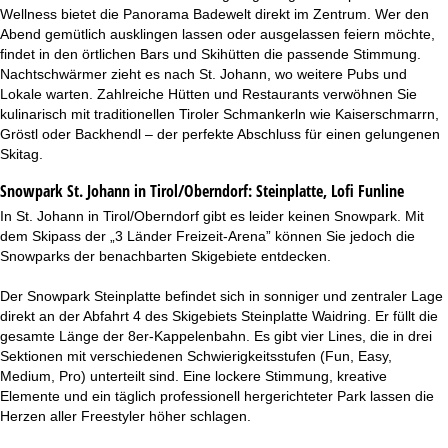
Wellness bietet die Panorama Badewelt direkt im Zentrum. Wer den
Abend gemütlich ausklingen lassen oder ausgelassen feiern möchte,
findet in den örtlichen Bars und Skihütten die passende Stimmung.
Nachtschwärmer zieht es nach St. Johann, wo weitere Pubs und
Lokale warten. Zahlreiche Hütten und Restaurants verwöhnen Sie
kulinarisch mit traditionellen Tiroler Schmankerln wie Kaiserschmarrn,
Gröstl oder Backhendl – der perfekte Abschluss für einen gelungenen
Skitag.
Snowpark St. Johann in Tirol/Oberndorf:
Steinplatte, Lofi Funline
In St. Johann in Tirol/Oberndorf gibt es leider keinen Snowpark. Mit
dem Skipass der „3 Länder Freizeit-Arena” können Sie jedoch die
Snowparks der benachbarten Skigebiete entdecken.
Der Snowpark Steinplatte befindet sich in sonniger und zentraler Lage
direkt an der Abfahrt 4 des Skigebiets Steinplatte Waidring. Er füllt die
gesamte Länge der 8er-Kappelenbahn. Es gibt vier Lines, die in drei
Sektionen mit verschiedenen Schwierigkeitsstufen (Fun, Easy,
Medium, Pro) unterteilt sind. Eine lockere Stimmung, kreative
Elemente und ein täglich professionell hergerichteter Park lassen die
Herzen aller Freestyler höher schlagen.