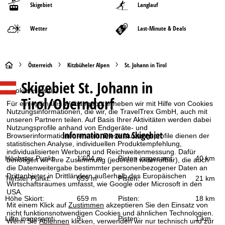
Skigebiet
Langlauf
Wetter
Last-Minute & Deals
S
Österreich
Kitzbüheler Alpen
St. Johann in Tirol
Skigebiet
St. Johann in
t
Cookie-Hinweis
Tirol/Oberndorf
Für ein optimales Webangebot erheben wir mit Hilfe von Cookies
a
Nutzungsinformationen, die wir, die TravelTrex GmbH, auch mit
unseren Partnern teilen. Auf Basis Ihrer Aktivitäten werden dabei
r
Nutzungsprofile anhand von Endgeräte- und
Informationen zum Skigebiet
Browserinformationen erstellt. Diese Nutzungsprofile dienen der
statistischen Analyse, individuellen Produktempfehlung,
t
individualisierten Werbung und Reichweitenmessung. Dafür
Höchster Punkt:
1’604 m
Pisten insgesamt:
40 km
benötigen wir Ihre Zustimmung (jederzeit widerrufbar), die auch
s
die Datenweitergabe bestimmter personenbezogener Daten an
Drittanbieter in Drittländern außerhalb des Europäischen
Tiefster Punkt:
659 m
Pisten:
21 km
Wirtschaftsraumes umfasst, wie Google oder Microsoft in den
e
USA.
Höhe Skiort:
659 m
Pisten:
18 km
Mit einem Klick auf
Zustimmen
akzeptieren Sie den Einsatz von
i
nicht funktionsnotwendigen Cookies und ähnlichen Technologien.
Lifte insgesamt:
9
Pisten:
1 km
Wenn Sie
Ablehnen
klicken, verwenden wir nur technisch und zur