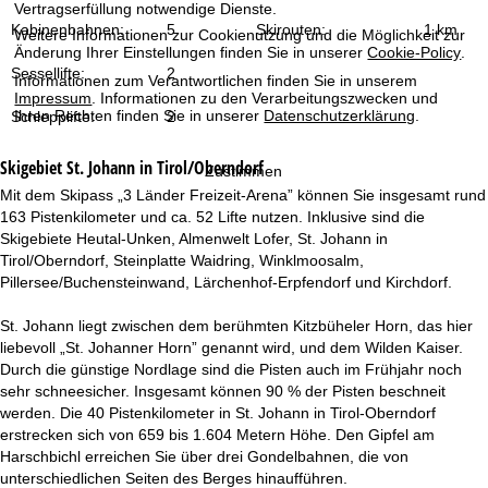
Vertragserfüllung notwendige Dienste.
t
Kabinenbahnen:
5
Skirouten:
1 km
Weitere Informationen zur Cookienutzung und die Möglichkeit zur
Änderung Ihrer Einstellungen finden Sie in unserer
Cookie-Policy
.
e
Sessellifte:
2
Informationen zum Verantwortlichen finden Sie in unserem
Impressum
. Informationen zu den Verarbeitungszwecken und
Ihren Rechten finden Sie in unserer
Datenschutzerklärung
.
Schlepplifte:
2
Skigebiet
St. Johann in Tirol/Oberndorf
Zustimmen
Mit dem Skipass „3 Länder Freizeit-Arena” können Sie insgesamt rund
163 Pistenkilometer und ca. 52 Lifte nutzen. Inklusive sind die
Skigebiete Heutal-Unken, Almenwelt Lofer, St. Johann in
Tirol/Oberndorf, Steinplatte Waidring, Winklmoosalm,
Pillersee/Buchensteinwand, Lärchenhof-Erpfendorf und Kirchdorf.
St. Johann liegt zwischen dem berühmten Kitzbüheler Horn, das hier
liebevoll „St. Johanner Horn” genannt wird, und dem Wilden Kaiser.
Durch die günstige Nordlage sind die Pisten auch im Frühjahr noch
sehr schneesicher. Insgesamt können 90 % der Pisten beschneit
werden. Die 40 Pistenkilometer in St. Johann in Tirol-Oberndorf
erstrecken sich von 659 bis 1.604 Metern Höhe. Den Gipfel am
Harschbichl erreichen Sie über drei Gondelbahnen, die von
unterschiedlichen Seiten des Berges hinaufführen.