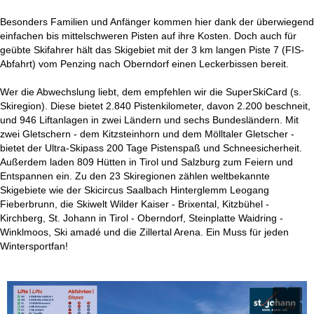
Besonders Familien und Anfänger kommen hier dank der überwiegend
einfachen bis mittelschweren Pisten auf ihre Kosten. Doch auch für
geübte Skifahrer hält das Skigebiet mit der 3 km langen Piste 7 (FIS-
Abfahrt) vom Penzing nach Oberndorf einen Leckerbissen bereit.
Wer die Abwechslung liebt, dem empfehlen wir die SuperSkiCard (s.
Skiregion). Diese bietet 2.840 Pistenkilometer, davon 2.200 beschneit,
und 946 Liftanlagen in zwei Ländern und sechs Bundesländern. Mit
zwei Gletschern - dem Kitzsteinhorn und dem Mölltaler Gletscher -
bietet der Ultra-Skipass 200 Tage Pistenspaß und Schneesicherheit.
Außerdem laden 809 Hütten in Tirol und Salzburg zum Feiern und
Entspannen ein. Zu den 23 Skiregionen zählen weltbekannte
Skigebiete wie der Skicircus Saalbach Hinterglemm Leogang
Fieberbrunn, die Skiwelt Wilder Kaiser - Brixental, Kitzbühel -
Kirchberg, St. Johann in Tirol - Oberndorf, Steinplatte Waidring -
Winklmoos, Ski amadé und die Zillertal Arena. Ein Muss für jeden
Wintersportfan!