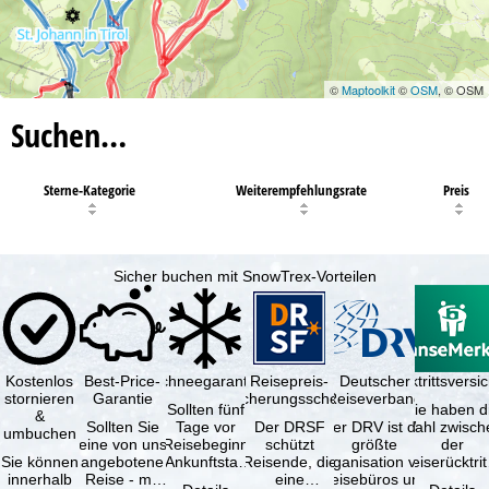
©
Maptoolkit
©
OSM
, © OSM
Suchen…
Sterne-Kategorie
Weiterempfehlungsrate
Preis
Sicher buchen mit SnowTrex-Vorteilen
Kostenlos
Best-Price-
Schneegarantie
Reisepreis-
Deutscher
Reiserücktrittsvers
stornieren
Garantie
Sicherungsschein
Reiseverband
Sollten fünf
Sie haben d
&
Sollten Sie
Tage vor
Der DRSF
Der DRV ist die
Wahl zwisch
umbuchen
eine von uns
Reisebeginn
schützt
größte
der
Sie können
angebotene
(Ankunftstag)
Reisende, die
Organisation von
Reiserücktrit
innerhalb
Reise - mit
aufgrund von
eine
Reisebüros und
Versicheru