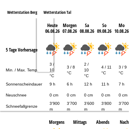
Wetterstation Berg
Wetterstation Tal
Heute
Morgen
Sa
So
Mo
06.08.26
07.08.26
08.08.26
09.08.26
10.08.26
5 Tage Vorhersage
3 /
2 /
3 / 8
4 / 11
3 / 9
Min. / Max. Temp.
10
10
°C
°C
°C
°C
°C
Sonnenscheindauer
9 h
6 h
12 h
11 h
7 h
Neuschnee
0 cm
0 cm
0 cm
0 cm
0 cm
3’900
3’700
3’600
3’800
3’700
Schneefallgrenze
m
m
m
m
m
Morgens
Mittags
Abends
Nach