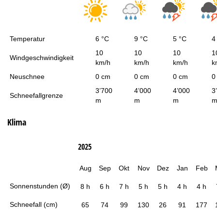
Temperatur
6 °C
9 °C
5 °C
4
10
10
10
1
Windgeschwindigkeit
km/h
km/h
km/h
k
Neuschnee
0 cm
0 cm
0 cm
0
3’700
4’000
4’000
3
Schneefallgrenze
m
m
m
Klima
2025
Aug
Sep
Okt
Nov
Dez
Jan
Feb
Sonnenstunden (Ø)
8 h
6 h
7 h
5 h
5 h
4 h
4 h
Schneefall (cm)
65
74
99
130
26
91
177