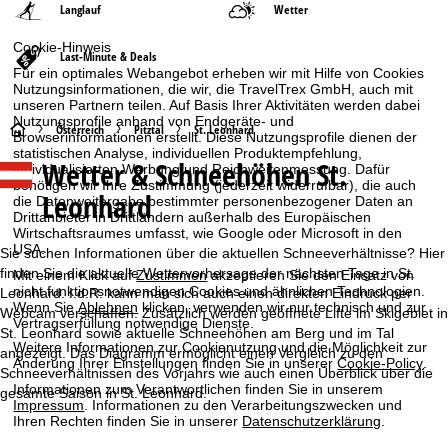
Langlauf
Wetter
Cookie-Hinweis
Last-Minute & Deals
Für ein optimales Webangebot erheben wir mit Hilfe von Cookies
Nutzungsinformationen, die wir, die TravelTrex GmbH, auch mit
unseren Partnern teilen. Auf Basis Ihrer Aktivitäten werden dabei
Nutzungsprofile anhand von Endgeräte- und
S
Österreich
Pitztal
St. Leonhard
Browserinformationen erstellt. Diese Nutzungsprofile dienen der
statistischen Analyse, individuellen Produktempfehlung,
Wetter & Schneehöhen St.
individualisierten Werbung und Reichweitenmessung. Dafür
t
benötigen wir Ihre Zustimmung (jederzeit widerrufbar), die auch
Leonhard
die Datenweitergabe bestimmter personenbezogener Daten an
a
Drittanbieter in Drittländern außerhalb des Europäischen
Wirtschaftsraumes umfasst, wie Google oder Microsoft in den
USA.
r
Sie suchen Informationen über die aktuellen Schneeverhältnisse? Hier
finden Sie die aktuelle Wettervorhersage der nächsten Tage in St.
Mit einem Klick auf
Zustimmen
akzeptieren Sie den Einsatz von
nicht funktionsnotwendigen Cookies und ähnlichen Technologien.
t
Leonhard. I.d.R. kann man sich auch einen direkten Eindruck per
Wenn Sie
Ablehnen
klicken, verwenden wir nur technisch und zur
Webcam verschaffen. Zusätzlich werden geöffnete Lifte im Skigebiet in
Vertragserfüllung notwendige Dienste.
St. Leonhard sowie aktuelle Schneehöhen am Berg und im Tal
s
Weitere Informationen zur Cookienutzung und die Möglichkeit zur
angezeigt. Das Diagramm ermöglicht einen Vergleich zu den
Änderung Ihrer Einstellungen finden Sie in unserer
Cookie-Policy
.
Schneeverhältnissen des Vorjahrs wie auch einen Überblick über die
e
Informationen zum Verantwortlichen finden Sie in unserem
gesamte Saison in St. Leonhard.
Impressum
. Informationen zu den Verarbeitungszwecken und
i
Ihren Rechten finden Sie in unserer
Datenschutzerklärung
.