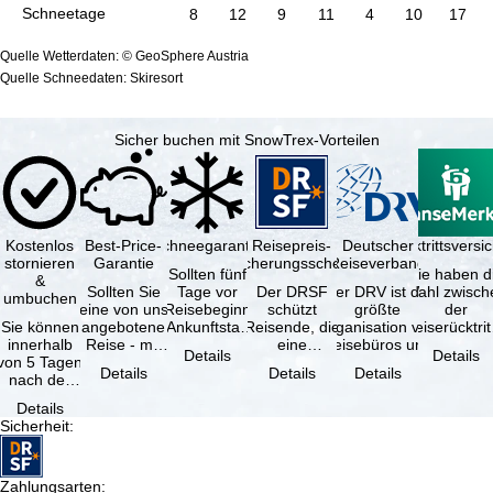
Schneetage
8
12
9
11
4
10
17
Quelle Wetterdaten: © GeoSphere Austria
Quelle Schneedaten: Skiresort
Sicher buchen mit SnowTrex-Vorteilen
Kostenlos
Best-Price-
Schneegarantie
Reisepreis-
Deutscher
Reiserücktrittsvers
stornieren
Garantie
Sicherungsschein
Reiseverband
Sollten fünf
Sie haben d
&
Sollten Sie
Tage vor
Der DRSF
Der DRV ist die
Wahl zwisch
umbuchen
eine von uns
Reisebeginn
schützt
größte
der
Sie können
angebotene
(Ankunftstag)
Reisende, die
Organisation von
Reiserücktrit
innerhalb
Reise - mit
aufgrund von
eine
Reisebüros und
Versicheru
Details
Details
von 5 Tagen
gleicher
Schneemangel
Pauschalreise
Reiseveranstaltern
(inklusive 
Details
Details
Details
nach der
Leistung und
…
oder
in …
Buchung
Verfügbarkeit
verbundene
Details
kostenfrei
…
Reiseleistungen
Sicherheit
:
zurücktreten,
…
…
Zahlungsarten
: