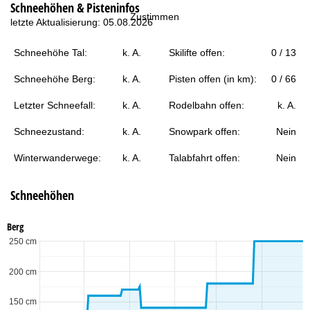
Schneehöhen & Pisteninfos
t
Zustimmen
letzte Aktualisierung: 05.08.2026
e
Schneehöhe Tal:
k. A.
Skilifte offen:
0 / 13
Schneehöhe Berg:
k. A.
Pisten offen (in km):
0 / 66
Letzter Schneefall:
k. A.
Rodelbahn offen:
k. A.
Schneezustand:
k. A.
Snowpark offen:
Nein
Winterwanderwege:
k. A.
Talabfahrt offen:
Nein
Schneehöhen
Berg
250 cm
200 cm
150 cm