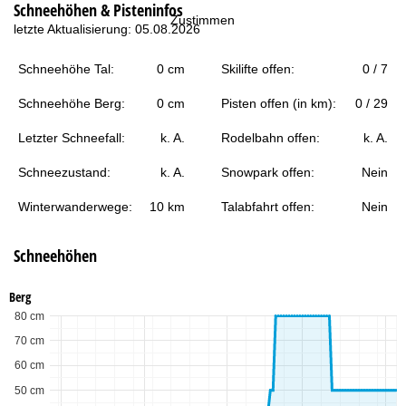
Schneehöhen & Pisteninfos
t
Zustimmen
letzte Aktualisierung: 05.08.2026
e
Schneehöhe Tal:
0 cm
Skilifte offen:
0 / 7
Schneehöhe Berg:
0 cm
Pisten offen (in km):
0 / 29
Letzter Schneefall:
k. A.
Rodelbahn offen:
k. A.
Schneezustand:
k. A.
Snowpark offen:
Nein
Winterwanderwege:
10 km
Talabfahrt offen:
Nein
Schneehöhen
Berg
80 cm
70 cm
60 cm
50 cm