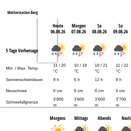
Wetterstation Berg
Heute
Morgen
Sa
So
06.08.26
07.08.26
08.08.26
09.08.26
5 Tage Vorhersage
11 / 20
10 / 18
10 / 21
11 / 22
Min. / Max. Temp.
°C
°C
°C
°C
Sonnenscheindauer
9 h
6 h
12 h
8 h
Neuschnee
0 cm
0 cm
0 cm
0 cm
3’800
3’600
3’600
3’700
Schneefallgrenze
m
m
m
m
Morgens
Mittags
Abends
Nach