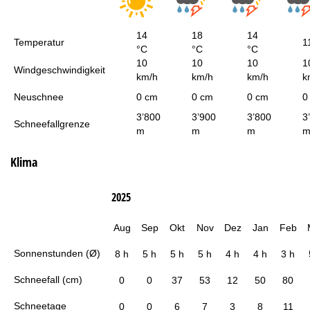
14
18
14
Temperatur
1
°C
°C
°C
10
10
10
1
Windgeschwindigkeit
km/h
km/h
km/h
k
Neuschnee
0 cm
0 cm
0 cm
0
3’800
3’900
3’800
3
Schneefallgrenze
m
m
m
Klima
2025
Aug
Sep
Okt
Nov
Dez
Jan
Feb
Sonnenstunden (Ø)
8 h
5 h
5 h
5 h
4 h
4 h
3 h
Schneefall (cm)
0
0
37
53
12
50
80
Schneetage
0
0
6
7
3
8
11