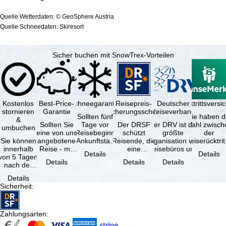
Quelle Wetterdaten: © GeoSphere Austria
Quelle Schneedaten: Skiresort
Sicher buchen mit SnowTrex-Vorteilen
Kostenlos
Best-Price-
Schneegarantie
Reisepreis-
Deutscher
Reiserücktrittsvers
stornieren
Garantie
Sicherungsschein
Reiseverband
Sollten fünf
Sie haben d
&
Sollten Sie
Tage vor
Der DRSF
Der DRV ist die
Wahl zwisch
umbuchen
eine von uns
Reisebeginn
schützt
größte
der
Sie können
angebotene
(Ankunftstag)
Reisende, die
Organisation von
Reiserücktrit
innerhalb
Reise - mit
aufgrund von
eine
Reisebüros und
Versicheru
Details
Details
von 5 Tagen
gleicher
Schneemangel
Pauschalreise
Reiseveranstaltern
(inklusive 
Details
Details
Details
nach der
Leistung und
…
oder
in …
Buchung
Verfügbarkeit
verbundene
Details
kostenfrei
…
Reiseleistungen
Sicherheit
:
zurücktreten,
…
…
Zahlungsarten
: