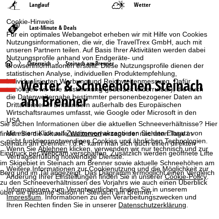
Langlauf
Wetter
Cookie-Hinweis
Last-Minute & Deals
Für ein optimales Webangebot erheben wir mit Hilfe von Cookies
Nutzungsinformationen, die wir, die TravelTrex GmbH, auch mit
unseren Partnern teilen. Auf Basis Ihrer Aktivitäten werden dabei
Nutzungsprofile anhand von Endgeräte- und
S
Österreich
Steinach am Brenner
Browserinformationen erstellt. Diese Nutzungsprofile dienen der
statistischen Analyse, individuellen Produktempfehlung,
Wetter & Schneehöhen Steinach
individualisierten Werbung und Reichweitenmessung. Dafür
t
benötigen wir Ihre Zustimmung (jederzeit widerrufbar), die auch
am Brenner
die Datenweitergabe bestimmter personenbezogener Daten an
a
Drittanbieter in Drittländern außerhalb des Europäischen
Wirtschaftsraumes umfasst, wie Google oder Microsoft in den
USA.
r
Sie suchen Informationen über die aktuellen Schneeverhältnisse? Hier
Mit einem Klick auf
Zustimmen
akzeptieren Sie den Einsatz von
finden Sie die aktuelle Wettervorhersage der nächsten Tage in
nicht funktionsnotwendigen Cookies und ähnlichen Technologien.
t
Steinach am Brenner. I.d.R. kann man sich auch einen direkten
Wenn Sie
Ablehnen
klicken, verwenden wir nur technisch und zur
Eindruck per Webcam verschaffen. Zusätzlich werden geöffnete Lifte
Vertragserfüllung notwendige Dienste.
im Skigebiet in Steinach am Brenner sowie aktuelle Schneehöhen am
s
Weitere Informationen zur Cookienutzung und die Möglichkeit zur
Berg und im Tal angezeigt. Das Diagramm ermöglicht einen Vergleich
Änderung Ihrer Einstellungen finden Sie in unserer
Cookie-Policy
.
zu den Schneeverhältnissen des Vorjahrs wie auch einen Überblick
e
Informationen zum Verantwortlichen finden Sie in unserem
über die gesamte Saison in Steinach am Brenner.
Impressum
. Informationen zu den Verarbeitungszwecken und
i
Ihren Rechten finden Sie in unserer
Datenschutzerklärung
.