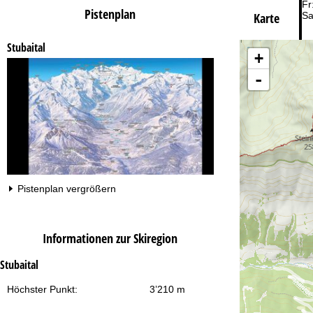
Fr
Pistenplan
Sa
Karte
Stubaital
+
-
Zu
Pistenplan vergrößern
Informationen zur Skiregion
Stubaital
Höchster Punkt:
3’210 m