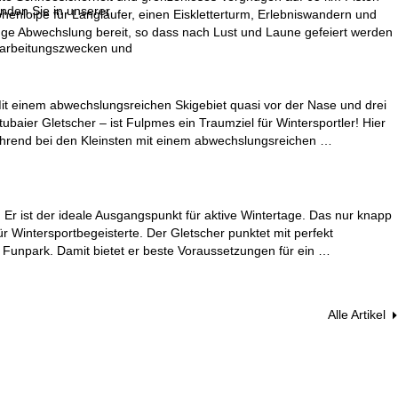
inden Sie in unserer
henloipe für Langläufer, einen Eiskletterturm, Erlebniswandern und
nge Abwechslung bereit, so dass nach Lust und Laune gefeiert werden
erarbeitungszwecken und
Mit einem abwechslungsreichen Skigebiet quasi vor der Nase und drei
ubaier Gletscher – ist Fulpmes ein Traumziel für Wintersportler! Hier
während bei den Kleinsten mit einem abwechslungsreichen …
t. Er ist der ideale Ausgangspunkt für aktive Wintertage. Das nur knapp
r Wintersportbegeisterte. Der Gletscher punktet mit perfekt
Funpark. Damit bietet er beste Voraussetzungen für ein …
Alle Artikel