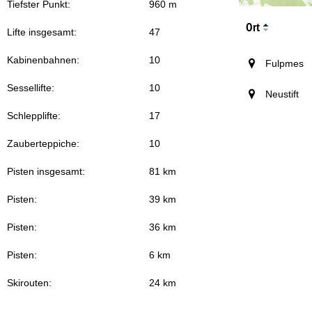
Tiefster Punkt:
960 m
Ort
Lifte insgesamt:
47
Kabinenbahnen:
10
Fulpmes
Sessellifte:
10
Neustift
Schlepplifte:
17
Zauberteppiche:
10
Pisten insgesamt:
81 km
Pisten:
39 km
Pisten:
36 km
Pisten:
6 km
Skirouten:
24 km