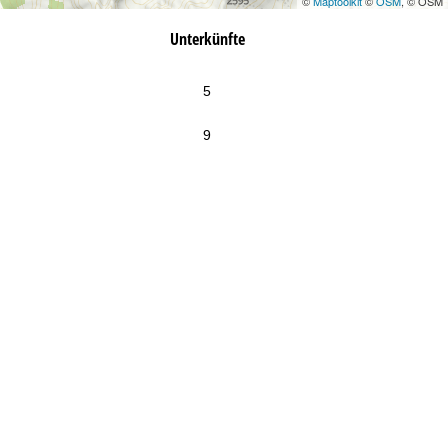
©
Maptoolkit
©
OSM
, © OSM
Unterkünfte
5
9