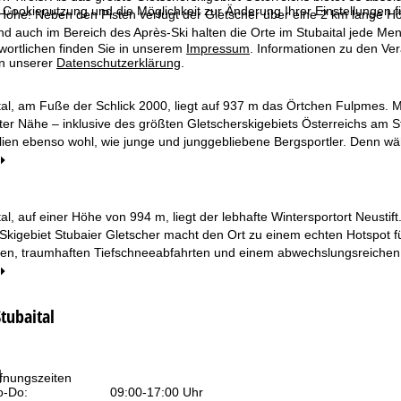
 Cookienutzung und die Möglichkeit zur Änderung Ihrer Einstellungen f
Höhe! Neben den Pisten verfügt der Gletscher über eine 2 km lange Hö
d auch im Bereich des Après-Ski halten die Orte im Stubaital jede Me
wortlichen finden Sie in unserem
Impressum
. Informationen zu den V
in unserer
Datenschutzerklärung
.
tal, am Fuße der Schlick 2000, liegt auf 937 m das Örtchen Fulpmes. 
kter Nähe – inklusive des größten Gletscherskigebiets Österreichs am St
ilien ebenso wohl, wie junge und junggebliebene Bergsportler. Denn 
tal, auf einer Höhe von 994 m, liegt der lebhafte Wintersportort Neustif
Skigebiet Stubaier Gletscher macht den Ort zu einem echten Hotspot fü
sten, traumhaften Tiefschneeabfahrten und einem abwechslungsreichen 
Stubaital
l
fnungszeiten
-Do:
09:00-17:00 Uhr