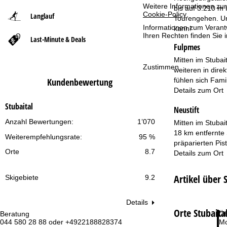
Weitere Informationen zur
bis auf 3.210 m 
Cookie-Policy
.
Langlauf
t
Tourengehen. Un
Informationen zum Verant
kann!
Ihren Rechten finden Sie 
Last-Minute & Deals
s
Fulpmes
e
Mitten im Stubai
Zustimmen
weiteren in dire
fühlen sich Fam
Kundenbewertung
i
Details zum Ort
t
Stubaital
Neustift
Anzahl Bewertungen:
1’070
e
Mitten im Stubai
18 km entfernte 
Weiterempfehlungsrate:
95 %
präparierten Pi
Orte
8.7
Details zum Ort
Artikel über 
Skigebiete
9.2
Details
Orte Stubaita
Beratung
Öf
044 580 28 88 oder +4922188828374
Mo