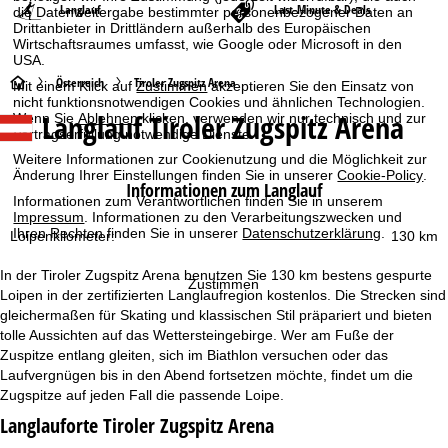
Langlauf
Last-Minute & Deals
die Datenweitergabe bestimmter personenbezogener Daten an
Drittanbieter in Drittländern außerhalb des Europäischen
Wirtschaftsraumes umfasst, wie Google oder Microsoft in den
USA.
S
Österreich
Tiroler Zugspitz Arena
Mit einem Klick auf
Zustimmen
akzeptieren Sie den Einsatz von
nicht funktionsnotwendigen Cookies und ähnlichen Technologien.
Langlauf Tiroler Zugspitz Arena
Wenn Sie
Ablehnen
klicken, verwenden wir nur technisch und zur
t
Vertragserfüllung notwendige Dienste.
Weitere Informationen zur Cookienutzung und die Möglichkeit zur
a
Änderung Ihrer Einstellungen finden Sie in unserer
Cookie-Policy
.
Informationen zum Langlauf
Informationen zum Verantwortlichen finden Sie in unserem
r
Impressum
. Informationen zu den Verarbeitungszwecken und
Ihren Rechten finden Sie in unserer
Datenschutzerklärung
.
Loipenkilometer:
130 km
t
In der Tiroler Zugspitz Arena benutzen Sie 130 km bestens gespurte
Zustimmen
s
Loipen in der zertifizierten Langlaufregion kostenlos. Die Strecken sind
gleichermaßen für Skating und klassischen Stil präpariert und bieten
e
tolle Aussichten auf das Wettersteingebirge. Wer am Fuße der
Zuspitze entlang gleiten, sich im Biathlon versuchen oder das
i
Laufvergnügen bis in den Abend fortsetzen möchte, findet um die
Zugspitze auf jeden Fall die passende Loipe.
t
Langlauforte Tiroler Zugspitz Arena