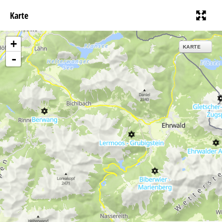
e
Karte
+
KARTE
-