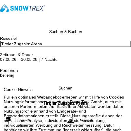
Suchen & Buchen
Reiseziel
Zeitraum & Dauer
07.08.26 – 30.05.28 | 7 Nächte
Personen
beliebig
Suchen
Cookie-Hinweis
Für ein optimales Webangebot erheben wir mit Hilfe von Cookies
Tiroler Zugspitz Arena
Nutzungsinformationen, die wir, die TravelTrex GmbH, auch mit
unseren Partnern teilen. Auf Basis Ihrer Aktivitäten werden dabei
Nutzungsprofile anhand von Endgeräte- und
Browserinformationen erstellt. Diese Nutzungsprofile dienen der
Übersicht
Skiregion
statistischen Analyse, individuellen Produktempfehlung,
individualisierten Werbung und Reichweitenmessung. Dafür
benötigen wir Ihre Zustimmung (jederzeit widerrufbar), die auch