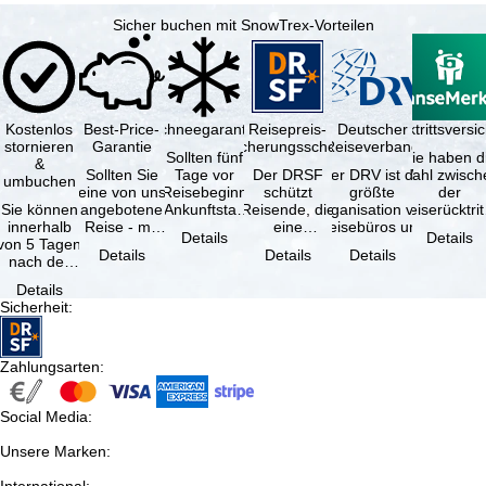
Sicher buchen mit SnowTrex-Vorteilen
Kostenlos
Best-Price-
Schneegarantie
Reisepreis-
Deutscher
Reiserücktrittsvers
stornieren
Garantie
Sicherungsschein
Reiseverband
Sollten fünf
Sie haben d
&
Sollten Sie
Tage vor
Der DRSF
Der DRV ist die
Wahl zwisch
umbuchen
eine von uns
Reisebeginn
schützt
größte
der
Sie können
angebotene
(Ankunftstag)
Reisende, die
Organisation von
Reiserücktrit
innerhalb
Reise - mit
aufgrund von
eine
Reisebüros und
Versicheru
Details
Details
von 5 Tagen
gleicher
Schneemangel
Pauschalreise
Reiseveranstaltern
(inklusive 
Details
Details
Details
nach der
Leistung und
…
oder
in …
Buchung
Verfügbarkeit
verbundene
Details
kostenfrei
…
Reiseleistungen
Sicherheit
:
zurücktreten,
…
…
Zahlungsarten
:
Social Media
:
Unsere Marken
: